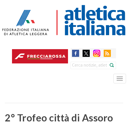
Skip
to
main
content
Search
Tog
nav
2° Trofeo città di Assoro