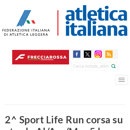
Skip
to
main
content
Search
Tog
nav
2^ Sport Life Run corsa su