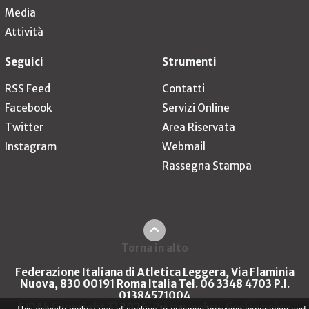
Media
Attività
Seguici
Strumenti
RSS Feed
Contatti
Facebook
Servizi Online
Twitter
Area Riservata
Instagram
Webmail
Rassegna Stampa
Torna in alto
Federazione Italiana di Atletica Leggera, Via Flaminia
Nuova, 830 00191 Roma Italia Tel. 06 3348 4703 P.I.
01384571004
FIDAL Copyright © 2026
Privacy policy
Cookie policy