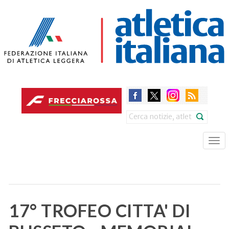
Skip
to
main
content
Search
Tog
nav
17° TROFEO CITTA' DI