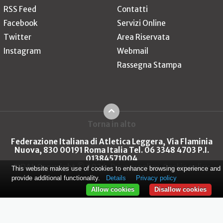
RSS Feed
Contatti
Facebook
Servizi Online
Twitter
Area Riservata
Instagram
Webmail
Rassegna Stampa
Torna in alto
Federazione Italiana di Atletica Leggera, Via Flaminia
Nuova, 830 00191 Roma Italia Tel. 06 3348 4703 P.I.
01384571004
FIDAL Copyright © 2026
Privacy policy
Cookie policy
This website makes use of cookies to enhance browsing experience and
provide additional functionality.
Details
Privacy policy
Allow cookies
Disallow cookies