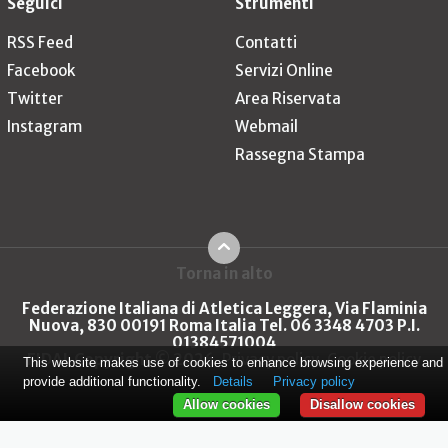
Seguici
Strumenti
RSS Feed
Contatti
Facebook
Servizi Online
Twitter
Area Riservata
Instagram
Webmail
Rassegna Stampa
Torna in alto
Federazione Italiana di Atletica Leggera, Via Flaminia
Nuova, 830 00191 Roma Italia Tel. 06 3348 4703 P.I.
01384571004
FIDAL Copyright © 2026
Privacy policy
Cookie policy
This website makes use of cookies to enhance browsing experience and
provide additional functionality.
Details
Privacy policy
Allow cookies
Disallow cookies