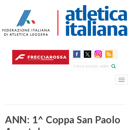
Skip
to
main
content
Search
Tog
nav
ANN: 1^ Coppa San Paolo