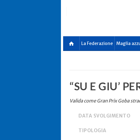
Skip
to
main
content
La Federazione
Maglia azz
“SU E GIU’ PE
Valida come Gran Prix Goba str
DATA SVOLGIMENTO
TIPOLOGIA