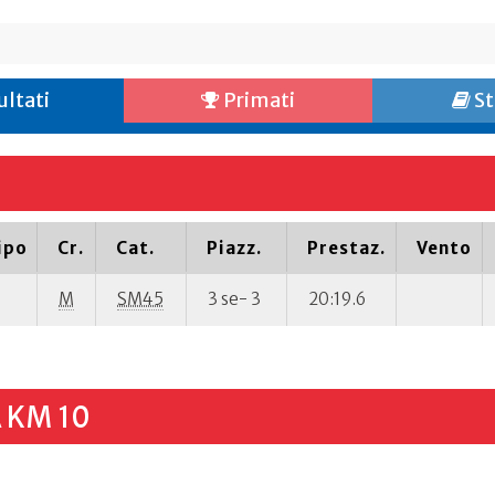
ultati
Primati
St
ipo
Cr.
Cat.
Piazz.
Prestaz.
Vento
M
SM45
3 se- 3
20:19.6
 KM 10