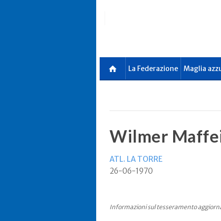
Skip
to
main
content
La Federazione
Maglia azz
Wilmer Maffe
ATL. LA TORRE
26-06-1970
Informazioni sul tesseramento aggiorn