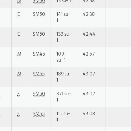
S
M
SM50
13 su- 1
42:38
S
E
SM50
141 su-
42:38
1
S
E
SM50
133 su-
42:44
1
S
M
SM45
109
42:57
su- 1
S
M
SM55
189 su-
43:07
1
S
E
SM50
371 su-
43:07
1
S
E
SM55
112 su-
43:08
1