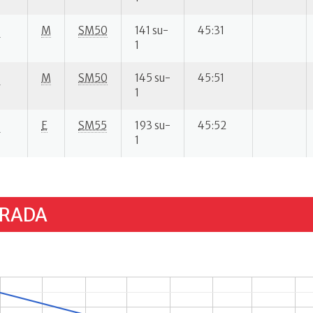
S
M
SM50
141 su-
45:31
1
S
M
SM50
145 su-
45:51
1
S
E
SM55
193 su-
45:52
1
TRADA