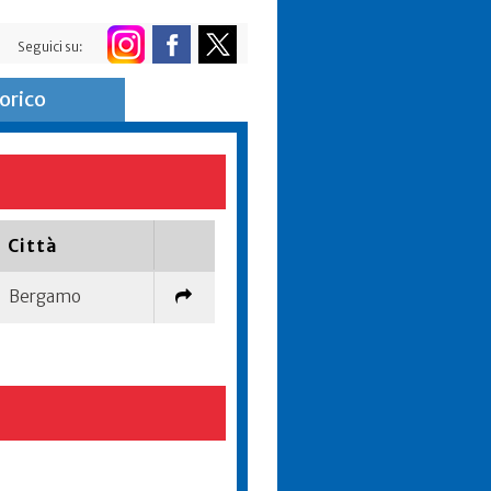
Seguici su:
orico
Città
Bergamo