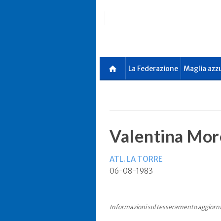
Skip
to
main
content
La Federazione
Maglia azz
Valentina Mor
ATL. LA TORRE
06-08-1983
Informazioni sul tesseramento aggiorn