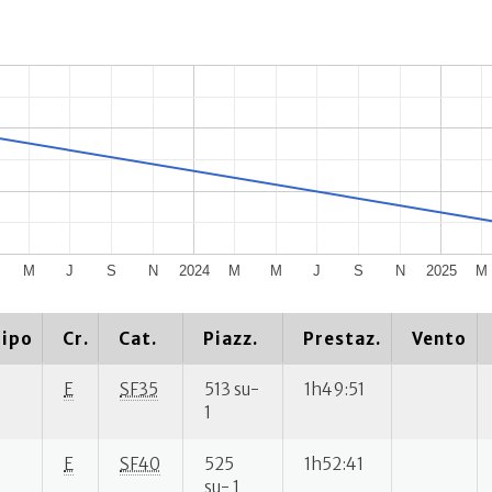
M
J
S
N
2024
M
M
J
S
N
2025
M
ipo
Cr.
Cat.
Piazz.
Prestaz.
Vento
E
SF35
513 su-
1h49:51
1
E
SF40
525
1h52:41
su- 1