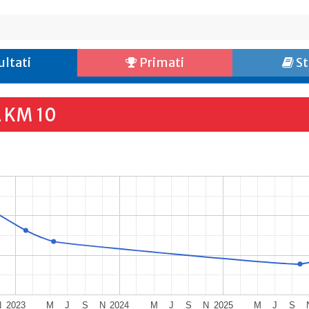
ultati
Primati
St
 KM 10
N
2023
M
J
S
N
2024
M
J
S
N
2025
M
J
S