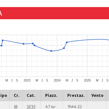
A
2
M
J
S
2023
M
J
S
2024
M
J
S
2025
M
J
S
ipo
Cr.
Cat.
Piazz.
Prestaz.
Vento
M
SF35
47 su-
1h44:22