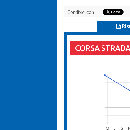
Condividi con
Ris
CORSA STRADA
M
J
S