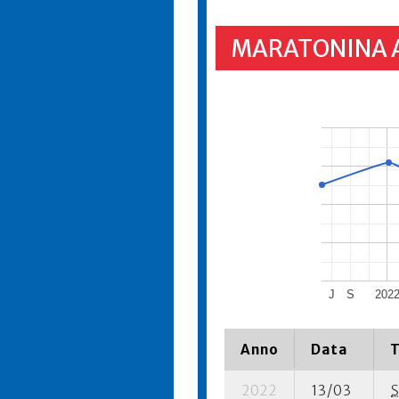
MARATONINA 
J
S
202
Anno
Data
T
2022
13/03
S