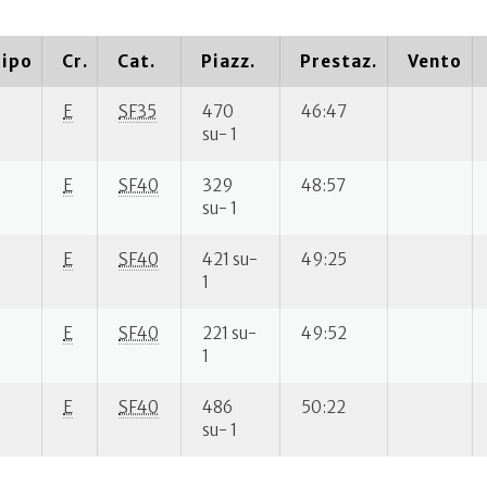
ipo
Cr.
Cat.
Piazz.
Prestaz.
Vento
E
SF35
470
46:47
su- 1
E
SF40
329
48:57
su- 1
E
SF40
421 su-
49:25
1
E
SF40
221 su-
49:52
1
E
SF40
486
50:22
su- 1