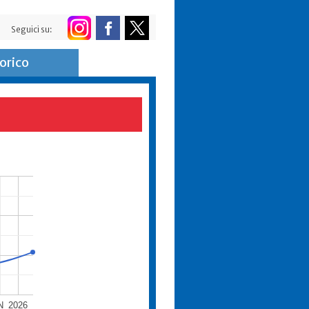
Seguici su:
orico
N
2026