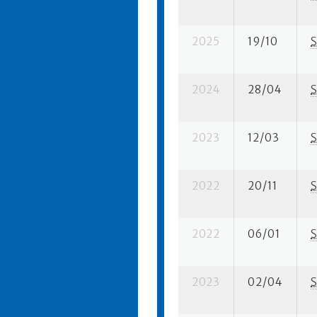
2025
19/10
S
2024
28/04
S
2023
12/03
S
2022
20/11
S
2022
06/01
S
2023
02/04
S