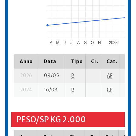
A
M
J
J
A
S
O
N
2025
M
A
Anno
Data
Tipo
Cr.
Cat.
Piaz
2026
09/05
P
AF
15 su
2024
16/03
P
CF
5 su-
PESO/SP KG 2.000