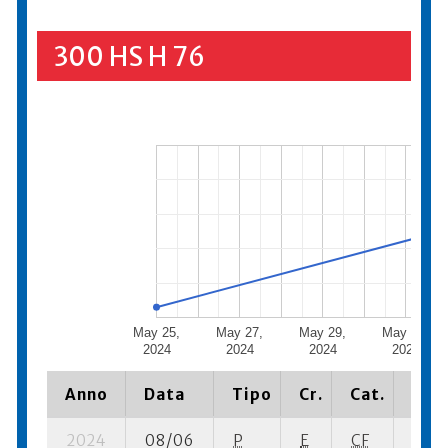
300 HS H 76
May 25,
May 27,
May 29,
May 31,
2024
2024
2024
2024
Anno
Data
Tipo
Cr.
Cat.
Piaz
2024
08/06
P
E
CF
5 su-