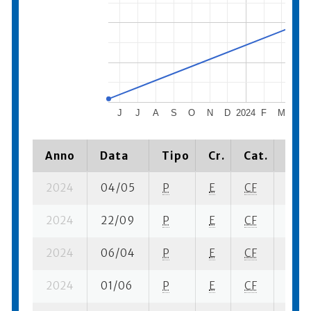
J
J
A
S
O
N
D
2024
F
M
A
Anno
Data
Tipo
Cr.
Cat.
Piaz
2024
04/05
P
E
CF
2 se
2024
22/09
P
E
CF
2 se-
2024
06/04
P
E
CF
2 se
2024
01/06
P
E
CF
4 se