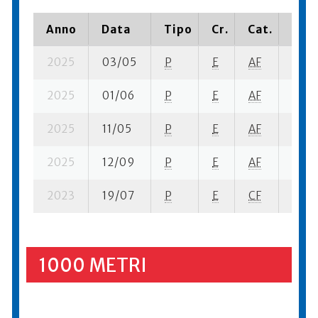
Anno
Data
Tipo
Cr.
Cat.
Piaz
2025
03/05
P
E
AF
3 se-
2025
01/06
P
E
AF
6 se-
2025
11/05
P
E
AF
7 se-
2025
12/09
P
E
AF
9 su-
2023
19/07
P
E
CF
9 su-
1000 METRI