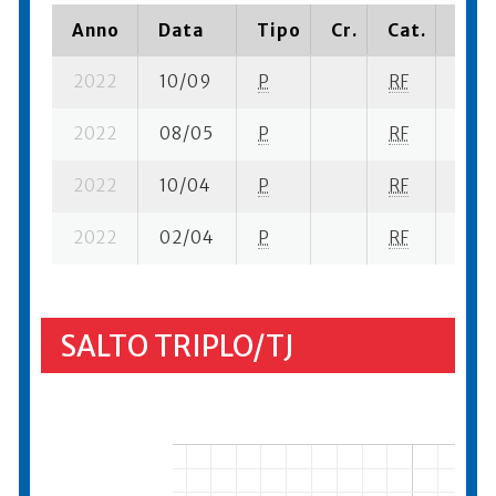
Anno
Data
Tipo
Cr.
Cat.
Piaz
2022
10/09
P
RF
6 se-
2022
08/05
P
RF
6 se-
2022
10/04
P
RF
13 su
2022
02/04
P
RF
12 se
SALTO TRIPLO/TJ