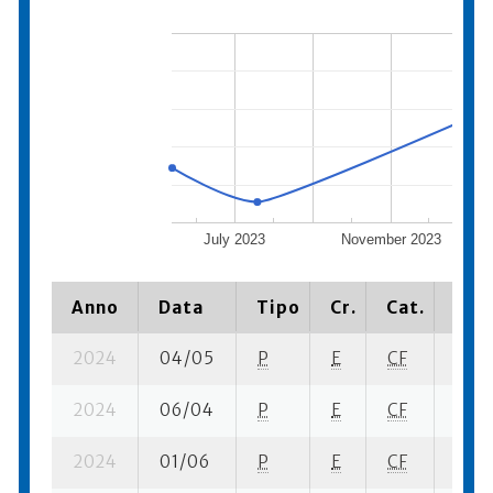
July 2023
November 2023
Anno
Data
Tipo
Cr.
Cat.
Piaz
2024
04/05
P
E
CF
1 se-
2024
06/04
P
E
CF
2 se-
2024
01/06
P
E
CF
2 ba