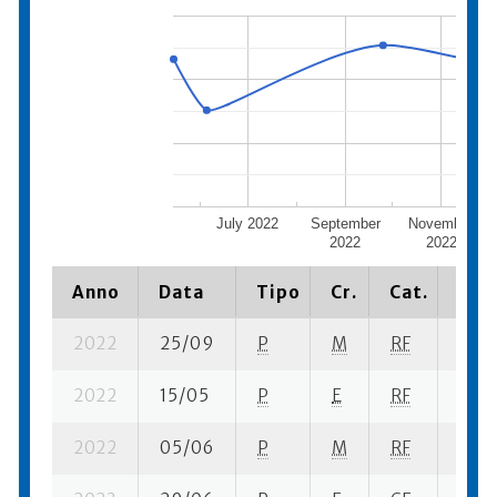
July 2022
September
November
2022
2022
Anno
Data
Tipo
Cr.
Cat.
Piaz
2022
25/09
P
M
RF
2 su-
2022
15/05
P
E
RF
3 se
2022
05/06
P
M
RF
12 se