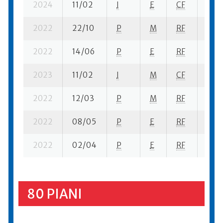
2024
11/02
I
E
CF
3 ba
2022
22/10
P
M
RF
1 se
2022
14/06
P
E
RF
1 se
2023
11/02
I
M
CF
3 ba
2022
12/03
P
M
RF
3 se
2022
08/05
P
E
RF
4 se
2022
02/04
P
E
RF
4 se
80 PIANI