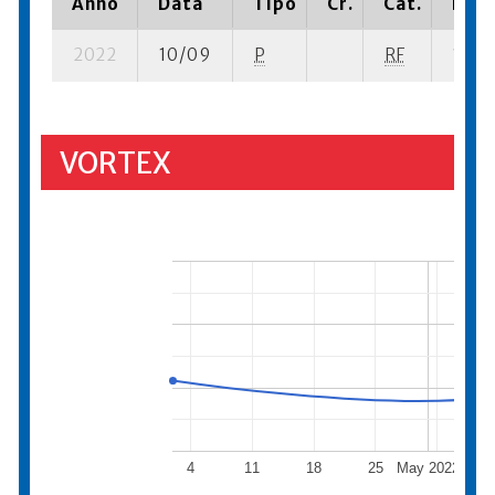
Anno
Data
Tipo
Cr.
Cat.
Piaz
2022
10/09
P
RF
10 se
VORTEX
4
11
18
25
May 2022