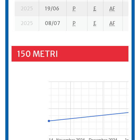
2025
19/06
P
E
AF
6 se-
2025
08/07
P
E
AF
4 se-
150 METRI