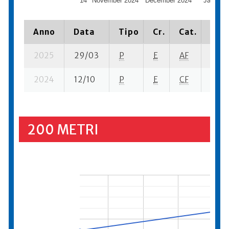
14
November 2024
December 2024
January
Anno
Data
Tipo
Cr.
Cat.
Piaz
2025
29/03
P
E
AF
3 se-
2024
12/10
P
E
CF
6 se-
200 METRI