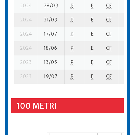
2024
28/09
P
E
CF
3 se
2024
21/09
P
E
CF
2 ba
2024
17/07
P
E
CF
2 se
2024
18/06
P
E
CF
6 se
2023
13/05
P
E
CF
3 se
2023
19/07
P
E
CF
4 se
100 METRI