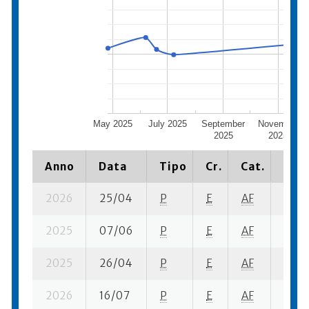
May 2025
July 2025
September
November
2025
2025
Anno
Data
Tipo
Cr.
Cat.
Piaz
2026
25/04
P
E
AF
2 se-
2025
07/06
P
E
AF
1 se- 
2025
26/04
P
E
AF
2 se-
2026
16/07
P
E
AF
3 se-