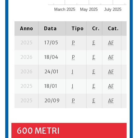
March 2025
May 2025
July 2025
Sept
20
Anno
Data
Tipo
Cr.
Cat.
Piaz
2025
17/05
P
E
AF
1 se-
2026
18/04
P
E
AF
6 se-
2026
24/01
I
E
AF
5 se-
2025
18/01
I
E
AF
3 se-
2025
20/09
P
E
AF
5 se-
600 METRI