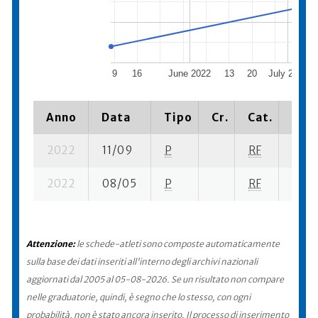
9
16
June 2022
13
20
July 2022
Anno
Data
Tipo
Cr.
Cat.
Piaz
2022
11/09
P
RF
24 su
2022
08/05
P
RF
10 su
Attenzione:
le schede-atleti sono composte automaticamente
sulla base dei dati inseriti all'interno degli archivi nazionali
aggiornati dal 2005 al 05-08-2026. Se un risultato non compare
nelle graduatorie, quindi, è segno che lo stesso, con ogni
probabilità, non è stato ancora inserito. Il processo di inserimento