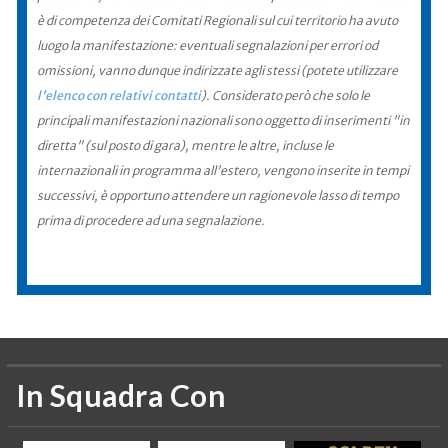
è di competenza dei Comitati Regionali sul cui territorio ha avuto
luogo la manifestazione: eventuali segnalazioni per errori od
omissioni, vanno dunque indirizzate agli stessi (potete utilizzare
l'elenco con relativi contatti
). Considerato però che solo le
principali manifestazioni nazionali sono oggetto di inserimenti "in
diretta" (sul posto di gara), mentre le altre, incluse le
internazionali in programma all'estero, vengono inserite in tempi
successivi, è opportuno attendere un ragionevole lasso di tempo
prima di procedere ad una segnalazione.
In Squadra Con