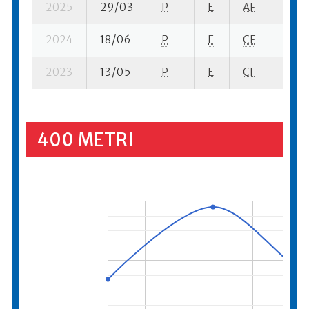
2025
29/03
P
E
AF
6 se
2024
18/06
P
E
CF
4 se
2023
13/05
P
E
CF
5 se
400 METRI