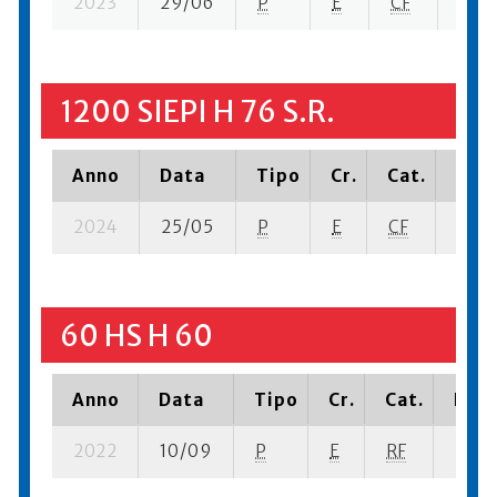
2023
29/06
P
E
CF
11 su
1200 SIEPI H 76 S.R.
Anno
Data
Tipo
Cr.
Cat.
Piaz
2024
25/05
P
E
CF
9 se-
60 HS H 60
Anno
Data
Tipo
Cr.
Cat.
Piaz
2022
10/09
P
E
RF
5 se-