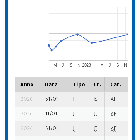
M
J
S
N
2023
M
J
S
N
2024
Anno
Data
Tipo
Cr.
Cat.
Pia
2026
31/01
I
E
AF
1 fi- 
2026
11/01
I
E
AF
4 ba
2026
31/01
I
E
AF
5 ba