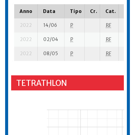
Anno
Data
Tipo
Cr.
Cat.
Piaz
2022
14/06
P
RF
11 su
2022
02/04
P
RF
9 se-
2022
08/05
P
RF
7 se-
TETRATHLON