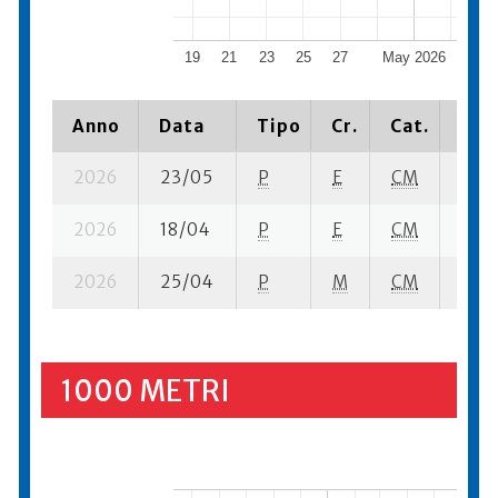
19
21
23
25
27
May 2026
5
Anno
Data
Tipo
Cr.
Cat.
Piaz
2026
23/05
P
E
CM
2 se
2026
18/04
P
E
CM
1 se-
2026
25/04
P
M
CM
2 se-
1000 METRI