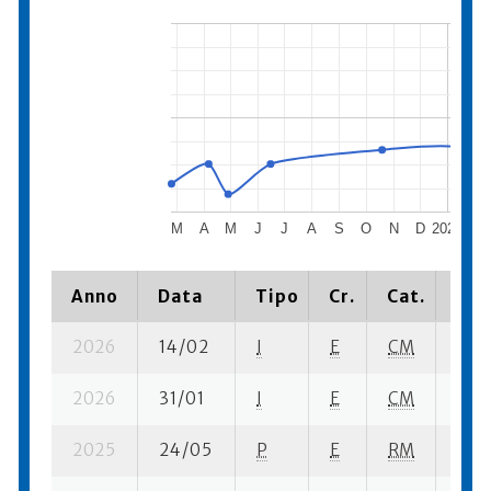
M
A
M
J
J
A
S
O
N
D
2025
F
Anno
Data
Tipo
Cr.
Cat.
Pia
2026
14/02
I
E
CM
1 ba
2026
31/01
I
E
CM
2 se
2025
24/05
P
E
RM
1 se-