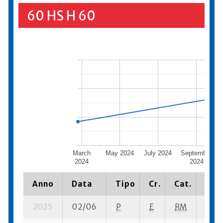
60 HS H 60
March
May 2024
July 2024
September
2024
2024
Anno
Data
Tipo
Cr.
Cat.
Piaz
2025
02/06
P
E
RM
1 se-