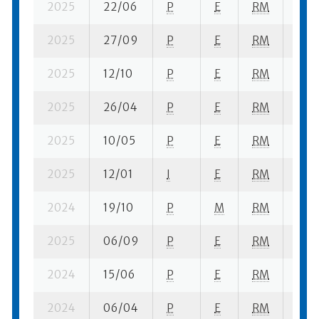
2025
22/06
P
E
RM
1 se-
2025
27/09
P
E
RM
1 se-
2025
12/10
P
E
RM
2 se
2025
26/04
P
E
RM
1 se-
2025
10/05
P
E
RM
2 se
2025
12/01
I
E
RM
1 se-
2024
19/10
P
M
RM
2 se
2025
06/09
P
E
RM
3 se
2024
15/06
P
E
RM
3 se
2024
06/04
P
E
RM
2 se