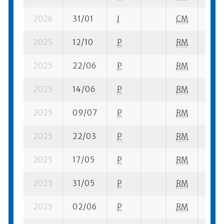
2026
31/01
I
CM
6 se
2025
12/10
P
RM
1 su-
2025
22/06
P
RM
1 su-
2025
14/06
P
RM
1 su-
2025
09/07
P
RM
1 su-
2025
22/03
P
RM
1 su-
2025
17/05
P
RM
1 se-
2025
31/05
P
RM
2 se-
2025
02/06
P
RM
1 su-