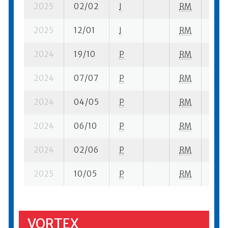
2025
02/02
I
RM
1 su-
2025
12/01
I
RM
1 su-
2024
19/10
P
RM
1 su-
2024
07/07
P
RM
3 su-
2024
04/05
P
RM
6 su-
2024
06/10
P
RM
10 su
2024
02/06
P
RM
4 se-
2025
10/05
P
RM
7 su-
VORTEX