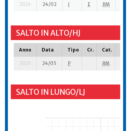
2024
24/02
I
E
RM
1 se-
SALTO IN ALTO/HJ
Anno
Data
Tipo
Cr.
Cat.
Piaz
2025
24/05
P
RM
2 su-
SALTO IN LUNGO/LJ