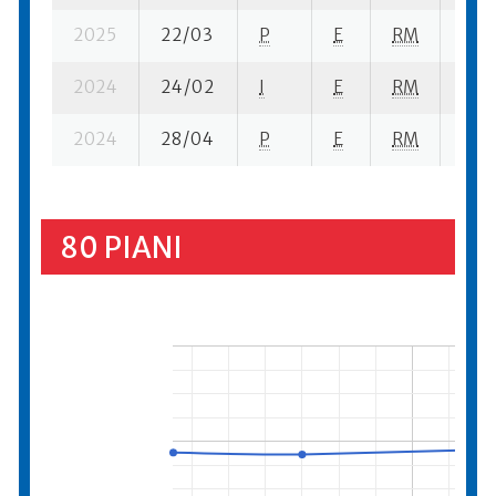
2025
22/03
P
E
RM
1 su-
2024
24/02
I
E
RM
1 se-
2024
28/04
P
E
RM
5 se
80 PIANI