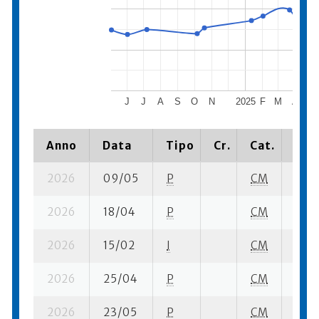
J
J
A
S
O
N
2025
F
M
A
M
Anno
Data
Tipo
Cr.
Cat.
Piaz
2026
09/05
P
CM
5 su-
2026
18/04
P
CM
3 su-
2026
15/02
I
CM
7 se
2026
25/04
P
CM
2 su-
2026
23/05
P
CM
8 se