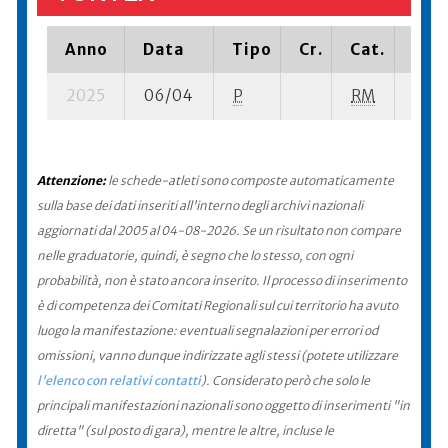
Anno
Data
Tipo
Cr.
Cat.
Piaz
2025
06/04
P
RM
4 se-
Attenzione:
le schede-atleti sono composte automaticamente
sulla base dei dati inseriti all'interno degli archivi nazionali
aggiornati dal 2005 al 04-08-2026. Se un risultato non compare
nelle graduatorie, quindi, è segno che lo stesso, con ogni
probabilità, non è stato ancora inserito. Il processo di inserimento
è di competenza dei Comitati Regionali sul cui territorio ha avuto
luogo la manifestazione: eventuali segnalazioni per errori od
omissioni, vanno dunque indirizzate agli stessi (potete utilizzare
l'elenco con relativi contatti
). Considerato però che solo le
principali manifestazioni nazionali sono oggetto di inserimenti "in
diretta" (sul posto di gara), mentre le altre, incluse le