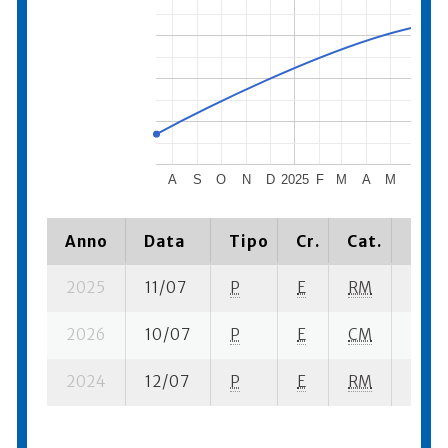
A
S
O
N
D
2025
F
M
A
M
J
J
Anno
Data
Tipo
Cr.
Cat.
Piaz
2025
11/07
P
E
RM
7 su-
2026
10/07
P
E
CM
59 su
2024
12/07
P
E
RM
11 se