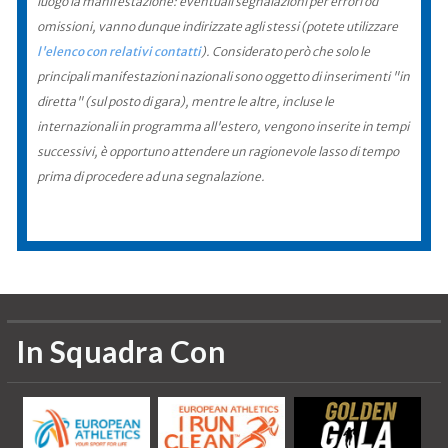
luogo la manifestazione: eventuali segnalazioni per errori od
omissioni, vanno dunque indirizzate agli stessi (potete utilizzare
l'elenco con relativi contatti
). Considerato però che solo le
principali manifestazioni nazionali sono oggetto di inserimenti "in
diretta" (sul posto di gara), mentre le altre, incluse le
internazionali in programma all'estero, vengono inserite in tempi
successivi, è opportuno attendere un ragionevole lasso di tempo
prima di procedere ad una segnalazione.
In Squadra Con