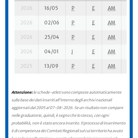
2026
16/05
P
E
AM
2 se-
2026
02/06
P
E
AM
4 se-
2026
25/04
P
E
AM
3 se-
2026
04/01
I
E
AM
4 se
2025
13/09
P
E
AM
5 se-
Attenzione:
le schede-atleti sono composte automaticamente
sulla base dei dati inseriti all'interno degli archivi nazionali
aggiornati dal 2005 al 07-08-2026. Se un risultato non compare
nelle graduatorie, quindi, è segno che lo stesso, con ogni
probabilità, non è stato ancora inserito. Il processo di inserimento
è di competenza dei Comitati Regionali sul cui territorio ha avuto