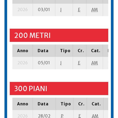
2026
03/01
I
E
AM
5 se-
200 METRI
Anno
Data
Tipo
Cr.
Cat.
Piaz
2026
05/01
I
E
AM
3 se-
300 PIANI
Anno
Data
Tipo
Cr.
Cat.
Piaz
2026
28/02
P
E
AM
4 se-