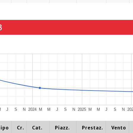
B
M
J
S
N
2024
M
M
J
S
N
2025
M
M
J
S
N
20
ipo
Cr.
Cat.
Piazz.
Prestaz.
Vento