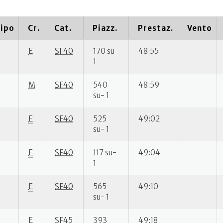
ipo
Cr.
Cat.
Piazz.
Prestaz.
Vento
E
SF40
170 su-
48:55
1
M
SF40
540
48:59
su- 1
E
SF40
525
49:02
su- 1
E
SF40
117 su-
49:04
1
E
SF40
565
49:10
su- 1
E
SF45
393
49:18