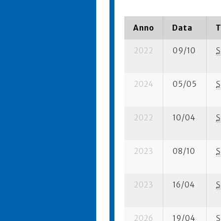
Anno
Data
T
2022
09/10
S
2024
05/05
S
2022
10/04
S
2023
08/10
S
2023
16/04
S
2026
19/04
S