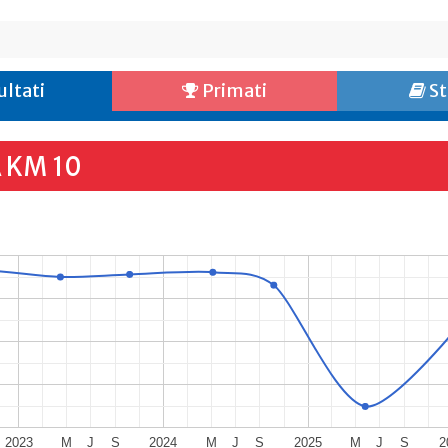
ultati
Primati
St
 KM 10
2023
M
J
S
2024
M
J
S
2025
M
J
S
2