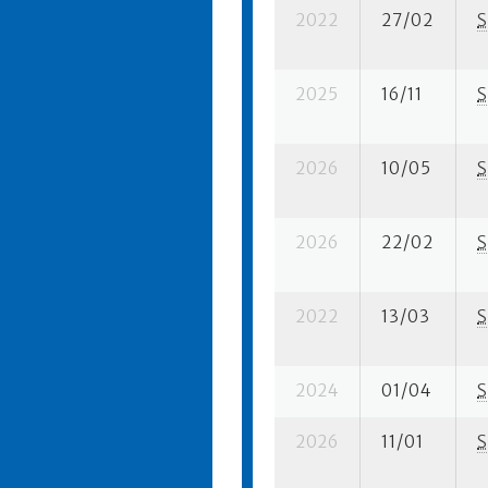
2022
27/02
S
2025
16/11
S
2026
10/05
S
2026
22/02
S
2022
13/03
S
2024
01/04
S
2026
11/01
S