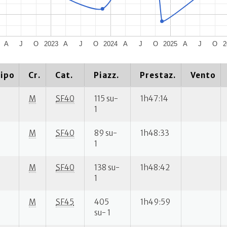
A
J
O
2023
A
J
O
2024
A
J
O
2025
A
J
O
2
ipo
Cr.
Cat.
Piazz.
Prestaz.
Vento
M
SF40
115 su-
1h47:14
1
M
SF40
89 su-
1h48:33
1
M
SF40
138 su-
1h48:42
1
M
SF45
405
1h49:59
su- 1