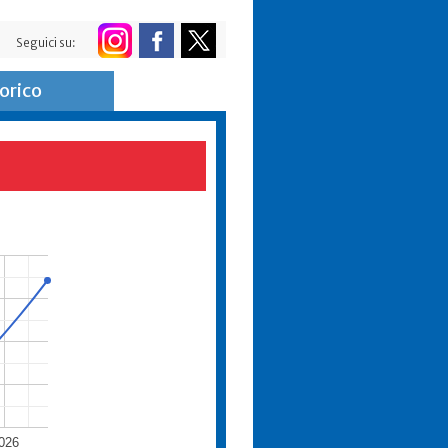
Seguici su:
orico
026