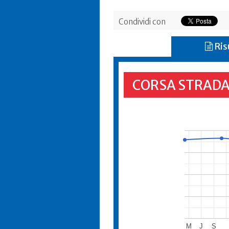
Condividi con
Ris
CORSA STRADA
M
J
S