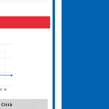
26
M
Città