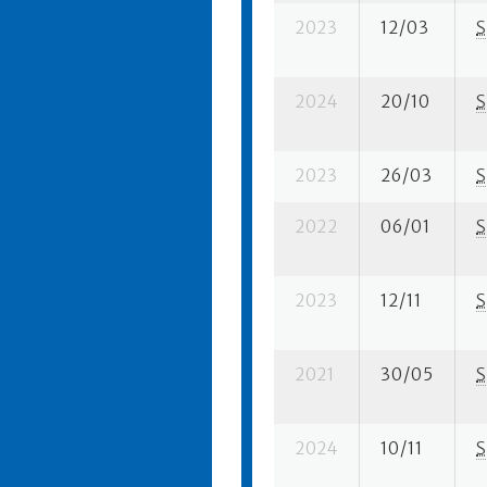
2023
12/03
S
2024
20/10
S
2023
26/03
S
2022
06/01
S
2023
12/11
S
2021
30/05
S
2024
10/11
S