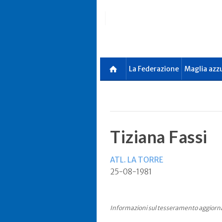
Skip
to
main
content
La Federazione
Maglia azz
Tiziana Fassi
ATL. LA TORRE
25-08-1981
Informazioni sul tesseramento aggiorn