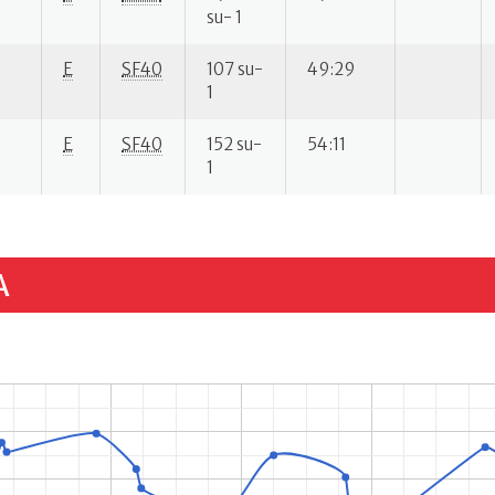
su- 1
E
SF40
107 su-
49:29
1
E
SF40
152 su-
54:11
1
A