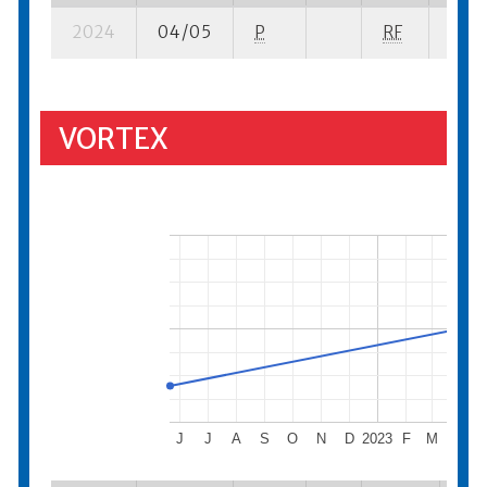
2024
04/05
P
RF
17 su
VORTEX
J
J
A
S
O
N
D
2023
F
M
A