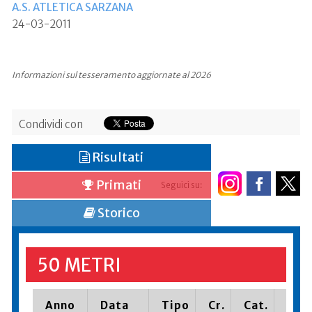
A.S. ATLETICA SARZANA
24-03-2011
Informazioni sul tesseramento aggiornate al 2026
Condividi con
Risultati
Primati
Seguici su:
Storico
50 METRI
Anno
Data
Tipo
Cr.
Cat.
Piaz