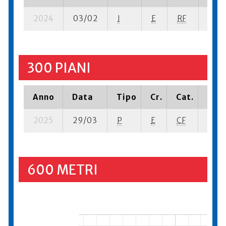
2024
03/02
I
E
RF
5 ba-
300 PIANI
Anno
Data
Tipo
Cr.
Cat.
Piaz
2025
29/03
P
E
CF
5 se-
600 METRI