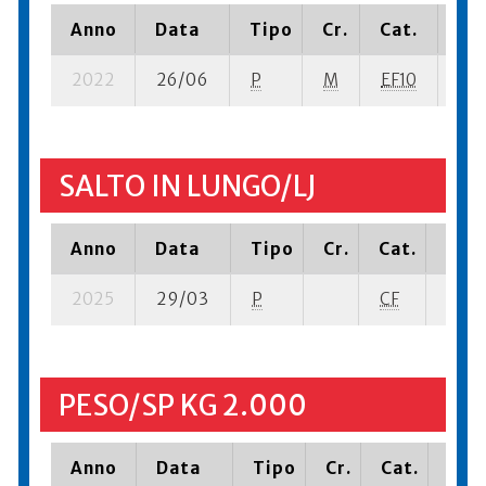
Anno
Data
Tipo
Cr.
Cat.
Pia
2022
26/06
P
M
EF10
2 s
SALTO IN LUNGO/LJ
Anno
Data
Tipo
Cr.
Cat.
Piaz
2025
29/03
P
CF
12 se
PESO/SP KG 2.000
Anno
Data
Tipo
Cr.
Cat.
Piaz