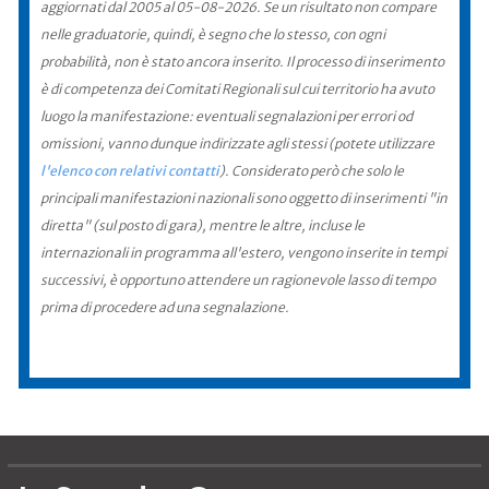
aggiornati dal 2005 al 05-08-2026. Se un risultato non compare
nelle graduatorie, quindi, è segno che lo stesso, con ogni
probabilità, non è stato ancora inserito. Il processo di inserimento
è di competenza dei Comitati Regionali sul cui territorio ha avuto
luogo la manifestazione: eventuali segnalazioni per errori od
omissioni, vanno dunque indirizzate agli stessi (potete utilizzare
l'elenco con relativi contatti
). Considerato però che solo le
principali manifestazioni nazionali sono oggetto di inserimenti "in
diretta" (sul posto di gara), mentre le altre, incluse le
internazionali in programma all'estero, vengono inserite in tempi
successivi, è opportuno attendere un ragionevole lasso di tempo
prima di procedere ad una segnalazione.