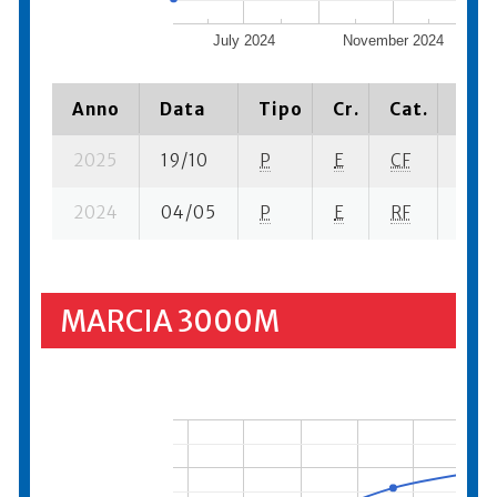
July 2024
November 2024
Anno
Data
Tipo
Cr.
Cat.
Piaz
2025
19/10
P
E
CF
4 su-
2024
04/05
P
E
RF
8 su-
MARCIA 3000M