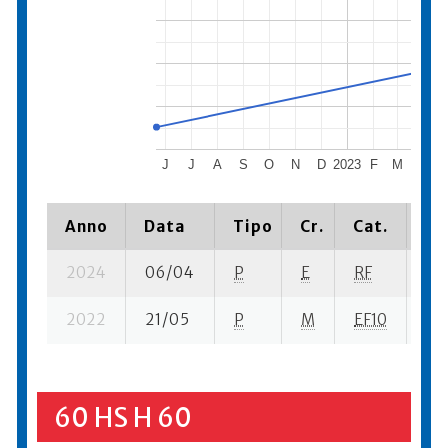
J
J
A
S
O
N
D
2023
F
M
A
Anno
Data
Tipo
Cr.
Cat.
Pi
2024
06/04
P
E
RF
8 s
2022
21/05
P
M
EF10
7 s
60 HS H 60