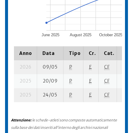
June 2025
August 2025
October 2025
Anno
Data
Tipo
Cr.
Cat.
Piaz
2026
09/05
P
E
CF
3 su-
2025
20/09
P
E
CF
3 su-
2025
24/05
P
E
CF
3 su-
Attenzione:
le schede-atleti sono composte automaticamente
sulla base dei dati inseriti all'interno degli archivi nazionali