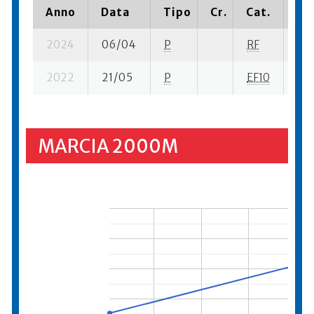
Anno
Data
Tipo
Cr.
Cat.
Pia
2024
06/04
P
RF
18 
2022
21/05
P
EF10
14 
MARCIA 2000M