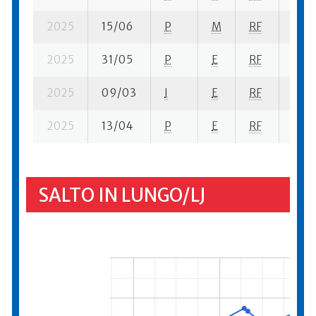
2025
15/06
P
M
RF
4 se
2025
31/05
P
E
RF
5 se
2025
09/03
I
E
RF
3 se
2025
13/04
P
E
RF
4 se
SALTO IN LUNGO/LJ