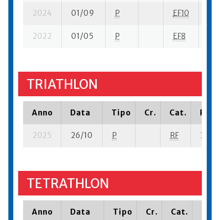
2024
01/09
P
EF10
16 
2022
01/05
P
EF8
10 
TRIATHLON
Anno
Data
Tipo
Cr.
Cat.
Piaz
2025
26/10
P
RF
3 su- 
TETRATHLON
Anno
Data
Tipo
Cr.
Cat.
Piaz