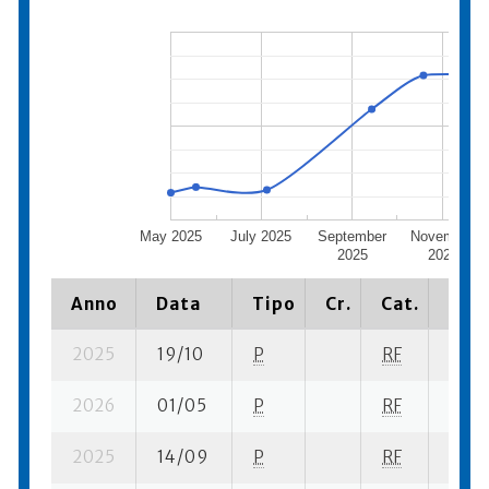
May 2025
July 2025
September
November
2025
2025
Anno
Data
Tipo
Cr.
Cat.
Piaz
2025
19/10
P
RF
4 su-
2026
01/05
P
RF
3 se-
2025
14/09
P
RF
11 su-