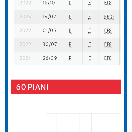
2022
16/10
P
E
EF8
6 s
2023
14/07
P
E
EF10
2 s
2022
01/05
P
E
EF8
4 s
2022
30/07
P
E
EF8
4 s
2021
26/09
P
E
EF8
3 s
60 PIANI