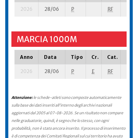
2026
28/06
P
RF
4 su-
MARCIA 1000M
Anno
Data
Tipo
Cr.
Cat.
Piaz
2026
28/06
P
E
RF
10 su
Attenzione:
le schede-atleti sono composte automaticamente
sulla base dei dati inseriti all'interno degli archivi nazionali
aggiornati dal 2005 al 07-08-2026. Se un risultato non compare
nelle graduatorie, quindi, è segno che lo stesso, con ogni
probabilità, non è stato ancora inserito. Il processo di inserimento
è di competenza dei Comitati Regionali sul cui territorio ha avuto