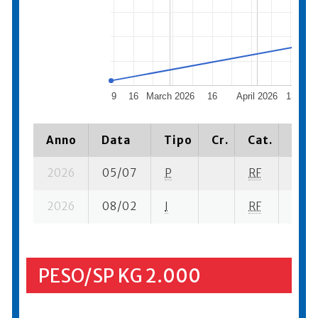
9
16
March 2026
16
April 2026
13
20
Anno
Data
Tipo
Cr.
Cat.
Piaz
2026
05/07
P
RF
2 su-
2026
08/02
I
RF
2 su-
PESO/SP KG 2.000