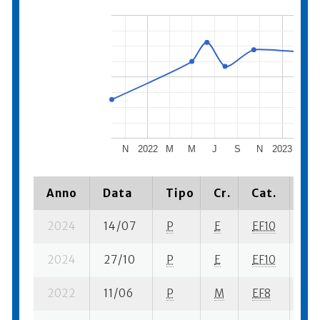
N
2022
M
M
J
S
N
2023
M
Anno
Data
Tipo
Cr.
Cat.
Pi
2024
14/07
P
E
EF10
1 s
2024
27/10
P
E
EF10
2 s
2022
11/06
P
M
EF8
1 s