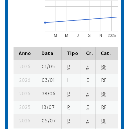
M
M
J
S
N
2025
M
Anno
Data
Tipo
Cr.
Cat.
Pia
2026
01/05
P
E
RF
4 s
2026
03/01
I
E
RF
2 s
2026
28/06
P
E
RF
4 s
2025
13/07
P
E
RF
1 s
2026
05/07
P
E
RF
4 s