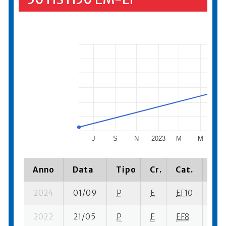
J
S
N
2023
M
M
J
Anno
Data
Tipo
Cr.
Cat.
Pia
2024
01/09
P
E
EF10
2 s
2022
21/05
P
E
EF8
4 s