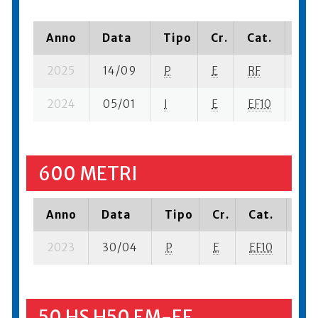
Anno
Data
Tipo
Cr.
Cat.
Pia
2025
14/09
P
E
RF
2 s
2024
05/01
I
E
EF10
10 s
600 METRI
Anno
Data
Tipo
Cr.
Cat.
Pia
2023
30/04
P
E
EF10
3 s
50 HS H50 EM-EF