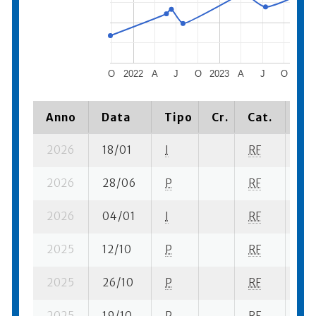
O
2022
A
J
O
2023
A
J
O
2024
Anno
Data
Tipo
Cr.
Cat.
Pia
2026
18/01
I
RF
1 s
2026
28/06
P
RF
1 su
2026
04/01
I
RF
1 se
2025
12/10
P
RF
2 s
2025
26/10
P
RF
1 su
2025
19/10
P
RF
5 s