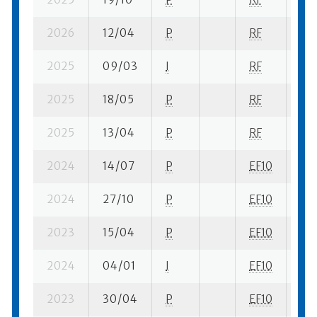
2026
12/04
P
RF
2 s
2025
09/03
I
RF
10 
2025
18/05
P
RF
11 
2025
13/04
P
RF
7 s
2024
14/07
P
EF10
2 s
2024
27/10
P
EF10
2 s
2023
15/04
P
EF10
5 s
2024
04/01
I
EF10
5 s
2023
30/04
P
EF10
5 s