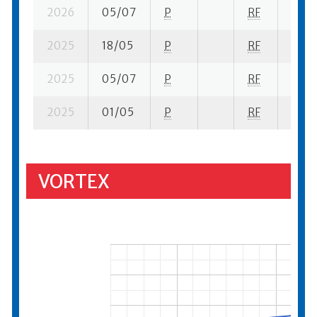
2026
05/07
P
RF
7 su-
2025
18/05
P
RF
16 su
2025
05/07
P
RF
13 su
2025
01/05
P
RF
10 su
VORTEX