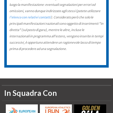
luogo la manifestazione: eventuali segnalazioni per errori od
omissioni, vanno dunque indirizzate agli stessi (potete utilizzare
l'elenco con relativi contatti
). Considerato però che solo le
principali manifestazioni nazionali sono oggetto di inserimenti "in
diretta" (sul posto di gara), mentre le altre, incluse le
internazionali in programma all'estero, vengono inserite in tempi
successivi, è opportuno attendere un ragionevole lasso di tempo
prima di procedere ad una segnalazione.
In Squadra Con