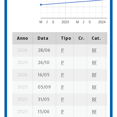
M
J
S
2023
M
J
S
2024
M
Anno
Data
Tipo
Cr.
Cat.
Pia
2026
28/06
P
RF
4 s
2025
26/10
P
RF
5 s
2026
16/05
P
RF
1 su
2025
05/09
P
RF
8 s
2025
31/05
P
RF
13 
2025
15/06
P
RF
19 