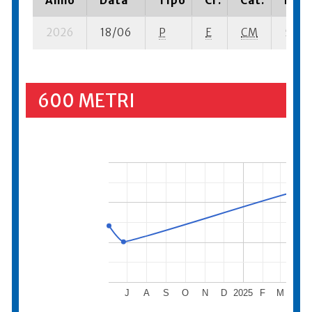
Anno
Data
Tipo
Cr.
Cat.
Piaz
2026
18/06
P
E
CM
5 se-
600 METRI
J
A
S
O
N
D
2025
F
M
A