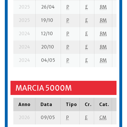
2025
26/04
P
E
RM
1 su-
2025
19/10
P
E
RM
2 su-
2024
12/10
P
E
RM
3 su-
2024
20/10
P
E
RM
4 su-
2024
04/05
P
E
RM
3 su-
MARCIA 5000M
Anno
Data
Tipo
Cr.
Cat.
Piaz
2026
09/05
P
E
CM
3 su-