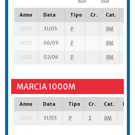
2024
2024
2025
Anno
Data
Tipo
Cr.
Cat.
Piaz
2025
31/05
P
RM
4 su-
2025
06/09
P
RM
17 su
2024
02/06
P
RM
26 s
MARCIA 1000M
Anno
Data
Tipo
Cr.
Cat.
Piaz
2025
31/05
P
E
RM
1 su- 