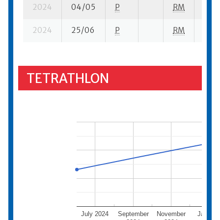
2024
04/05
P
RM
13 su
2024
25/06
P
RM
11 su
TETRATHLON
July 2024
September
November
Januar