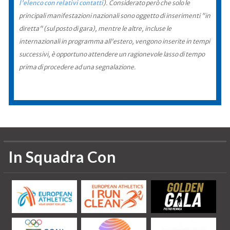
l'elenco con relativi contatti
). Considerato però che solo le
principali manifestazioni nazionali sono oggetto di inserimenti "in
diretta" (sul posto di gara), mentre le altre, incluse le
internazionali in programma all'estero, vengono inserite in tempi
successivi, è opportuno attendere un ragionevole lasso di tempo
prima di procedere ad una segnalazione.
In Squadra Con