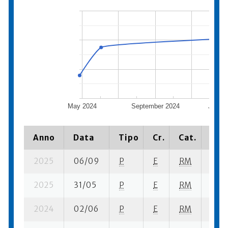
May 2024
September 2024
Janua
Anno
Data
Tipo
Cr.
Cat.
Piaz
2025
06/09
P
E
RM
4 se
2025
31/05
P
E
RM
2 se
2024
02/06
P
E
RM
3 se