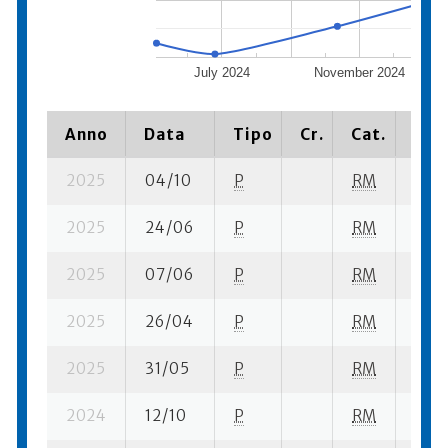
July 2024
November 2024
Anno
Data
Tipo
Cr.
Cat.
Piaz
2025
04/10
P
RM
6 su-
2025
24/06
P
RM
4 su-
2025
07/06
P
RM
2 su-
2025
26/04
P
RM
8 su-
2025
31/05
P
RM
2 su-
2024
12/10
P
RM
16 su