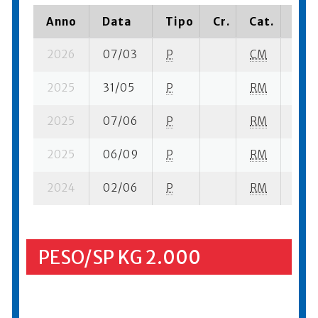
Anno
Data
Tipo
Cr.
Cat.
Piaz
2026
07/03
P
CM
8 su-
2025
31/05
P
RM
6 su-
2025
07/06
P
RM
6 su-
2025
06/09
P
RM
17 su
2024
02/06
P
RM
24 s
PESO/SP KG 2.000