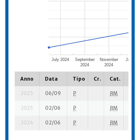
July 2024
September
November
Januar
2024
2024
2025
Anno
Data
Tipo
Cr.
Cat.
Piaz
2025
06/09
P
RM
14 su
2025
02/06
P
RM
9 su-
2024
02/06
P
RM
25 s