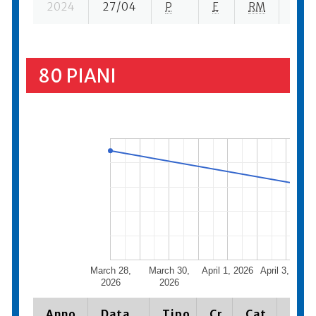
2024
27/04
P
E
RM
5 se
80 PIANI
March 28,
March 30,
April 1, 2026
April 3, 2026
2026
2026
Anno
Data
Tipo
Cr.
Cat.
Piaz