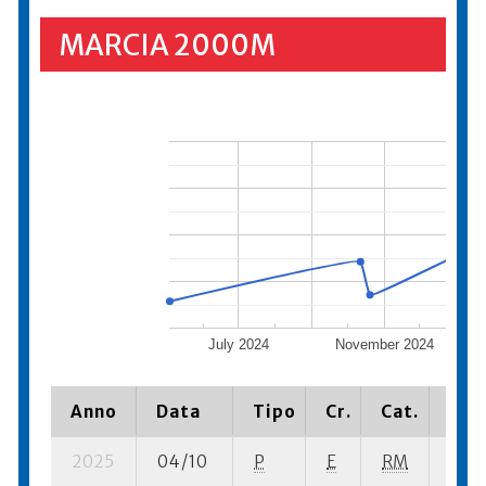
MARCIA 2000M
July 2024
November 2024
Anno
Data
Tipo
Cr.
Cat.
Piaz
2025
04/10
P
E
RM
1 su-