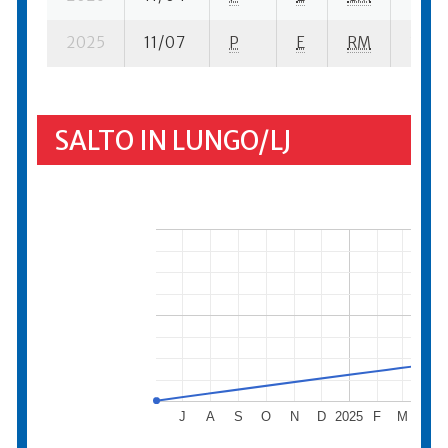
2025
11/07
P
E
RM
32 su
SALTO IN LUNGO/LJ
J
A
S
O
N
D
2025
F
M
A