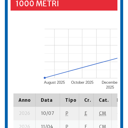
1000 METRI
August 2025
October 2025
December
2025
Anno
Data
Tipo
Cr.
Cat.
Piaz
2026
10/07
P
E
CM
65 su
2026
11/04
P
E
CM
13 su-