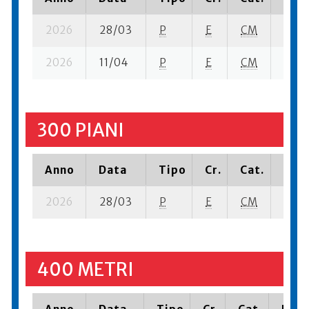
2026
28/03
P
E
CM
4 se-
2026
11/04
P
E
CM
6 se-
300 PIANI
Anno
Data
Tipo
Cr.
Cat.
Piaz
2026
28/03
P
E
CM
5 se-
400 METRI