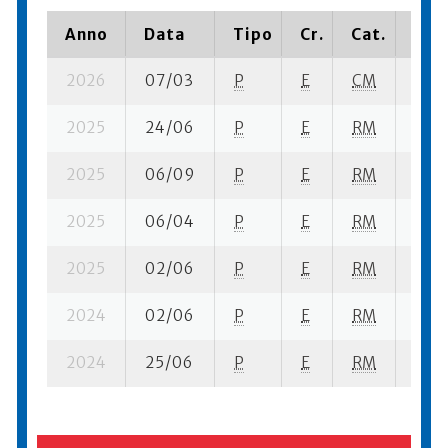
Anno
Data
Tipo
Cr.
Cat.
Piaz
2026
07/03
P
E
CM
11 se
2025
24/06
P
E
RM
17 su
2025
06/09
P
E
RM
6 se
2025
06/04
P
E
RM
9 su-
2025
02/06
P
E
RM
11 su
2024
02/06
P
E
RM
8 se
2024
25/06
P
E
RM
10 se