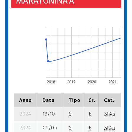
MARATONINA A
2018
2019
2020
2021
2
Anno
Data
Tipo
Cr.
Cat.
Pi
2024
13/10
S
E
SF45
12
2024
05/05
S
E
SF45
11