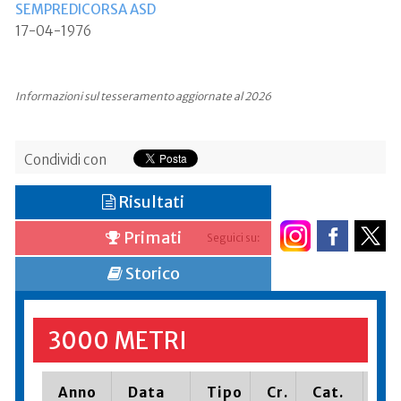
SEMPREDICORSA ASD
17-04-1976
Informazioni sul tesseramento aggiornate al 2026
Condividi con
Risultati
Primati
Seguici su:
Storico
3000 METRI
Anno
Data
Tipo
Cr.
Cat.
Pi