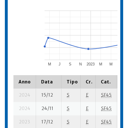
M
J
S
N
2023
M
M
J
Anno
Data
Tipo
Cr.
Cat.
Pi
2024
15/12
S
E
SF45
111
2024
24/11
S
E
SF45
34
2023
17/12
S
E
SF45
12