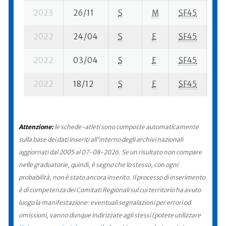
2023
26/11
S
M
SF45
23
2022
24/04
S
E
SF45
14
2022
03/04
S
E
SF45
90
2022
18/12
S
E
SF45
22
Attenzione:
le schede-atleti sono composte automaticamente
sulla base dei dati inseriti all'interno degli archivi nazionali
aggiornati dal 2005 al 07-08-2026. Se un risultato non compare
nelle graduatorie, quindi, è segno che lo stesso, con ogni
probabilità, non è stato ancora inserito. Il processo di inserimento
è di competenza dei Comitati Regionali sul cui territorio ha avuto
luogo la manifestazione: eventuali segnalazioni per errori od
omissioni, vanno dunque indirizzate agli stessi (potete utilizzare