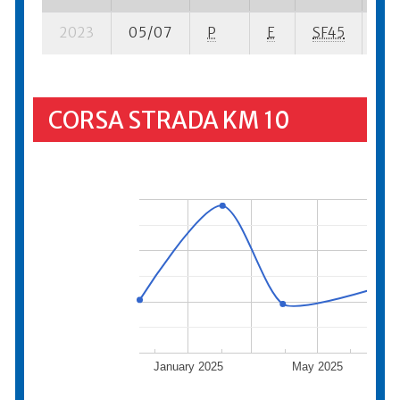
2023
05/07
P
E
SF45
8 s
CORSA STRADA KM 10
January 2025
May 2025