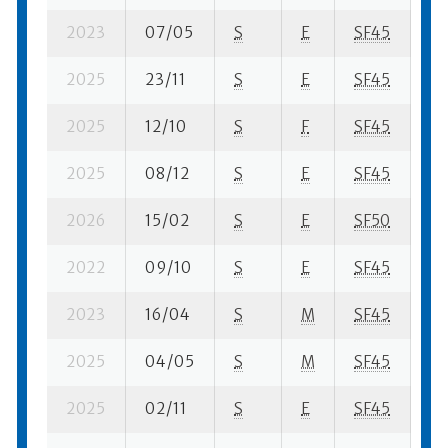
2023
07/05
S
E
SF45
91
2025
23/11
S
E
SF45
59
2025
12/10
S
F
SF45
17
2025
08/12
S
E
SF45
80
2026
15/02
S
E
SF50
11
2022
09/10
S
E
SF45
39
2023
16/04
S
M
SF45
10
2025
04/05
S
M
SF45
17
2025
02/11
S
E
SF45
45