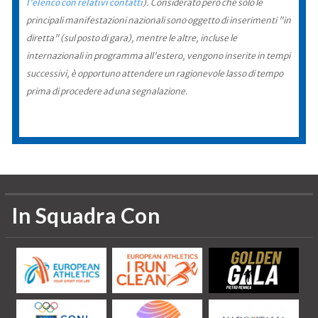
l'elenco con relativi contatti
). Considerato però che solo le
principali manifestazioni nazionali sono oggetto di inserimenti "in
diretta" (sul posto di gara), mentre le altre, incluse le
internazionali in programma all'estero, vengono inserite in tempi
successivi, è opportuno attendere un ragionevole lasso di tempo
prima di procedere ad una segnalazione.
In Squadra Con