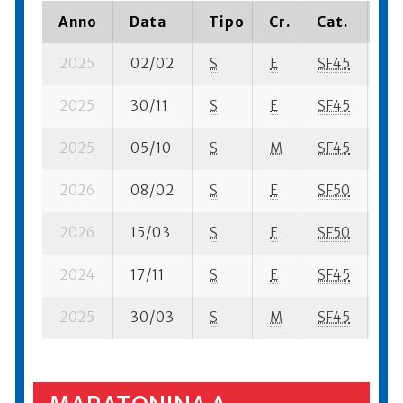
Anno
Data
Tipo
Cr.
Cat.
Pi
2025
02/02
S
E
SF45
10
2025
30/11
S
E
SF45
71 
2025
05/10
S
M
SF45
26 
2026
08/02
S
E
SF50
121
2026
15/03
S
E
SF50
24
2024
17/11
S
E
SF45
29
2025
30/03
S
M
SF45
218