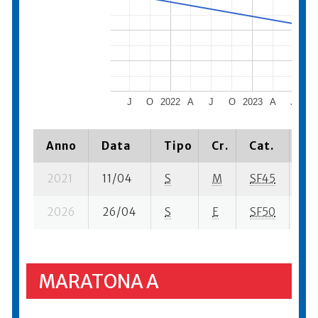
J
O
2022
A
J
O
2023
A
J
O
Anno
Data
Tipo
Cr.
Cat.
Pi
2021
11/04
S
M
SF45
4 s
2026
26/04
S
E
SF50
60
MARATONA A