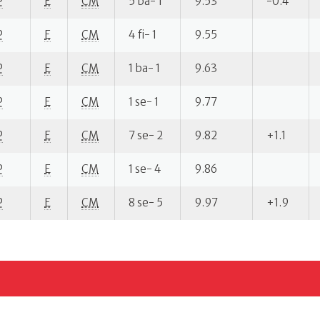
P
E
CM
5 ba- 1
9.53
-0.4
P
E
CM
4 fi- 1
9.55
P
E
CM
1 ba- 1
9.63
P
E
CM
1 se- 1
9.77
P
E
CM
7 se- 2
9.82
+1.1
P
E
CM
1 se- 4
9.86
P
E
CM
8 se- 5
9.97
+1.9