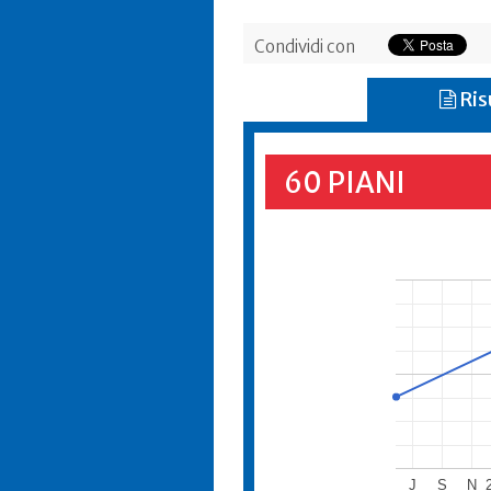
Condividi con
Ris
60 PIANI
J
S
N