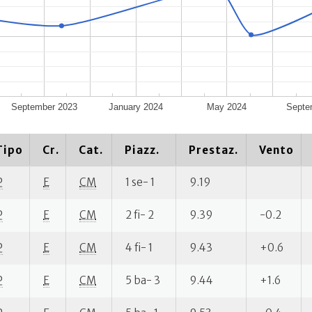
September 2023
January 2024
May 2024
Septe
Tipo
Cr.
Cat.
Piazz.
Prestaz.
Vento
P
E
CM
1 se- 1
9.19
P
E
CM
2 fi- 2
9.39
-0.2
P
E
CM
4 fi- 1
9.43
+0.6
P
E
CM
5 ba- 3
9.44
+1.6