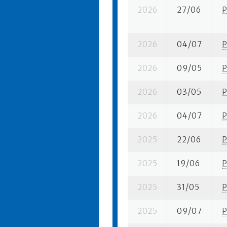
2026
27/06
P
2026
04/07
P
2026
09/05
P
2026
03/05
P
2026
04/07
P
2025
22/06
P
2025
19/06
P
2025
31/05
P
2025
09/07
P