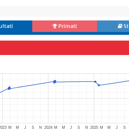
ultati
Primati
St
2023
M
M
J
S
N
2024
M
M
J
S
N
2025
M
M
J
S