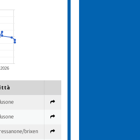
 2026
ittà
lusone
lusone
ressanone/brixen