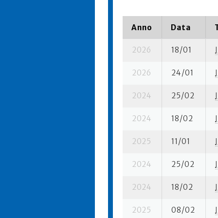
Anno
Data
2026
18/01
I
2026
24/01
I
2024
25/02
I
2024
18/02
I
2025
11/01
I
2024
25/02
I
2024
18/02
I
2025
08/02
I