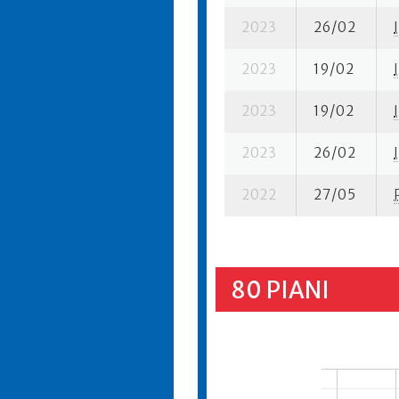
2023
26/02
I
2023
19/02
I
2023
19/02
I
2023
26/02
I
2022
27/05
80 PIANI