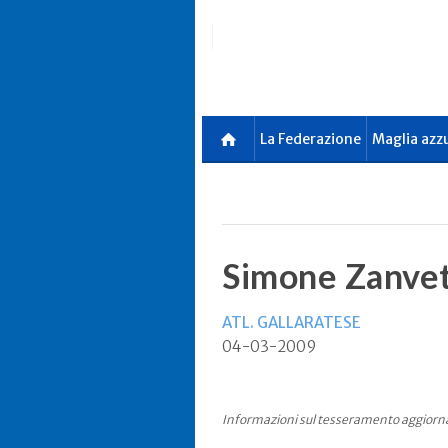
Skip
to
main
content
La Federazione
Maglia azz
Simone Zanve
ATL. GALLARATESE
04-03-2009
Informazioni sul tesseramento aggiorn