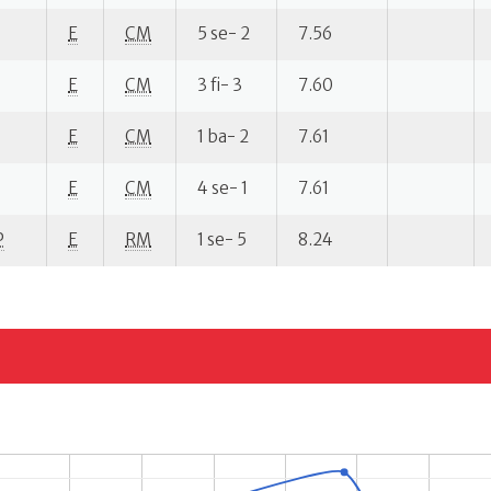
E
CM
5 se- 2
7.56
E
CM
3 fi- 3
7.60
E
CM
1 ba- 2
7.61
E
CM
4 se- 1
7.61
P
E
RM
1 se- 5
8.24