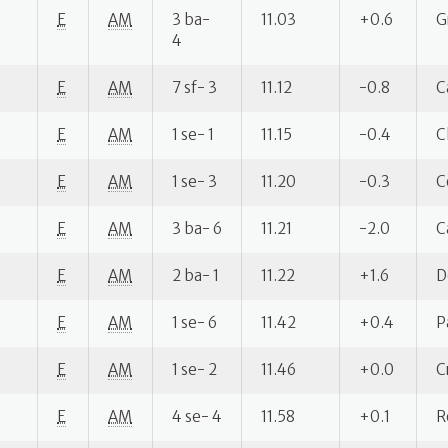
E
AM
3 ba-
11.03
+0.6
G
4
E
AM
7 sf- 3
11.12
-0.8
C
E
AM
1 se- 1
11.15
-0.4
C
E
AM
1 se- 3
11.20
-0.3
C
E
AM
3 ba- 6
11.21
-2.0
C
E
AM
2 ba- 1
11.22
+1.6
D
E
AM
1 se- 6
11.42
+0.4
P
E
AM
1 se- 2
11.46
+0.0
C
E
AM
4 se- 4
11.58
+0.1
R