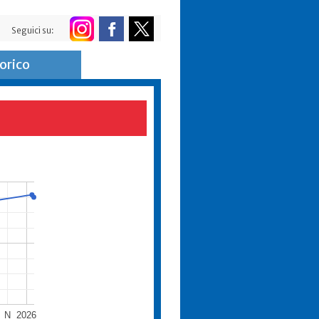
Seguici su:
orico
N
2026