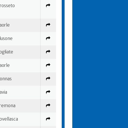
rosseto
aorle
lusone
ogliate
aorle
onnas
avia
remona
ovellasca