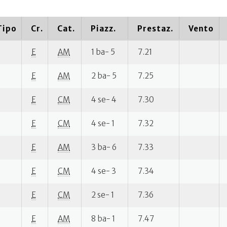
Tipo
Cr.
Cat.
Piazz.
Prestaz.
Vento
E
AM
1 ba- 5
7.21
E
AM
2 ba- 5
7.25
E
CM
4 se- 4
7.30
E
CM
4 se- 1
7.32
E
AM
3 ba- 6
7.33
E
CM
4 se- 3
7.34
E
CM
2 se- 1
7.36
E
AM
8 ba- 1
7.47