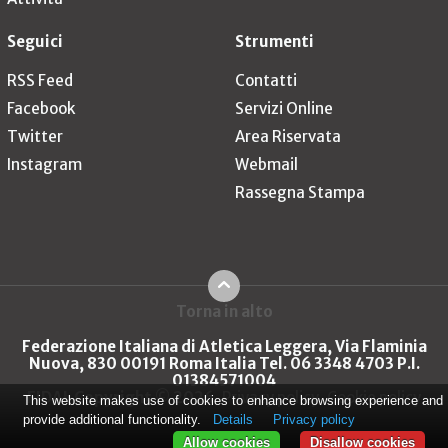
Seguici
Strumenti
RSS Feed
Contatti
Facebook
Servizi Online
Twitter
Area Riservata
Instagram
Webmail
Rassegna Stampa
Torna in alto
Federazione Italiana di Atletica Leggera, Via Flaminia
Nuova, 830 00191 Roma Italia Tel. 06 3348 4703 P.I.
01384571004
FIDAL Copyright © 2026
Privacy policy
Cookie policy
This website makes use of cookies to enhance browsing experience and
provide additional functionality.
Details
Privacy policy
Allow cookies
Disallow cookies