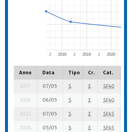
J
2018
J
2019
J
2020
J
Anno
Data
Tipo
Cr.
Cat.
Pi
2017
07/05
S
E
SF40
99 
2018
06/05
S
E
SF40
104
2023
07/05
S
E
SF45
245
2024
05/05
S
E
SF45
357