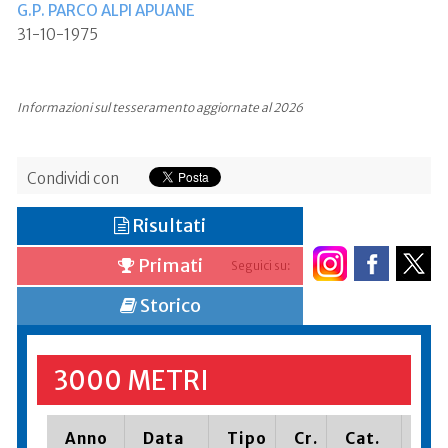
G.P. PARCO ALPI APUANE
31-10-1975
Informazioni sul tesseramento aggiornate al 2026
Condividi con
Risultati
Primati
Seguici su:
Storico
3000 METRI
Anno
Data
Tipo
Cr.
Cat.
Pia