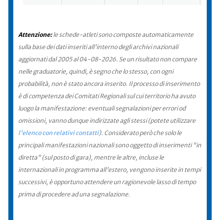
Attenzione:
le schede-atleti sono composte automaticamente
sulla base dei dati inseriti all'interno degli archivi nazionali
aggiornati dal 2005 al 04-08-2026. Se un risultato non compare
nelle graduatorie, quindi, è segno che lo stesso, con ogni
probabilità, non è stato ancora inserito. Il processo di inserimento
è di competenza dei Comitati Regionali sul cui territorio ha avuto
luogo la manifestazione: eventuali segnalazioni per errori od
omissioni, vanno dunque indirizzate agli stessi (potete utilizzare
l'elenco con relativi contatti
). Considerato però che solo le
principali manifestazioni nazionali sono oggetto di inserimenti "in
diretta" (sul posto di gara), mentre le altre, incluse le
internazionali in programma all'estero, vengono inserite in tempi
successivi, è opportuno attendere un ragionevole lasso di tempo
prima di procedere ad una segnalazione.