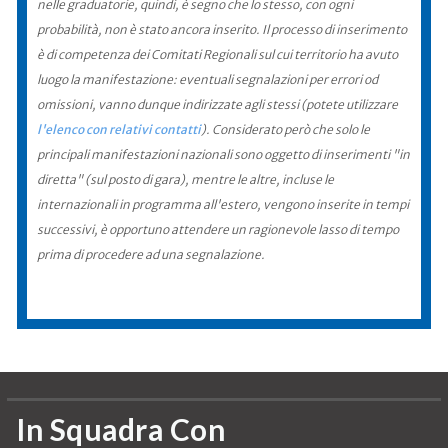
nelle graduatorie, quindi, è segno che lo stesso, con ogni
probabilità, non è stato ancora inserito. Il processo di inserimento
è di competenza dei Comitati Regionali sul cui territorio ha avuto
luogo la manifestazione: eventuali segnalazioni per errori od
omissioni, vanno dunque indirizzate agli stessi (potete utilizzare
l'elenco con relativi contatti
). Considerato però che solo le
principali manifestazioni nazionali sono oggetto di inserimenti "in
diretta" (sul posto di gara), mentre le altre, incluse le
internazionali in programma all'estero, vengono inserite in tempi
successivi, è opportuno attendere un ragionevole lasso di tempo
prima di procedere ad una segnalazione.
In Squadra Con