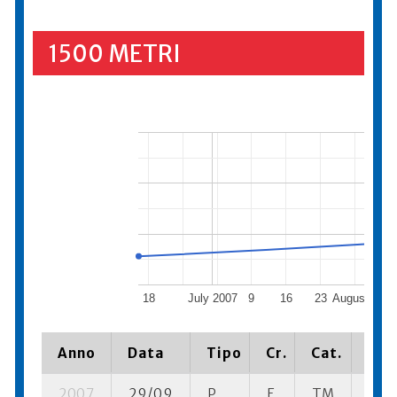
1500 METRI
18
July 2007
9
16
23
August 2007
Anno
Data
Tipo
Cr.
Cat.
Pia
2007
29/09
P
E
TM
1 se