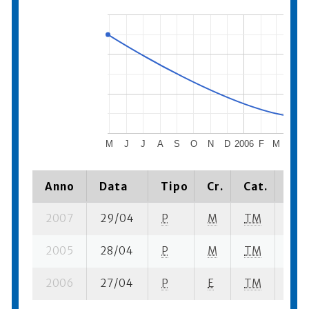
M
J
J
A
S
O
N
D
2006
F
M
A
Anno
Data
Tipo
Cr.
Cat.
Pia
2007
29/04
P
M
TM
2 ba
2005
28/04
P
M
TM
19 s
2006
27/04
P
E
TM
9 se