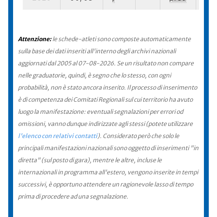
Attenzione:
le schede-atleti sono composte automaticamente
sulla base dei dati inseriti all'interno degli archivi nazionali
aggiornati dal 2005 al 07-08-2026. Se un risultato non compare
nelle graduatorie, quindi, è segno che lo stesso, con ogni
probabilità, non è stato ancora inserito. Il processo di inserimento
è di competenza dei Comitati Regionali sul cui territorio ha avuto
luogo la manifestazione: eventuali segnalazioni per errori od
omissioni, vanno dunque indirizzate agli stessi (potete utilizzare
l'elenco con relativi contatti
). Considerato però che solo le
principali manifestazioni nazionali sono oggetto di inserimenti "in
diretta" (sul posto di gara), mentre le altre, incluse le
internazionali in programma all'estero, vengono inserite in tempi
successivi, è opportuno attendere un ragionevole lasso di tempo
prima di procedere ad una segnalazione.