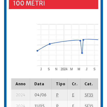
100 METRI
J
S
N
2024
M
M
J
S
N
Anno
Data
Tipo
Cr.
Cat.
Pi
2024
04/06
P
E
SF35
5 
2024
11/05
P
E
SF35
2 