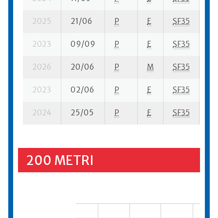
2025
21/06
P
E
SF35
4 
2023
09/09
P
E
SF35
2 s
2026
20/06
P
M
SF35
3 
2023
02/06
P
E
SF35
1 s
2024
25/05
P
E
SF35
2 
200 METRI