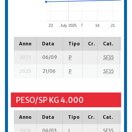
23
July 2025
7
14
21
Au
Anno
Data
Tipo
Cr.
Cat.
Pi
2025
06/09
P
SF35
0 s
2025
21/06
P
SF35
4 s
PESO/SP KG 4.000
Anno
Data
Tipo
Cr.
Cat.
Pia
2026
06/03
I
SF35
3 s