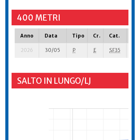
400 METRI
Anno
Data
Tipo
Cr.
Cat.
Pia
2026
30/05
P
E
SF35
2 s
SALTO IN LUNGO/LJ