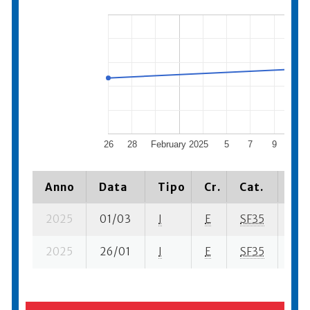
26
28
February 2025
5
7
9
11
Anno
Data
Tipo
Cr.
Cat.
Pia
2025
01/03
I
E
SF35
4 s
2025
26/01
I
E
SF35
1 b