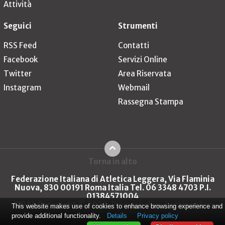
Attività
Seguici
Strumenti
RSS Feed
Contatti
Facebook
Servizi Online
Twitter
Area Riservata
Instagram
Webmail
Rassegna Stampa
Torna in alto
Federazione Italiana di Atletica Leggera, Via Flaminia
Nuova, 830 00191 Roma Italia Tel. 06 3348 4703 P.I.
01384571004
FIDAL Copyright © 2026
Privacy policy
Cookie policy
This website makes use of cookies to enhance browsing experience and
provide additional functionality.
Details
Privacy policy