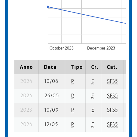
October 2023
December 2023
Febr
Anno
Data
Tipo
Cr.
Cat.
Pia
2024
10/06
P
E
SF35
4 s
2024
26/05
P
E
SF35
2 s
2023
10/09
P
E
SF35
1 su
2024
12/05
P
E
SF35
6 s