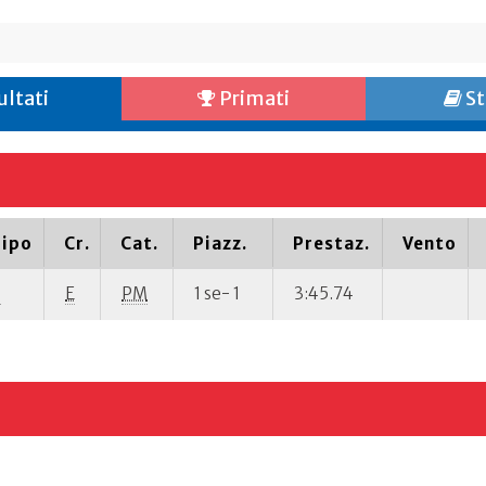
ultati
Primati
St
ipo
Cr.
Cat.
Piazz.
Prestaz.
Vento
P
E
PM
1 se- 1
3:45.74