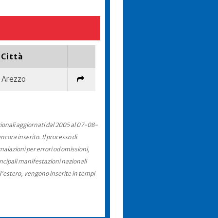
Città
Arezzo
zionali aggiornati dal 2005 al 07-08-
cora inserito. Il processo di
nalazioni per errori od omissioni,
incipali manifestazioni nazionali
ll'estero, vengono inserite in tempi