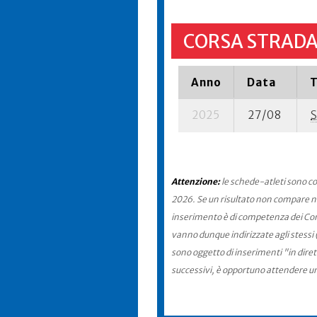
CORSA STRADA
Anno
Data
T
2025
27/08
S
Attenzione:
le schede-atleti sono co
2026. Se un risultato non compare nel
inserimento è di competenza dei Comit
vanno dunque indirizzate agli stessi 
sono oggetto di inserimenti "in diret
successivi, è opportuno attendere u