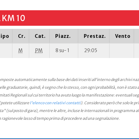
 KM 10
ipo
Cr.
Cat.
Piazz.
Prestaz.
Vento
M
PM
8 su- 1
29:05
mposte automaticamente sulla base dei dati inseriti all'interno degli archivi na
le graduatorie, quindi, è segno che lo stesso, con ogni probabilità, non è stato an
ati Regionali sul cui territorio ha avuto luogo la manifestazione: eventuali seg
(potete utilizzare
l'elenco con relativi contatti
). Considerato però che solo le pr
ta" (sul posto di gara), mentre le altre, incluse le internazionali in programma a
n ragionevole lasso di tempo prima di procedere ad una segnalazione.