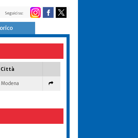
Seguici su:
orico
Città
Modena