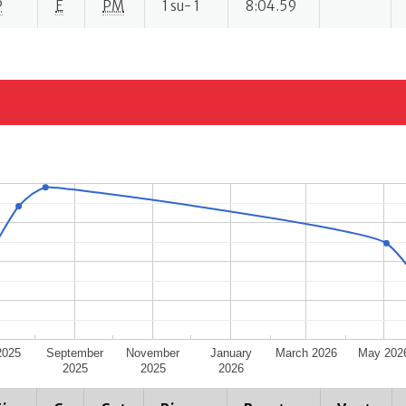
P
E
PM
1 su- 1
8:04.59
2025
September
November
January
March 2026
May 202
2025
2025
2026