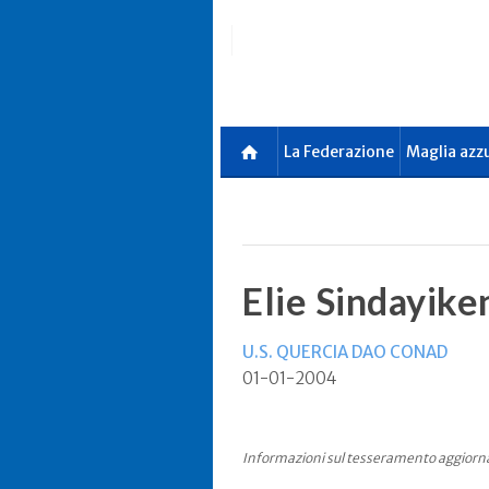
Skip
to
main
content
La Federazione
Maglia azz
Elie Sindayike
U.S. QUERCIA DAO CONAD
01-01-2004
Informazioni sul tesseramento aggiorn