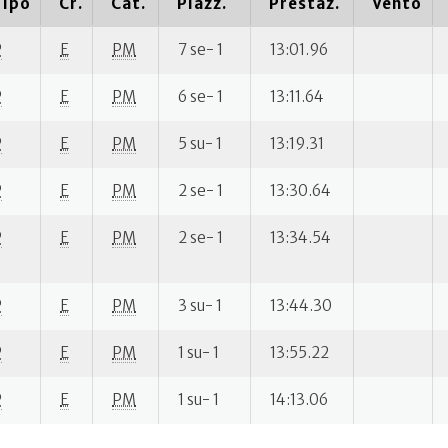
Tipo
Cr.
Cat.
Piazz.
Prestaz.
Vento
P
E
PM
7 se- 1
13:01.96
P
E
PM
6 se- 1
13:11.64
P
E
PM
5 su- 1
13:19.31
P
E
PM
2 se- 1
13:30.64
P
E
PM
2 se- 1
13:34.54
P
E
PM
3 su- 1
13:44.30
P
E
PM
1 su- 1
13:55.22
P
E
PM
1 su- 1
14:13.06