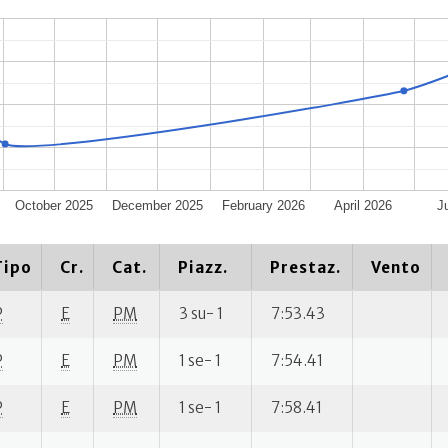
October 2025
December 2025
February 2026
April 2026
J
Tipo
Cr.
Cat.
Piazz.
Prestaz.
Vento
P
E
PM
3 su- 1
7:53.43
P
E
PM
1 se- 1
7:54.41
P
E
PM
1 se- 1
7:58.41