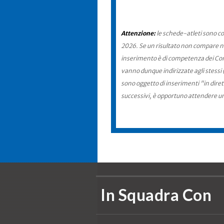
Attenzione:
le schede-atleti sono co
2026. Se un risultato non compare nel
inserimento è di competenza dei Comit
vanno dunque indirizzate agli stessi 
sono oggetto di inserimenti "in diret
successivi, è opportuno attendere u
In Squadra Con