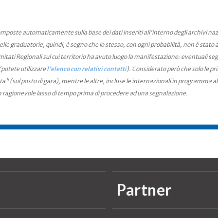
mposte automaticamente sulla base dei dati inseriti all'interno degli archivi na
le graduatorie, quindi, è segno che lo stesso, con ogni probabilità, non è stato an
ati Regionali sul cui territorio ha avuto luogo la manifestazione: eventuali seg
(potete utilizzare
l'elenco con relativi contatti
). Considerato però che solo le pr
ta" (sul posto di gara), mentre le altre, incluse le internazionali in programma a
n ragionevole lasso di tempo prima di procedere ad una segnalazione.
Partner