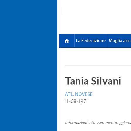
Skip
to
main
content
La Federazione
Maglia azz
Tania Silvani
ATL. NOVESE
11-08-1971
Informazioni sul tesseramento aggiorna