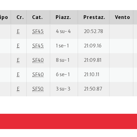
ipo
Cr.
Cat.
Piazz.
Prestaz.
Vento
E
SF45
4 su- 4
20:52.78
E
SF45
1 se- 1
21:09.16
E
SF40
8 su- 1
21:09.81
E
SF40
6 se- 1
21:10.11
E
SF50
3 su- 3
21:50.87