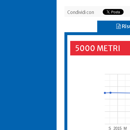
Condividi con
Ris
5000 METRI
S
2015
M