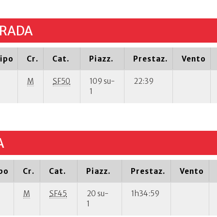
TRADA
ipo
Cr.
Cat.
Piazz.
Prestaz.
Vento
M
SF50
109 su-
22:39
1
A
po
Cr.
Cat.
Piazz.
Prestaz.
Vento
M
SF45
20 su-
1h34:59
1