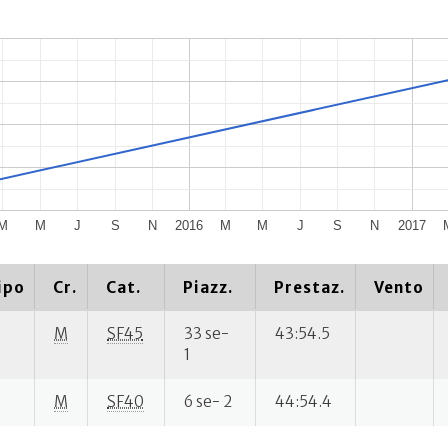
M
M
J
S
N
2016
M
M
J
S
N
2017
ipo
Cr.
Cat.
Piazz.
Prestaz.
Vento
M
SF45
33 se-
43:54.5
1
M
SF40
6 se- 2
44:54.4