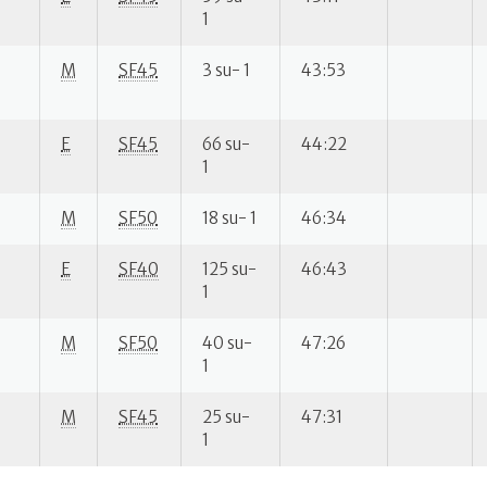
1
M
SF45
3 su- 1
43:53
E
SF45
66 su-
44:22
1
M
SF50
18 su- 1
46:34
E
SF40
125 su-
46:43
1
M
SF50
40 su-
47:26
1
M
SF45
25 su-
47:31
1