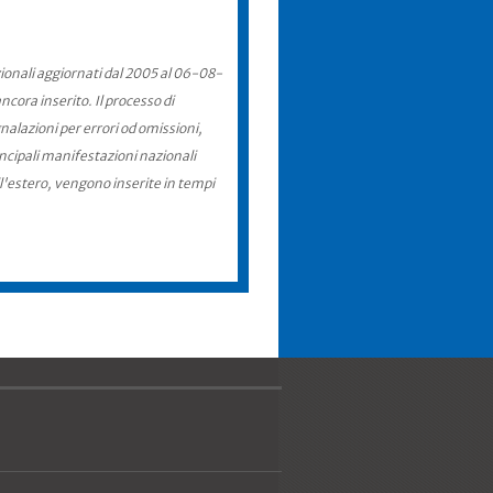
zionali aggiornati dal 2005 al 06-08-
cora inserito. Il processo di
nalazioni per errori od omissioni,
incipali manifestazioni nazionali
ll'estero, vengono inserite in tempi