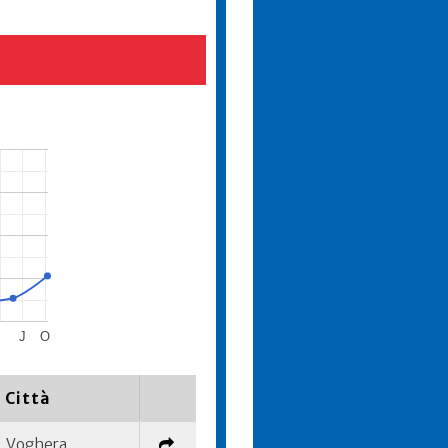
J
O
Città
Voghera