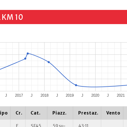
 KM 10
J
2017
J
2018
J
2019
J
2020
J
2021
ipo
Cr.
Cat.
Piazz.
Prestaz.
Vento
E
SF45
59 su-
43:11