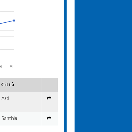
M
M
Città
Asti
Santhia