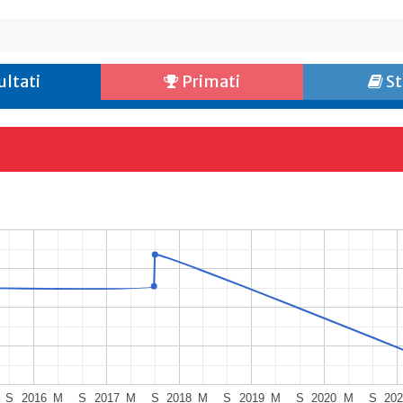
ultati
Primati
St
S
2016
M
S
2017
M
S
2018
M
S
2019
M
S
2020
M
S
20