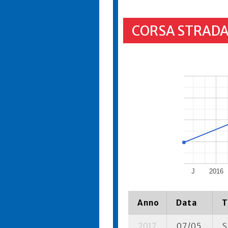
CORSA STRADA
J
2016
Anno
Data
T
2017
07/05
S