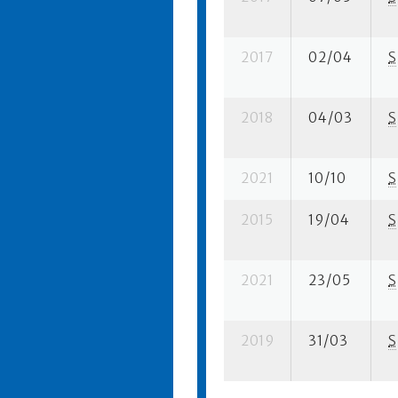
2017
02/04
S
2018
04/03
S
2021
10/10
S
2015
19/04
S
2021
23/05
S
2019
31/03
S