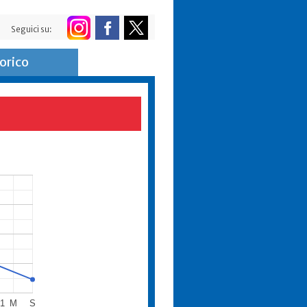
Seguici su:
orico
21
M
S