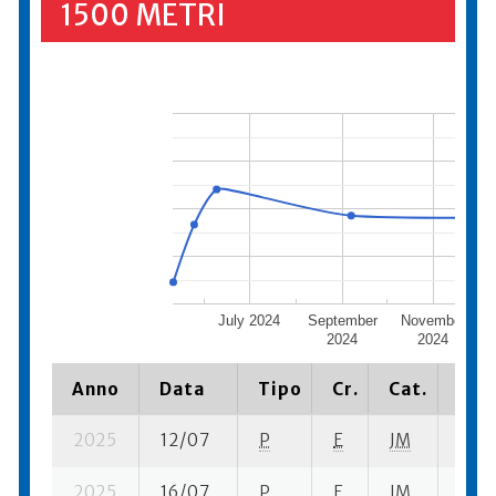
1500 METRI
July 2024
September
November
2024
2024
Anno
Data
Tipo
Cr.
Cat.
Piaz
2025
12/07
P
E
JM
4 se
2025
16/07
P
E
JM
3 se