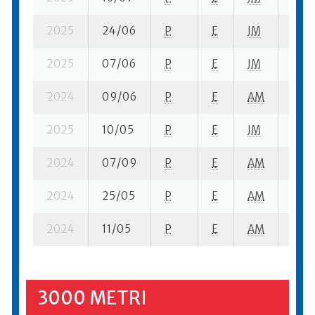
2025
24/06
P
E
JM
9 se
2025
07/06
P
E
JM
6 se
2024
09/06
P
E
AM
4 se
2025
10/05
P
E
JM
14 s
2024
07/09
P
E
AM
7 se
2024
25/05
P
E
AM
4 se
2024
11/05
P
E
AM
5 se
3000 METRI