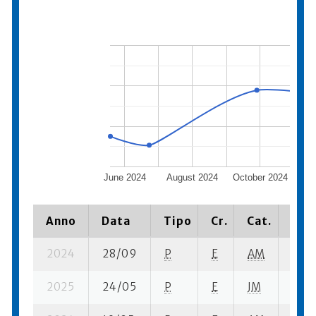
June 2024
August 2024
October 2024
D
Anno
Data
Tipo
Cr.
Cat.
Piaz
2024
28/09
P
E
AM
5 se
2025
24/05
P
E
JM
2 su-