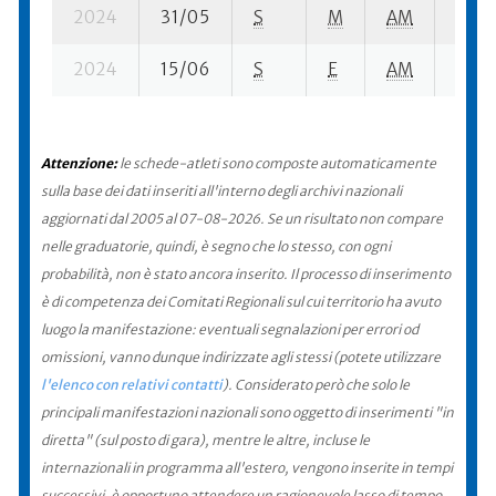
2024
31/05
S
M
AM
3 su-
2024
15/06
S
E
AM
39 su
Attenzione:
le schede-atleti sono composte automaticamente
sulla base dei dati inseriti all'interno degli archivi nazionali
aggiornati dal 2005 al 07-08-2026. Se un risultato non compare
nelle graduatorie, quindi, è segno che lo stesso, con ogni
probabilità, non è stato ancora inserito. Il processo di inserimento
è di competenza dei Comitati Regionali sul cui territorio ha avuto
luogo la manifestazione: eventuali segnalazioni per errori od
omissioni, vanno dunque indirizzate agli stessi (potete utilizzare
l'elenco con relativi contatti
). Considerato però che solo le
principali manifestazioni nazionali sono oggetto di inserimenti "in
diretta" (sul posto di gara), mentre le altre, incluse le
internazionali in programma all'estero, vengono inserite in tempi
successivi, è opportuno attendere un ragionevole lasso di tempo