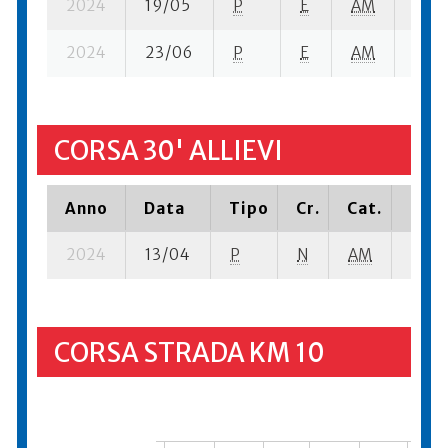
2024
19/05
P
E
AM
5 su-
2024
23/06
P
E
AM
11 su
CORSA 30' ALLIEVI
Anno
Data
Tipo
Cr.
Cat.
Piaz
2024
13/04
P
N
AM
7 su-
CORSA STRADA KM 10