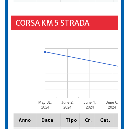
CORSA KM 5 STRADA
May 31,
June 2,
June 4,
June 6,
2024
2024
2024
2024
Anno
Data
Tipo
Cr.
Cat.
Piaz