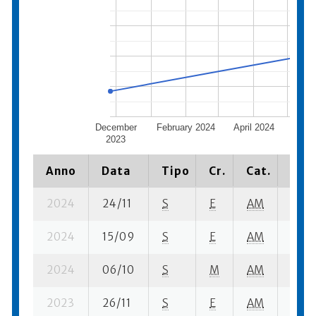
December
February 2024
April 2024
Jun
2023
Anno
Data
Tipo
Cr.
Cat.
Piaz
2024
24/11
S
E
AM
36 su
2024
15/09
S
E
AM
13 su
2024
06/10
S
M
AM
49 su
2023
26/11
S
E
AM
77 su