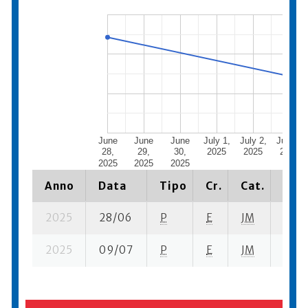
June
June
June
July 1,
July 2,
July 3,
28,
29,
30,
2025
2025
2025
2025
2025
2025
Anno
Data
Tipo
Cr.
Cat.
Piaz
2025
28/06
P
E
JM
2 se-
2025
09/07
P
E
JM
5 se-