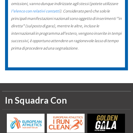
omissioni, vanno dunque indirizzate agli stessi (potete utilizzare
l'elenco con relativi contatti
). Considerato però che solo le
principali manifestazioni nazionali sono oggetto di inserimenti "in
diretta" (sul posto di gara), mentre le altre, incluse le
internazionali in programma all'estero, vengono inserite in tempi
successivi, è opportuno attendere un ragionevole lasso di tempo
prima di procedere ad una segnalazione.
In Squadra Con