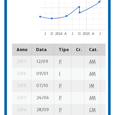
J
O
2014
A
J
O
2015
A
J
O
20
Anno
Data
Tipo
Cr.
Cat.
Piaz
2015
12/09
P
AM
7 su-
2016
09/01
I
AM
5 su-
2018
07/10
P
JM
15 su
2015
24/06
P
AM
5 su-
2014
28/09
P
CM
11 su-