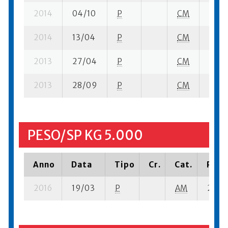
2014
04/10
P
CM
2 se-
2014
13/04
P
CM
16 su
2013
27/04
P
CM
8 su-
2013
28/09
P
CM
3 su-
PESO/SP KG 5.000
Anno
Data
Tipo
Cr.
Cat.
Piazz
2016
19/03
P
AM
2 se- 