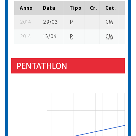
Anno
Data
Tipo
Cr.
Cat.
Piaz
2014
29/03
P
CM
8 su-
2014
13/04
P
CM
13 se
PENTATHLON