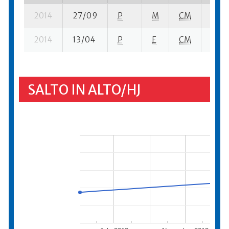
2014
27/09
P
M
CM
2 se-
2014
13/04
P
E
CM
5 se-
SALTO IN ALTO/HJ