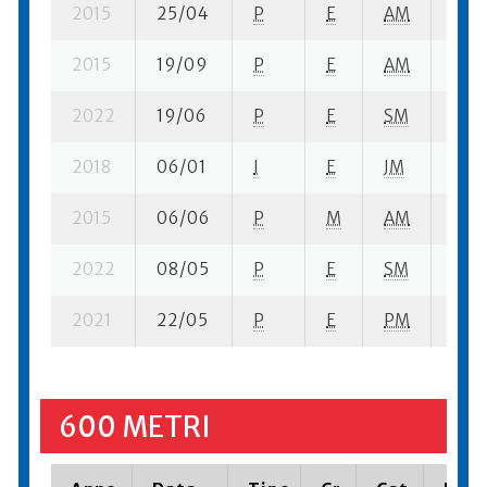
2015
25/04
P
E
AM
3 se
2015
19/09
P
E
AM
4 se
2022
19/06
P
E
SM
3 se
2018
06/01
I
E
JM
3 se
2015
06/06
P
M
AM
2 se
2022
08/05
P
E
SM
3 se
2021
22/05
P
E
PM
3 se
600 METRI