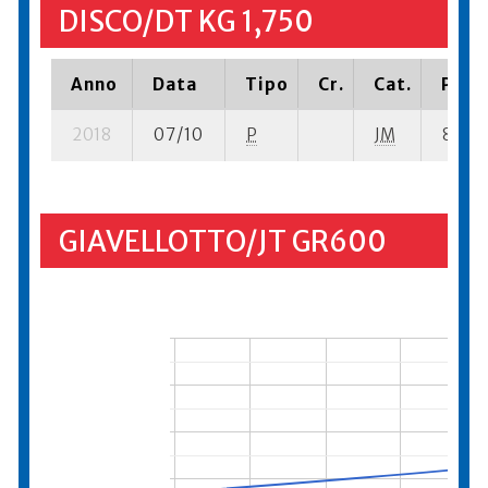
DISCO/DT KG 1,750
Anno
Data
Tipo
Cr.
Cat.
Piazz
2018
07/10
P
JM
8 su- 
GIAVELLOTTO/JT GR600