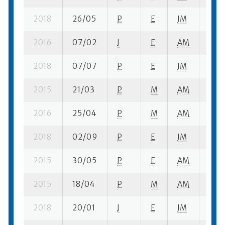
2018
26/05
P
E
JM
3 se
2016
07/02
I
E
AM
2 se
2018
07/07
P
E
JM
3 se
2015
21/03
P
M
AM
2 se
2016
25/04
P
M
AM
2 se
2018
02/09
P
E
JM
2 se
2015
30/05
P
E
AM
3 se
2015
18/04
P
M
AM
1 se
2018
20/01
I
E
JM
6 se