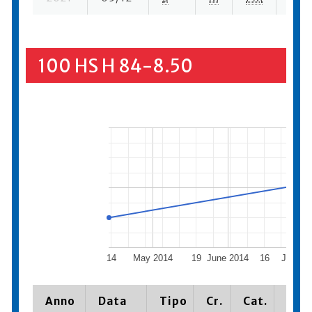
100 HS H 84-8.50
14
May 2014
19
June 2014
16
July 20
Anno
Data
Tipo
Cr.
Cat.
Piaz