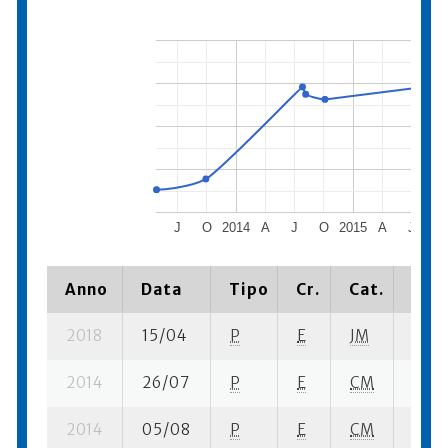
J
O
2014
A
J
O
2015
A
J
O
Anno
Data
Tipo
Cr.
Cat.
Piaz
2018
15/04
P
E
JM
1 se-
2014
26/07
P
E
CM
3 se-
2014
05/08
P
E
CM
1 se-