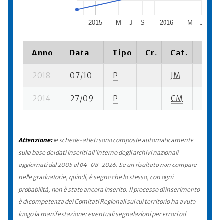
2015
M
J
S
2016
M
J
S
Anno
Data
Tipo
Cr.
Cat.
Piaz
2018
07/10
P
JM
5 se-
2014
27/09
P
CM
13 se
Attenzione:
le schede-atleti sono composte automaticamente
sulla base dei dati inseriti all'interno degli archivi nazionali
aggiornati dal 2005 al 04-08-2026. Se un risultato non compare
nelle graduatorie, quindi, è segno che lo stesso, con ogni
probabilità, non è stato ancora inserito. Il processo di inserimento
è di competenza dei Comitati Regionali sul cui territorio ha avuto
luogo la manifestazione: eventuali segnalazioni per errori od