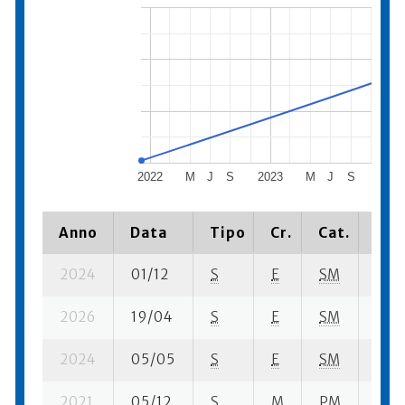
2022
M
J
S
2023
M
J
S
2024
Anno
Data
Tipo
Cr.
Cat.
Pia
2024
01/12
S
E
SM
18 su
2026
19/04
S
E
SM
14 su
2024
05/05
S
E
SM
17 su
2021
05/12
S
M
PM
47 s