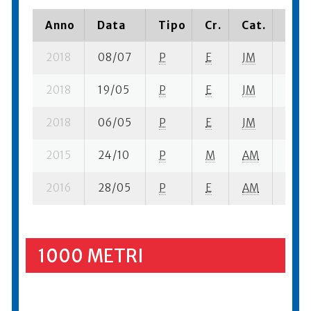
Anno
Data
Tipo
Cr.
Cat.
Piaz
2018
08/07
P
E
JM
2 se-
2018
19/05
P
E
JM
4 se-
2018
06/05
P
E
JM
3 se-
2015
24/10
P
M
AM
3 se-
2016
28/05
P
E
AM
5 se-
1000 METRI