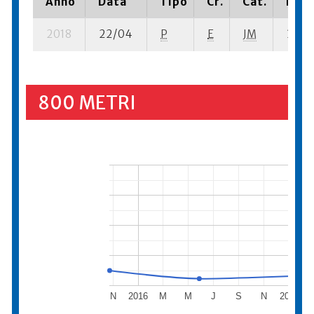
Anno
Data
Tipo
Cr.
Cat.
Piaz
2018
22/04
P
E
JM
3 su- 
800 METRI
N
2016
M
M
J
S
N
2017