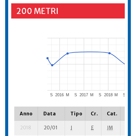
200 METRI
S
2016
M
S
2017
M
S
2018
M
S
201
Anno
Data
Tipo
Cr.
Cat.
Pia
2018
20/01
I
E
JM
2 se