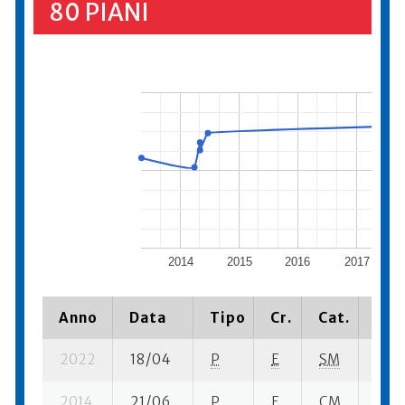
80 PIANI
2014
2015
2016
2017
Anno
Data
Tipo
Cr.
Cat.
Pia
2022
18/04
P
E
SM
3 se
2014
21/06
P
E
CM
4 se