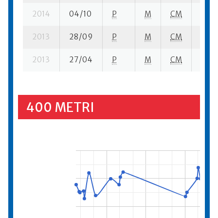
2014
04/10
P
M
CM
2 se-
2013
28/09
P
M
CM
3 su-
2013
27/04
P
M
CM
5 se-
400 METRI