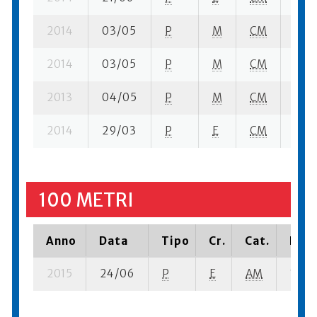
2014
03/05
P
M
CM
3 fi-
2014
03/05
P
M
CM
1 ba-
2013
04/05
P
M
CM
1 se
2014
29/03
P
E
CM
5 se
100 METRI
Anno
Data
Tipo
Cr.
Cat.
Piaz
2015
24/06
P
E
AM
1 se-