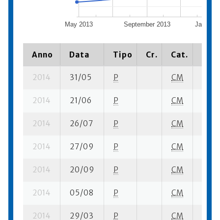
May 2013
September 2013
January
Anno
Data
Tipo
Cr.
Cat.
Piaz
2014
31/05
P
CM
1 su- 
2014
21/06
P
CM
7 su-
2014
26/07
P
CM
10 su
2014
27/09
P
CM
10 su
2014
20/09
P
CM
14 su
2014
05/08
P
CM
7 su-
2014
29/03
P
CM
8 su-