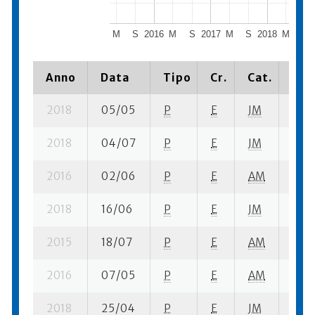
M
S
2016
M
S
2017
M
S
2018
M
S
Anno
Data
Tipo
Cr.
Cat.
Pia
2018
05/05
P
E
JM
1 se
2018
04/07
P
E
JM
5 su-
2016
02/06
P
E
AM
4 se
2018
16/06
P
E
JM
2 se
2015
18/07
P
E
AM
5 se
2016
07/05
P
E
AM
6 se
2018
25/04
P
E
JM
2 se