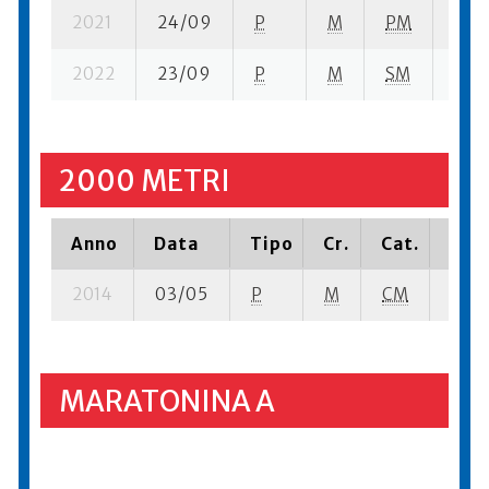
2021
24/09
P
M
PM
2 se
2022
23/09
P
M
SM
8 su-
2000 METRI
Anno
Data
Tipo
Cr.
Cat.
Piaz
2014
03/05
P
M
CM
1 su-
MARATONINA A