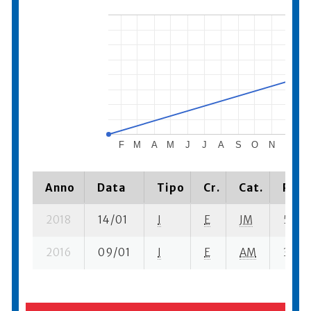
F
M
A
M
J
J
A
S
O
N
D
201
Anno
Data
Tipo
Cr.
Cat.
Piaz
2018
14/01
I
E
JM
5 ba-
2016
09/01
I
E
AM
3 ba-