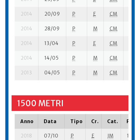
2014
20/09
P
E
CM
12 se
2014
28/09
P
M
CM
2 se-
2014
13/04
P
E
CM
2 se-
2014
14/05
P
M
CM
2 su-
2013
04/05
P
M
CM
3 su-
1500 METRI
Anno
Data
Tipo
Cr.
Cat.
Piazz
2018
07/10
P
E
JM
1 se- 1