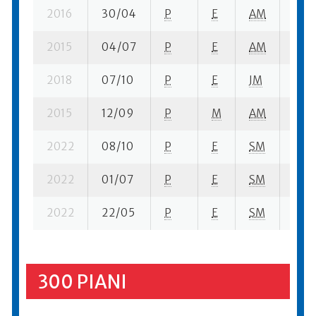
2016
30/04
P
E
AM
2 se
2015
04/07
P
E
AM
2 se
2018
07/10
P
E
JM
2 se
2015
12/09
P
M
AM
4 se
2022
08/10
P
E
SM
2 se
2022
01/07
P
E
SM
3 se
2022
22/05
P
E
SM
5 se
300 PIANI