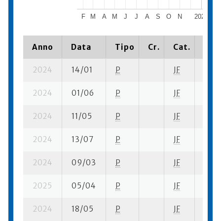
F
M
A
M
J
J
A
S
O
N
2024
Anno
Data
Tipo
Cr.
Cat.
Piaz
2024
14/01
P
JF
2 su-
2024
01/06
P
JF
4 su-
2024
11/05
P
JF
8 su-
2024
13/07
P
JF
5 su-
2024
09/03
P
JF
3 su-
2025
05/04
P
JF
1 su-
2024
18/05
P
JF
5 su-