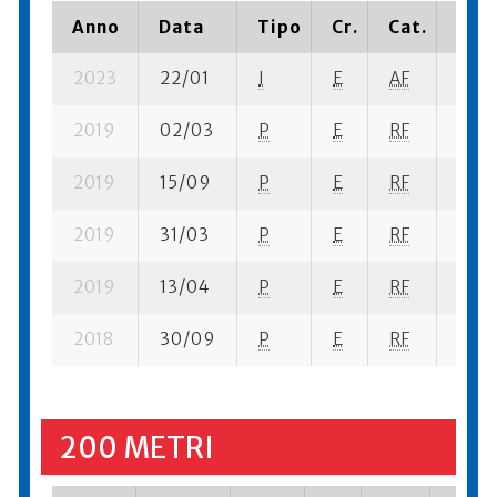
Anno
Data
Tipo
Cr.
Cat.
Piaz
2023
22/01
I
E
AF
3 ba
2019
02/03
P
E
RF
5 se-
2019
15/09
P
E
RF
2 se-
2019
31/03
P
E
RF
3 se-
2019
13/04
P
E
RF
2 se-
2018
30/09
P
E
RF
4 se-
200 METRI