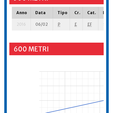
Anno
Data
Tipo
Cr.
Cat.
Piaz
2016
06/02
P
E
EF
5 se- 
600 METRI