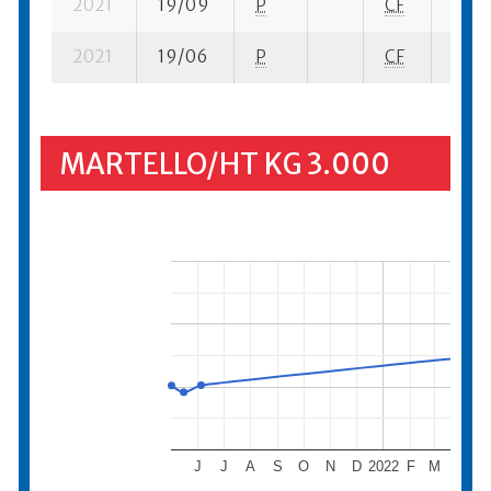
2021
19/09
P
CF
5 su-
2021
19/06
P
CF
3 su-
MARTELLO/HT KG 3.000
J
J
A
S
O
N
D
2022
F
M
A