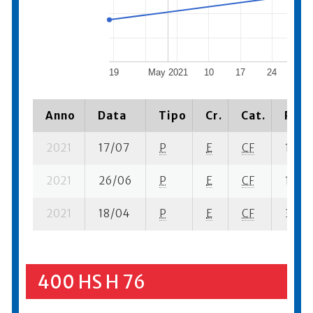
19
May 2021
10
17
24
June 
Anno
Data
Tipo
Cr.
Cat.
Piaz
2021
17/07
P
E
CF
1 se- 
2021
26/06
P
E
CF
1 se- 
2021
18/04
P
E
CF
3 se-
400 HS H 76