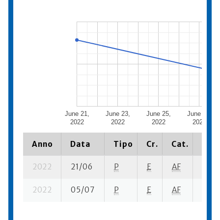
June 21,
June 23,
June 25,
June 27,
2022
2022
2022
2022
Anno
Data
Tipo
Cr.
Cat.
Piaz
2022
21/06
P
E
AF
1 se-
2022
05/07
P
E
AF
2 su-