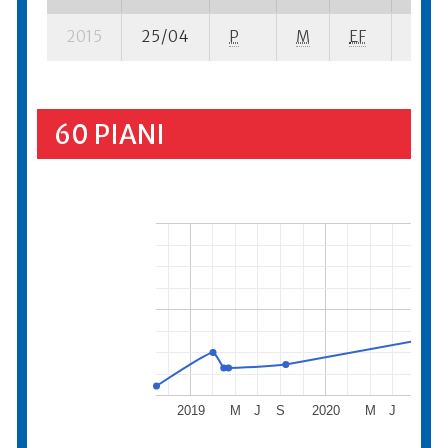
2015
25/04
P
M
EF
2 se-
60 PIANI
2019
M
J
S
2020
M
J
S