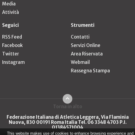
Media
Attività
Seguici
Strumenti
RSS Feed
Contatti
Facebook
Servizi Online
Twitter
Area Riservata
Instagram
Webmail
Rassegna Stampa
Torna in alto
Federazione Italiana di Atletica Leggera, Via Flaminia
Nuova, 830 00191 Roma Italia Tel. 06 3348 4703 P.I.
01384571004
FIDAL Copyright © 2026
Privacy policy
Cookie policy
This website makes use of cookies to enhance browsing experience and