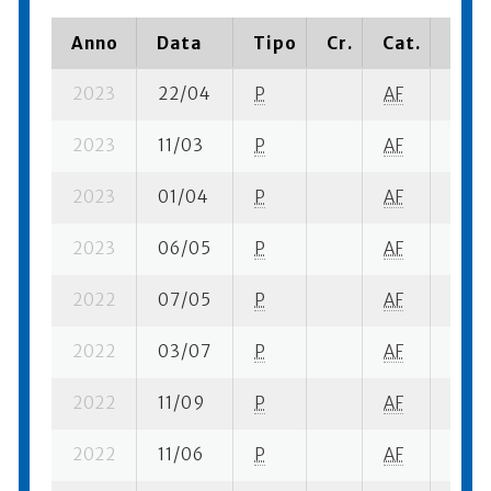
Anno
Data
Tipo
Cr.
Cat.
Piaz
2023
22/04
P
AF
5 su-
2023
11/03
P
AF
4 su-
2023
01/04
P
AF
3 su-
2023
06/05
P
AF
7 su-
2022
07/05
P
AF
5 su-
2022
03/07
P
AF
2 su-
2022
11/09
P
AF
1 su- 
2022
11/06
P
AF
3 su-