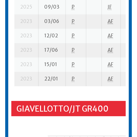
2025
09/03
P
JF
4 su-
2023
03/06
P
AF
5 su-
2023
12/02
P
AF
2 se
2023
17/06
P
AF
2 su-
2023
15/01
P
AF
1 su-
2023
22/01
P
AF
11 se
GIAVELLOTTO/JT GR400