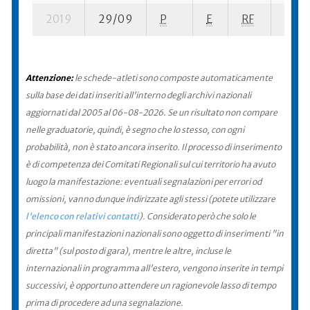
2019
29/09
P
E
RF
13 su
Attenzione:
le schede-atleti sono composte automaticamente
sulla base dei dati inseriti all'interno degli archivi nazionali
aggiornati dal 2005 al 06-08-2026. Se un risultato non compare
nelle graduatorie, quindi, è segno che lo stesso, con ogni
probabilità, non è stato ancora inserito. Il processo di inserimento
è di competenza dei Comitati Regionali sul cui territorio ha avuto
luogo la manifestazione: eventuali segnalazioni per errori od
omissioni, vanno dunque indirizzate agli stessi (potete utilizzare
l'elenco con relativi contatti
). Considerato però che solo le
principali manifestazioni nazionali sono oggetto di inserimenti "in
diretta" (sul posto di gara), mentre le altre, incluse le
internazionali in programma all'estero, vengono inserite in tempi
successivi, è opportuno attendere un ragionevole lasso di tempo
prima di procedere ad una segnalazione.