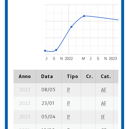
J
S
N
2022
M
J
S
N
2023
M
Anno
Data
Tipo
Cr.
Cat.
Piaz
2022
08/05
P
AF
5 su-
2022
23/01
P
AF
4 su-
2025
05/04
P
JF
6 su-