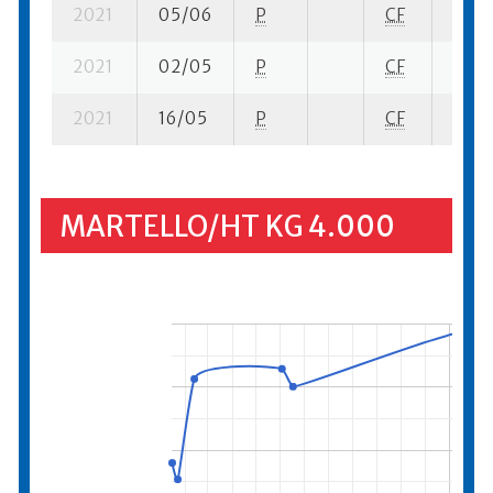
2021
05/06
P
CF
8 su-
2021
02/05
P
CF
3 su-
2021
16/05
P
CF
1 su- 
MARTELLO/HT KG 4.000