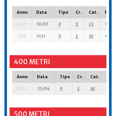
Anno
Data
Tipo
Cr.
Cat.
Piazz
2021
30/01
P
E
CF
1 se- 
2018
11/11
P
E
RF
4 se- 
400 METRI
Anno
Data
Tipo
Cr.
Cat.
Piaz
2023
25/04
P
E
AF
2 se-
500 METRI