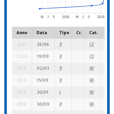
M
J
S
2018
M
J
S
2019
M
Anno
Data
Tipo
Cr.
Cat.
Piaz
2021
26/06
P
CF
4 se-
2020
19/09
P
CF
15 su
2019
02/03
P
RF
14 s
2019
15/09
P
RF
14 se
2019
20/01
I
RF
3 se
2018
30/09
P
RF
14 s