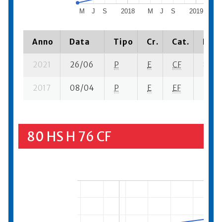
M
J
S
2018
M
J
S
2019
M
Anno
Data
Tipo
Cr.
Cat.
Piaz
2021
26/06
P
E
CF
8 se-
2017
08/04
P
E
EF
3 se-
80 HS H 76 CF