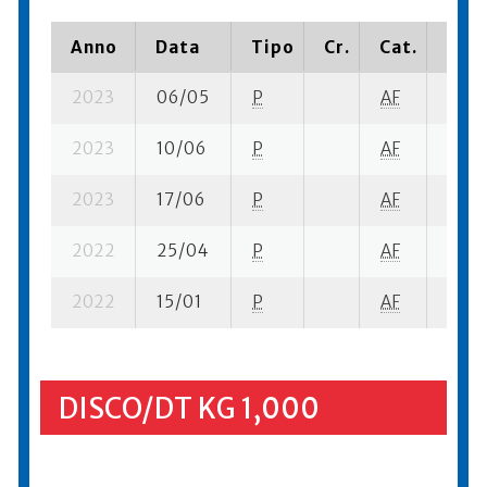
Anno
Data
Tipo
Cr.
Cat.
Piaz
2023
06/05
P
AF
3 su-
2023
10/06
P
AF
4 su-
2023
17/06
P
AF
5 su-
2022
25/04
P
AF
5 su-
2022
15/01
P
AF
2 su-
DISCO/DT KG 1,000