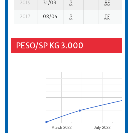
2019
31/03
P
RF
13 se
2017
08/04
P
EF
6 se
PESO/SP KG 3.000
March 2022
July 2022
N