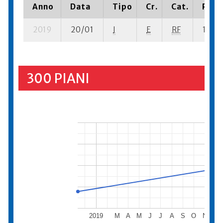
Anno
Data
Tipo
Cr.
Cat.
Piazz
2019
20/01
I
E
RF
1 se- 
300 PIANI
2019
M
A
M
J
J
A
S
O
N