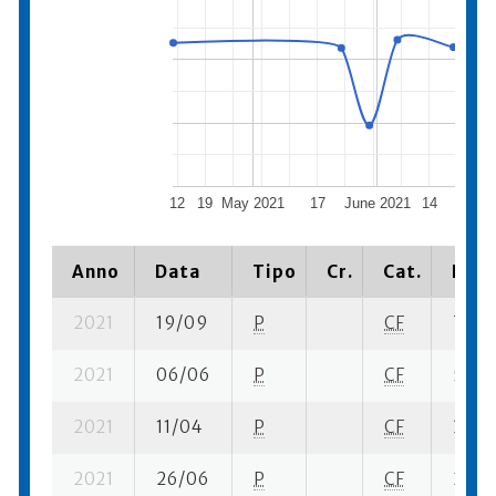
12
19
May 2021
17
June 2021
14
July
Anno
Data
Tipo
Cr.
Cat.
Piaz
2021
19/09
P
CF
7 su- 
2021
06/06
P
CF
5 su- 
2021
11/04
P
CF
3 su- 
2021
26/06
P
CF
2 se-