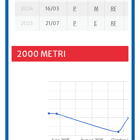
2024
16/03
P
M
RF
6 se
2023
21/07
P
E
RF
10 s
2000 METRI