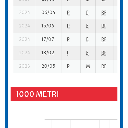
2024
06/04
P
E
RF
5 se
2024
15/06
P
E
RF
10 su
2024
17/07
P
E
RF
5 se
2024
18/02
I
E
RF
4 se
2023
20/05
P
M
RF
7 se
1000 METRI