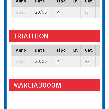
Anno
Data
Tipo
Cr.
Cat.
Piaz
2023
20/05
P
RF
42 su
TRIATHLON
Anno
Data
Tipo
Cr.
Cat.
Piaz
2023
20/05
P
RF
33 se
MARCIA 3000M