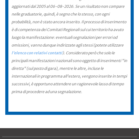
aggiornati dal 2005 al 06-08-2026. Se un risultato non compare
nelle graduatorie, quindi, è segno che lo stesso, con ogni
probabilità, non è stato ancora inserito. Il processo di inserimento
è di competenza dei Comitati Regionali sul cui territorio ha avuto
luogo la manifestazione: eventuali segnalazioni per errori od
omissioni, vanno dunque indirizzate agli stessi (potete utilizzare
l'elenco con relativi contatti
). Considerato però che solo le
principali manifestazioni nazionali sono oggetto di inserimenti "in
diretta" (sul posto di gara), mentre le altre, incluse le
internazionali in programma all'estero, vengono inserite in tempi
successivi, è opportuno attendere un ragionevole lasso di tempo
prima di procedere ad una segnalazione.