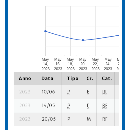
May
May
May
May
May
May
May
14,
16,
18,
20,
22,
24,
26,
2023
2023
2023
2023
2023
2023
2023
Anno
Data
Tipo
Cr.
Cat.
Piaz
2023
10/06
P
E
RF
5 se
2023
14/05
P
E
RF
2 se
2023
20/05
P
M
RF
3 se