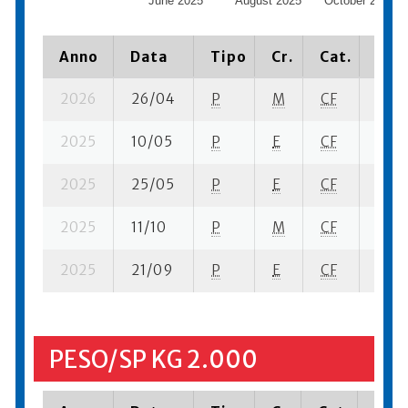
June 2025
August 2025
October 2025
Anno
Data
Tipo
Cr.
Cat.
Piaz
2026
26/04
P
M
CF
6 su-
2025
10/05
P
E
CF
14 su
2025
25/05
P
E
CF
13 se
2025
11/10
P
M
CF
3 su-
2025
21/09
P
E
CF
18 su
PESO/SP KG 2.000