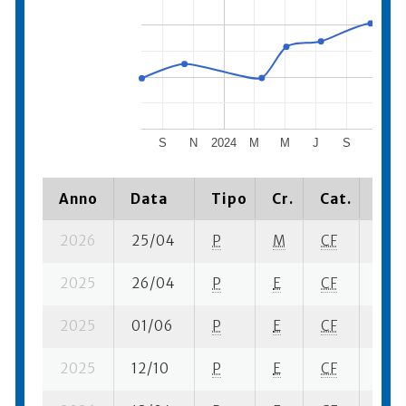
S
N
2024
M
M
J
S
N
2
Anno
Data
Tipo
Cr.
Cat.
Pia
2026
25/04
P
M
CF
6 su-
2025
26/04
P
E
CF
6 su-
2025
01/06
P
E
CF
13 su
2025
12/10
P
E
CF
3 su-