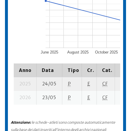
June 2025
August 2025
October 2025
De
Anno
Data
Tipo
Cr.
Cat.
Piaz
2025
24/05
P
E
CF
16 su
2026
23/05
P
E
CF
15 su
Attenzione:
le schede-atleti sono composte automaticamente
sulla base dei dati inseriti all'interno degli archivi nazionali