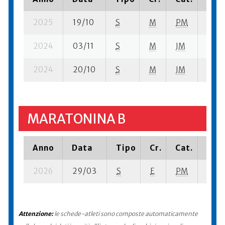
2025
19/10
S
M
PM
113 s
2024
03/11
S
M
JM
74 su
2024
20/10
S
M
JM
8 su-
MARATONINA B
Anno
Data
Tipo
Cr.
Cat.
Piaz
2026
29/03
S
E
PM
18 su
Attenzione:
le schede-atleti sono composte automaticamente