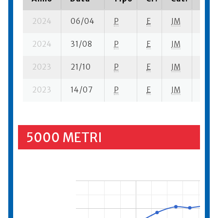
2024
06/04
P
E
JM
6 su-
2024
31/08
P
E
JM
1 su-
2023
21/10
P
E
JM
2 su-
2023
14/07
P
E
JM
4 se
5000 METRI