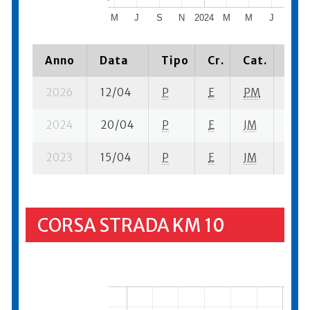
M
J
S
N
2024
M
M
J
S
Anno
Data
Tipo
Cr.
Cat.
Piaz
2026
12/04
P
E
PM
12 s
2024
20/04
P
E
JM
1 se-
2023
15/04
P
E
JM
6 se-
CORSA STRADA KM 10