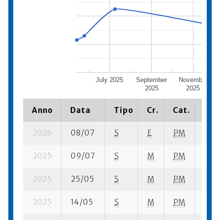
July 2025
September
November
2025
2025
Anno
Data
Tipo
Cr.
Cat.
Pia
2026
08/07
S
E
PM
3 su-
2025
09/07
S
M
PM
3 su-
2025
25/05
S
M
PM
13 su
2025
14/05
S
M
PM
7 su-