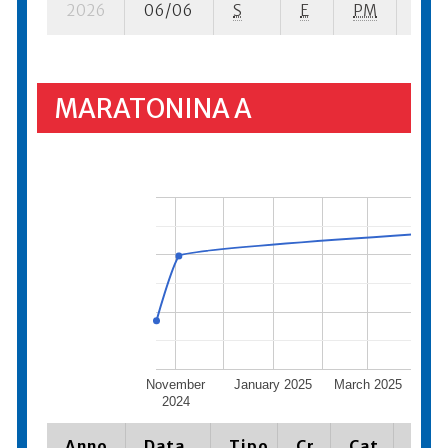
2026
06/06
S
E
PM
1 su-
MARATONINA A
November
January 2025
March 2025
M
2024
Anno
Data
Tipo
Cr.
Cat.
Piaz