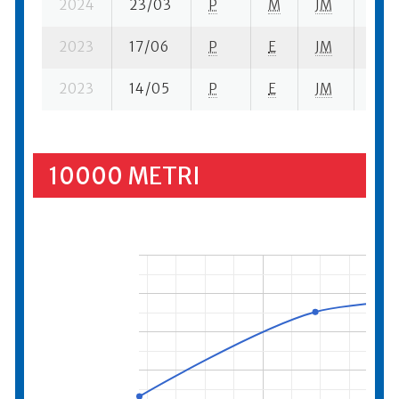
2024
23/03
P
M
JM
1 se
2023
17/06
P
E
JM
3 su
2023
14/05
P
E
JM
9 se
10000 METRI