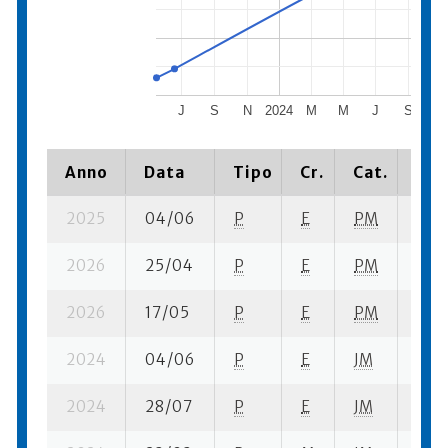
J
S
N
2024
M
M
J
S
N
Anno
Data
Tipo
Cr.
Cat.
Pia
2025
04/06
P
E
PM
5 se
2026
25/04
P
E
PM
1 su-
2026
17/05
P
E
PM
17 s
2024
04/06
P
E
JM
10 s
2024
28/07
P
E
JM
7 se