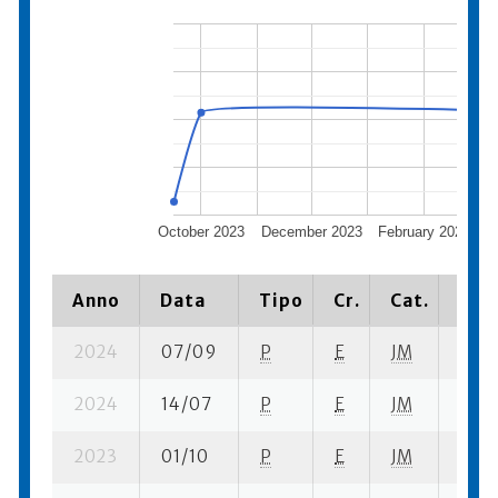
October 2023
December 2023
February 2024
Anno
Data
Tipo
Cr.
Cat.
Piaz
2024
07/09
P
E
JM
8 se
2024
14/07
P
E
JM
4 se-
2023
01/10
P
E
JM
8 su-