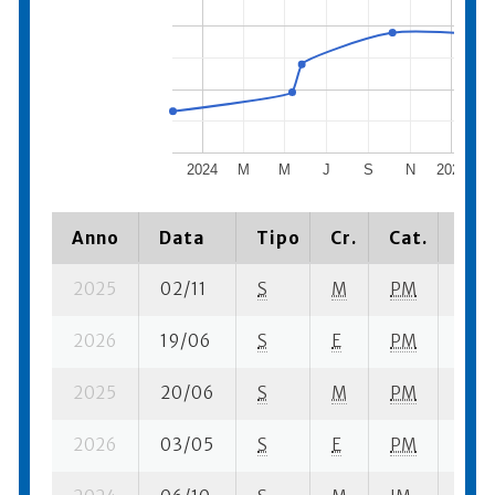
2024
M
M
J
S
N
2025
Anno
Data
Tipo
Cr.
Cat.
Pia
2025
02/11
S
M
PM
23 s
2026
19/06
S
E
PM
5 su-
2025
20/06
S
M
PM
10 su
2026
03/05
S
E
PM
7 su-