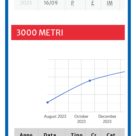
2023
16/09
P
E
JM
5 su-
3000 METRI
August 2023
October
December
Febru
2023
2023
202
Anno
Data
Tipo
Cr.
Cat.
Piaz