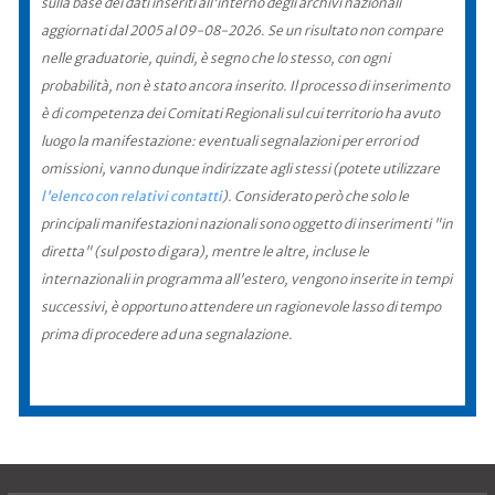
sulla base dei dati inseriti all'interno degli archivi nazionali
aggiornati dal 2005 al 09-08-2026. Se un risultato non compare
nelle graduatorie, quindi, è segno che lo stesso, con ogni
probabilità, non è stato ancora inserito. Il processo di inserimento
è di competenza dei Comitati Regionali sul cui territorio ha avuto
luogo la manifestazione: eventuali segnalazioni per errori od
omissioni, vanno dunque indirizzate agli stessi (potete utilizzare
l'elenco con relativi contatti
). Considerato però che solo le
principali manifestazioni nazionali sono oggetto di inserimenti "in
diretta" (sul posto di gara), mentre le altre, incluse le
internazionali in programma all'estero, vengono inserite in tempi
successivi, è opportuno attendere un ragionevole lasso di tempo
prima di procedere ad una segnalazione.