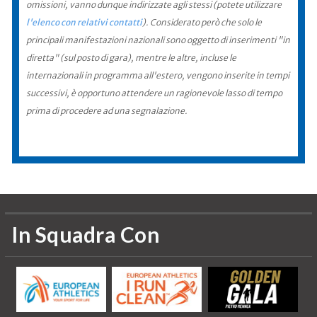
omissioni, vanno dunque indirizzate agli stessi (potete utilizzare
l'elenco con relativi contatti
). Considerato però che solo le
principali manifestazioni nazionali sono oggetto di inserimenti "in
diretta" (sul posto di gara), mentre le altre, incluse le
internazionali in programma all'estero, vengono inserite in tempi
successivi, è opportuno attendere un ragionevole lasso di tempo
prima di procedere ad una segnalazione.
In Squadra Con