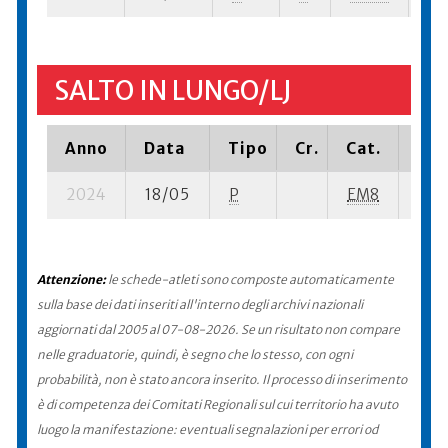
SALTO IN LUNGO/LJ
Anno
Data
Tipo
Cr.
Cat.
Pia
2024
18/05
P
EM8
8 su
Attenzione:
le schede-atleti sono composte automaticamente
sulla base dei dati inseriti all'interno degli archivi nazionali
aggiornati dal 2005 al 07-08-2026. Se un risultato non compare
nelle graduatorie, quindi, è segno che lo stesso, con ogni
probabilità, non è stato ancora inserito. Il processo di inserimento
è di competenza dei Comitati Regionali sul cui territorio ha avuto
luogo la manifestazione: eventuali segnalazioni per errori od