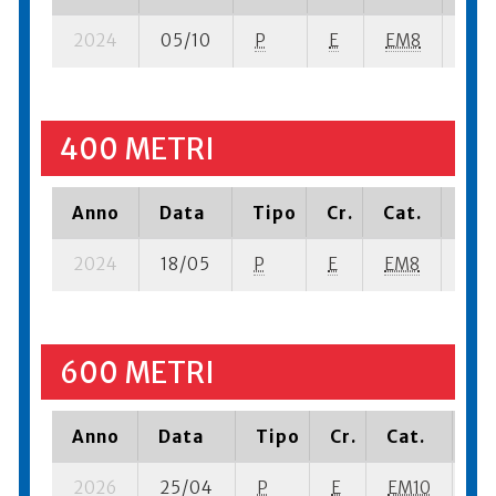
2024
05/10
P
E
EM8
5 se
400 METRI
Anno
Data
Tipo
Cr.
Cat.
Pia
2024
18/05
P
E
EM8
2 se
600 METRI
Anno
Data
Tipo
Cr.
Cat.
Pi
2026
25/04
P
E
EM10
4 s