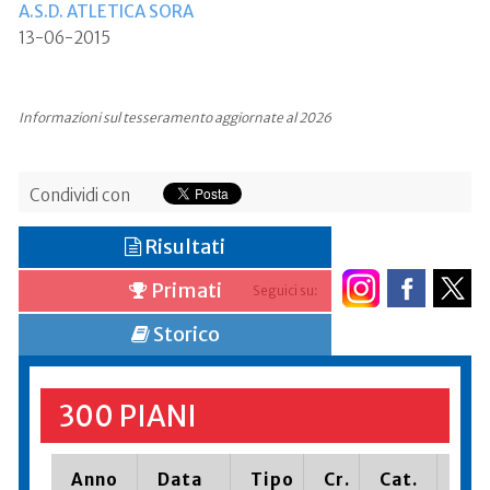
A.S.D. ATLETICA SORA
13-06-2015
Informazioni sul tesseramento aggiornate al 2026
Condividi con
Risultati
Primati
Seguici su:
Storico
300 PIANI
Anno
Data
Tipo
Cr.
Cat.
Pia