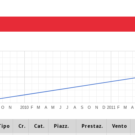
O
N
2010
F
M
A
M
J
J
A
S
O
N
D
2011
F
M
A
Tipo
Cr.
Cat.
Piazz.
Prestaz.
Vento