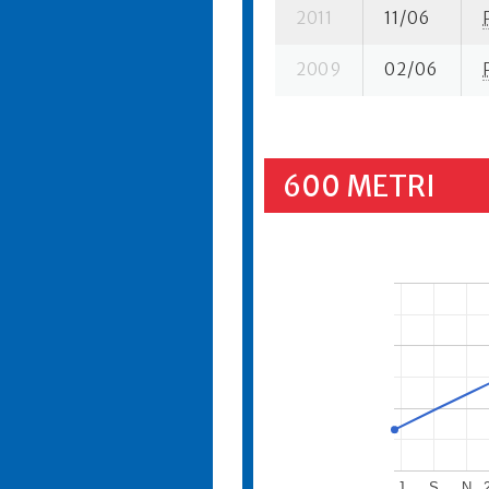
2011
11/06
2009
02/06
600 METRI
J
S
N