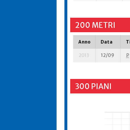
200 METRI
Anno
Data
T
2013
12/09
P
300 PIANI