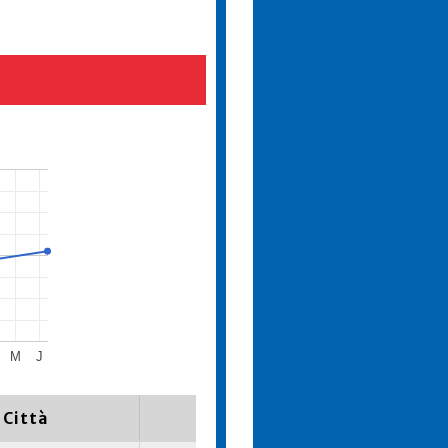
M
J
Città