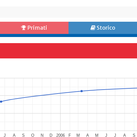
Primati
Storico
J
A
S
O
N
D
2006
F
M
A
M
J
J
A
S