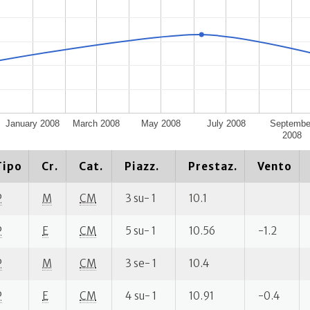
January 2008
March 2008
May 2008
July 2008
Septembe
2008
Tipo
Cr.
Cat.
Piazz.
Prestaz.
Vento
P
M
CM
3 su- 1
10.1
P
E
CM
5 su- 1
10.56
-1.2
P
M
CM
3 se- 1
10.4
P
E
CM
4 su- 1
10.91
-0.4