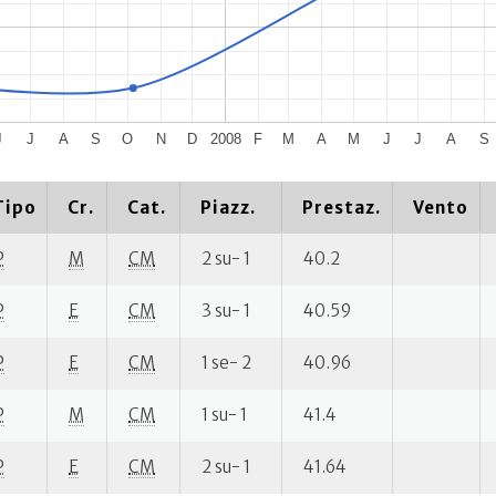
J
J
A
S
O
N
D
2008
F
M
A
M
J
J
A
S
Tipo
Cr.
Cat.
Piazz.
Prestaz.
Vento
P
M
CM
2 su- 1
40.2
P
E
CM
3 su- 1
40.59
P
E
CM
1 se- 2
40.96
P
M
CM
1 su- 1
41.4
P
E
CM
2 su- 1
41.64