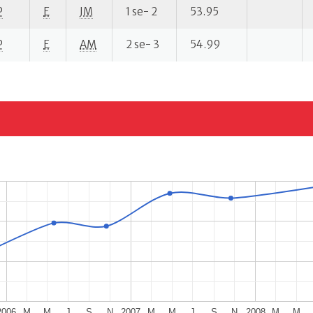
P
E
JM
1 se- 2
53.95
P
E
AM
2 se- 3
54.99
2006
M
M
J
S
N
2007
M
M
J
S
N
2008
M
M