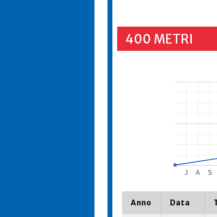
400 METRI
J
A
S
Anno
Data