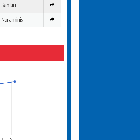
Sanluri
Nuraminis
J
S