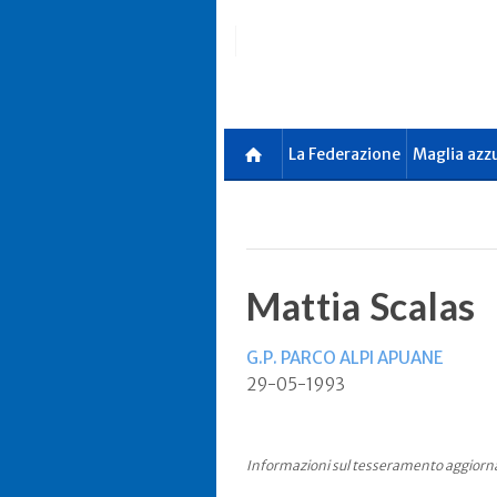
Skip
to
main
content
La Federazione
Maglia azz
Mattia Scalas
G.P. PARCO ALPI APUANE
29-05-1993
Informazioni sul tesseramento aggiorn