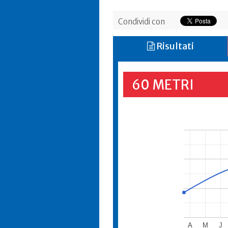
Condividi con
Risultati
60 METRI
A
M
J