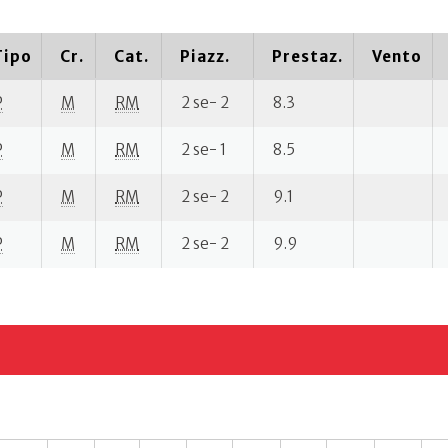
Tipo
Cr.
Cat.
Piazz.
Prestaz.
Vento
P
M
RM
2 se- 2
8.3
P
M
RM
2 se- 1
8.5
P
M
RM
2 se- 2
9.1
P
M
RM
2 se- 2
9.9