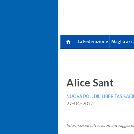
Skip
to
main
content
La Federazione
Maglia azz
Alice Sant
NUOVA POL. DIL.LIBERTAS SACI
27-04-2012
Informazioni sul tesseramento aggiorn