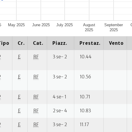
5
May 2025
June 2025
July 2025
August
September
2025
2025
Tipo
Cr.
Cat.
Piazz.
Prestaz.
Vento
P
E
RF
3 se- 2
10.44
P
E
RF
3 se- 2
10.56
P
E
RF
4 se- 1
10.71
E
RF
2 se- 4
10.83
P
E
RF
3 se- 2
11.17