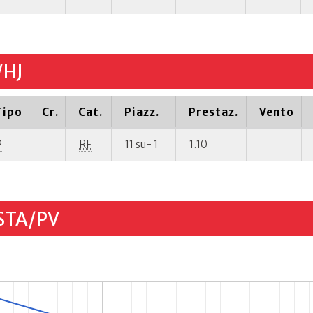
/HJ
Tipo
Cr.
Cat.
Piazz.
Prestaz.
Vento
P
RF
11 su- 1
1.10
STA/PV