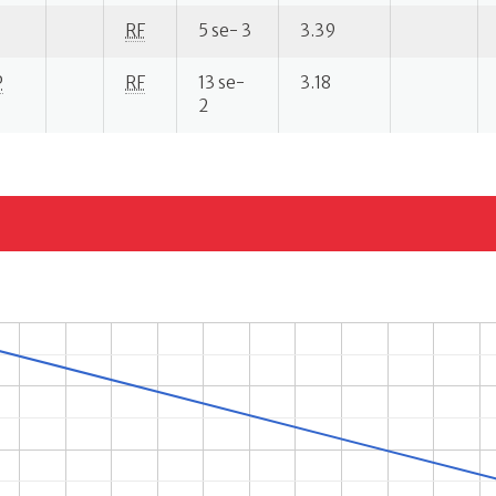
RF
5 se- 3
3.39
P
RF
13 se-
3.18
2