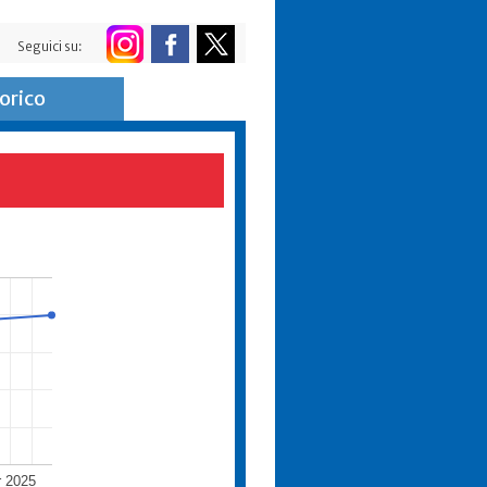
Seguici su:
orico
r 2025