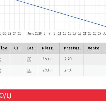
8
20
22
24
26
June 2026
5
7
9
11
13
15
17
19
21
23
25
27
J
Tipo
Cr.
Cat.
Piazz.
Prestaz.
Vento
P
CF
3 su- 1
2.20
P
CF
2 su- 1
2.10
O/LJ