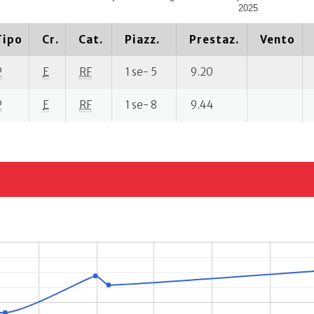
2025
Tipo
Cr.
Cat.
Piazz.
Prestaz.
Vento
P
E
RF
1 se- 5
9.20
P
E
RF
1 se- 8
9.44