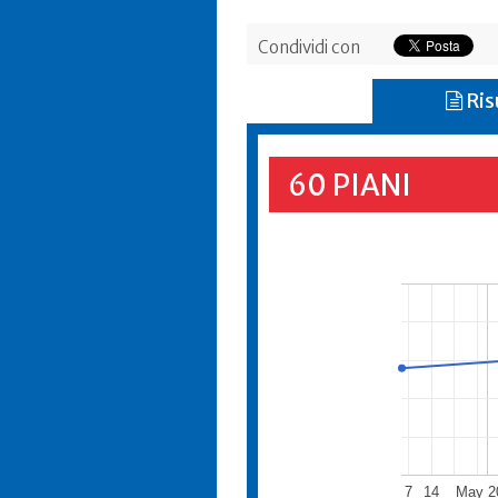
Condividi con
Ris
60 PIANI
7
14
May 2