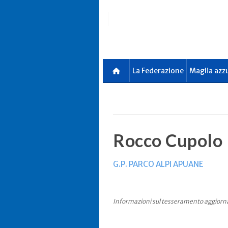
Skip
to
main
content
La Federazione
Maglia azz
Rocco Cupolo
G.P. PARCO ALPI APUANE
Informazioni sul tesseramento aggiorn