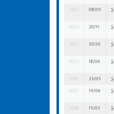
2022
08/05
S
2022
20/11
S
2022
30/10
S
2022
18/06
S
2021
23/05
S
2021
19/06
S
2026
15/03
S