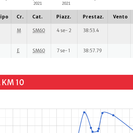
2021
2021
ipo
Cr.
Cat.
Piazz.
Prestaz.
Vento
M
SM60
4 se- 2
38:53.4
E
SM60
7 se- 1
38:57.79
 KM 10