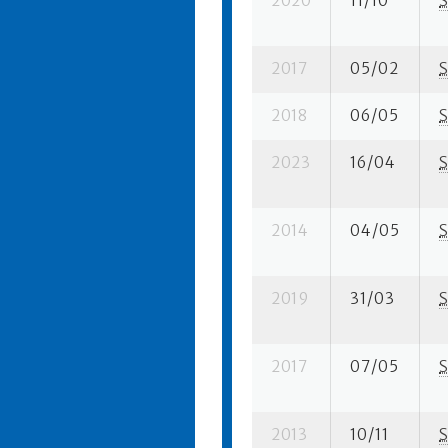
2020
11/10
S
2017
05/02
S
2018
06/05
S
2023
16/04
S
2014
04/05
S
2019
31/03
S
2017
07/05
S
2013
10/11
S