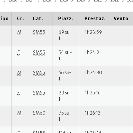
5
J
2016
J
2017
J
2018
J
2019
J
2020
J
2021
J
2022
J
20
ipo
Cr.
Cat.
Piazz.
Prestaz.
Vento
M
SM55
69 su-
1h23:59
1
E
SM55
54 su-
1h24:21
1
M
SM55
66 su-
1h24:30
1
E
SM55
29 su-
1h25:16
1
M
SM60
75 su-
1h26:13
1