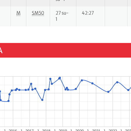
M
SM50
27 su-
42:27
1
A