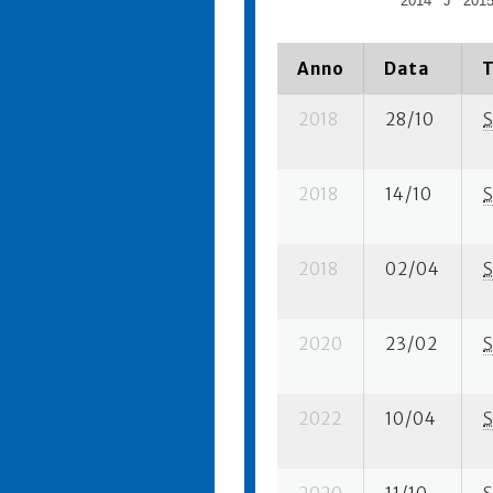
2014
J
201
Anno
Data
T
2018
28/10
S
2018
14/10
S
2018
02/04
S
2020
23/02
S
2022
10/04
S