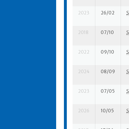
2023
26/02
S
2018
07/10
S
2022
09/10
S
2024
08/09
S
2023
07/05
S
2026
10/05
S