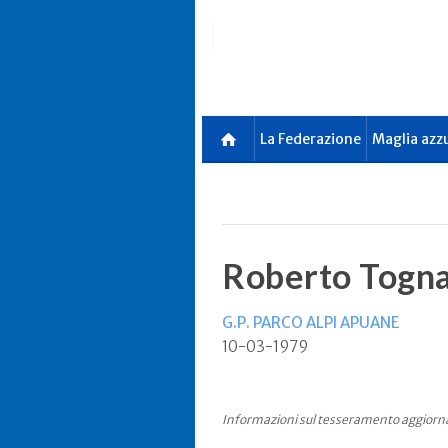
Skip
to
main
content
La Federazione
Maglia azz
Roberto Togna
G.P. PARCO ALPI APUANE
10-03-1979
Informazioni sul tesseramento aggiorn