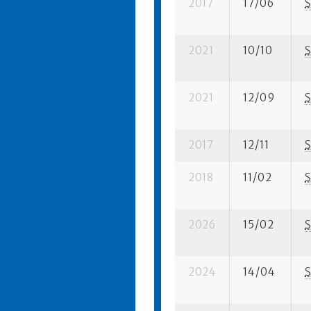
2017
17/06
S
2021
10/10
S
2021
12/09
S
2017
12/11
S
2018
11/02
S
2026
15/02
S
2024
14/04
S