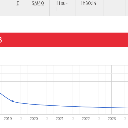
E
SM40
111 su-
1h30:14
1
B
2019
J
2020
J
2021
J
2022
J
2023
J