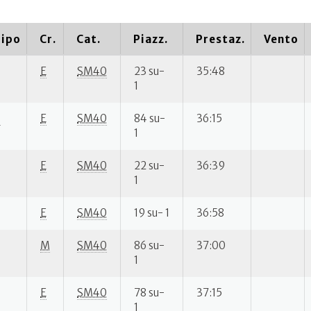
ipo
Cr.
Cat.
Piazz.
Prestaz.
Vento
E
SM40
23 su-
35:48
1
P
E
SM40
84 su-
36:15
1
E
SM40
22 su-
36:39
1
E
SM40
19 su- 1
36:58
M
SM40
86 su-
37:00
1
E
SM40
78 su-
37:15
1