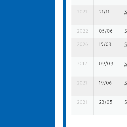
2021
21/11
S
2022
05/06
S
2026
15/03
S
2017
09/09
S
2021
19/06
S
2021
23/05
S