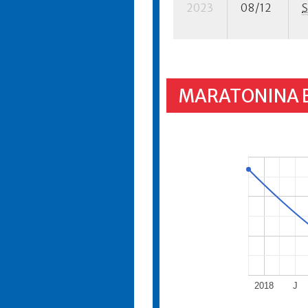
2023
08/12
S
MARATONINA 
2018
J