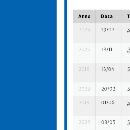
Anno
Data
T
2023
19/02
S
2023
19/11
2019
13/04
S
2022
20/02
S
2019
01/06
S
2022
08/05
S