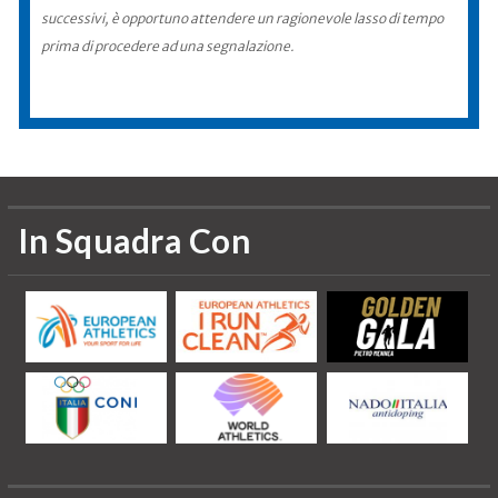
successivi, è opportuno attendere un ragionevole lasso di tempo
prima di procedere ad una segnalazione.
In Squadra Con