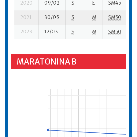
2020
09/02
S
E
SM45
4
2021
30/05
S
M
SM50
4
2023
12/03
S
M
SM50
5
MARATONINA B