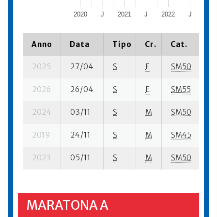
2020
J
2021
J
2022
J
202
Anno
Data
Tipo
Cr.
Cat.
P
2025
27/04
S
E
SM50
36
2026
26/04
S
E
SM55
57
2024
03/11
S
M
SM50
33
2019
24/11
S
M
SM45
63
2023
05/11
S
M
SM50
48
MARATONA A