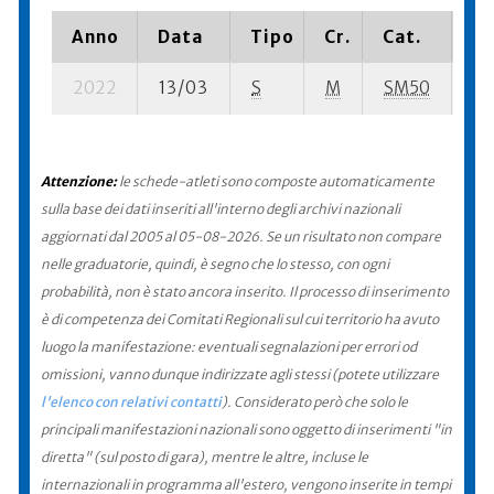
Anno
Data
Tipo
Cr.
Cat.
Pi
2022
13/03
S
M
SM50
20
Attenzione:
le schede-atleti sono composte automaticamente
sulla base dei dati inseriti all'interno degli archivi nazionali
aggiornati dal 2005 al 05-08-2026. Se un risultato non compare
nelle graduatorie, quindi, è segno che lo stesso, con ogni
probabilità, non è stato ancora inserito. Il processo di inserimento
è di competenza dei Comitati Regionali sul cui territorio ha avuto
luogo la manifestazione: eventuali segnalazioni per errori od
omissioni, vanno dunque indirizzate agli stessi (potete utilizzare
l'elenco con relativi contatti
). Considerato però che solo le
principali manifestazioni nazionali sono oggetto di inserimenti "in
diretta" (sul posto di gara), mentre le altre, incluse le
internazionali in programma all'estero, vengono inserite in tempi