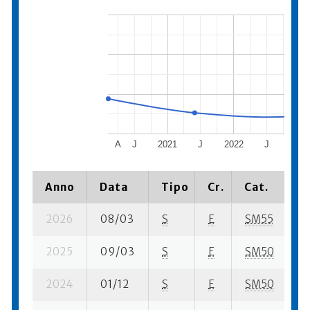
A
J
2021
J
2022
J
2023
Anno
Data
Tipo
Cr.
Cat.
P
2026
08/03
S
E
SM55
3
2025
09/03
S
E
SM50
3
2024
01/12
S
E
SM50
1