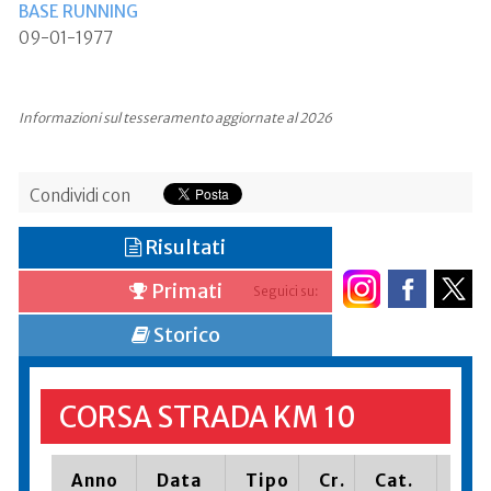
BASE RUNNING
09-01-1977
Informazioni sul tesseramento aggiornate al 2026
Condividi con
Risultati
Primati
Seguici su:
Storico
CORSA STRADA KM 10
Anno
Data
Tipo
Cr.
Cat.
Pia