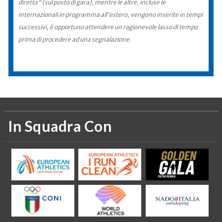
diretta" (sul posto di gara), mentre le altre, incluse le
internazionali in programma all'estero, vengono inserite in tempi
successivi, è opportuno attendere un ragionevole lasso di tempo
prima di procedere ad una segnalazione.
In Squadra Con