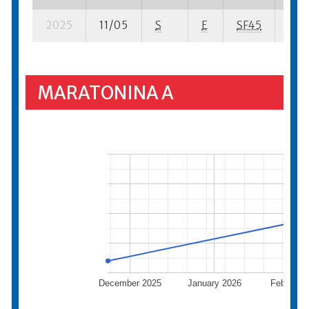
2025
11/05
S
E
SF45
1037
MARATONINA A
December 2025
January 2026
February