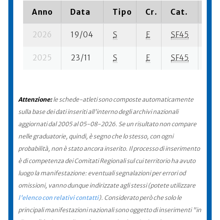
Anno
Data
Tipo
Cr.
Cat.
Pia
2026
19/04
S
E
SF45
109
2025
23/11
S
E
SF45
142
Attenzione:
le schede-atleti sono composte automaticamente
sulla base dei dati inseriti all'interno degli archivi nazionali
aggiornati dal 2005 al 05-08-2026. Se un risultato non compare
nelle graduatorie, quindi, è segno che lo stesso, con ogni
probabilità, non è stato ancora inserito. Il processo di inserimento
è di competenza dei Comitati Regionali sul cui territorio ha avuto
luogo la manifestazione: eventuali segnalazioni per errori od
omissioni, vanno dunque indirizzate agli stessi (potete utilizzare
l'elenco con relativi contatti
). Considerato però che solo le
principali manifestazioni nazionali sono oggetto di inserimenti "in