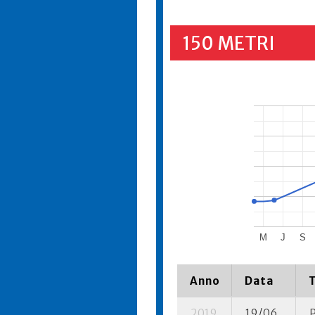
150 METRI
M
J
S
Anno
Data
2019
19/06