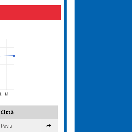
1
M
Città
Pavia