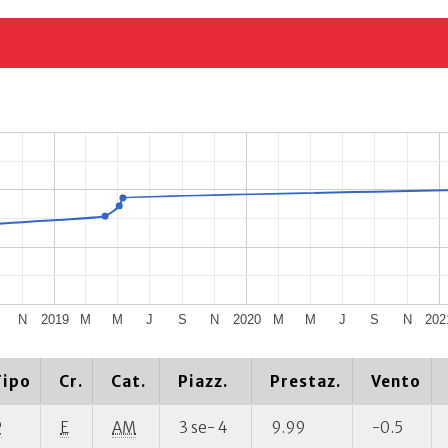
N
2019
M
M
J
S
N
2020
M
M
J
S
N
202
Tipo
Cr.
Cat.
Piazz.
Prestaz.
Vento
P
E
AM
3 se- 4
9.99
-0.5