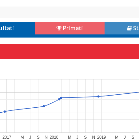
ultati
Primati
St
N
2017
M
J
S
N
2018
M
J
S
N
2019
M
J
S