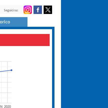
Seguici su:
orico
N
2020