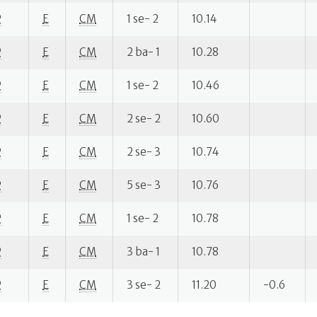
P
E
CM
1 se- 2
10.14
P
E
CM
2 ba- 1
10.28
P
E
CM
1 se- 2
10.46
P
E
CM
2 se- 2
10.60
P
E
CM
2 se- 3
10.74
P
E
CM
5 se- 3
10.76
P
E
CM
1 se- 2
10.78
P
E
CM
3 ba- 1
10.78
P
E
CM
3 se- 2
11.20
-0.6