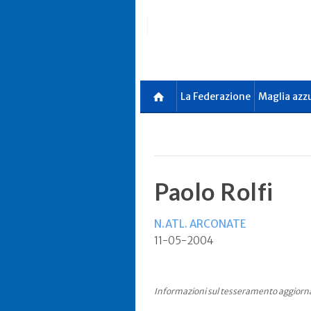
Skip
to
main
content
La Federazione
Maglia azz
Paolo Rolfi
N.ATL. ARCONATE
11-05-2004
Informazioni sul tesseramento aggiorna