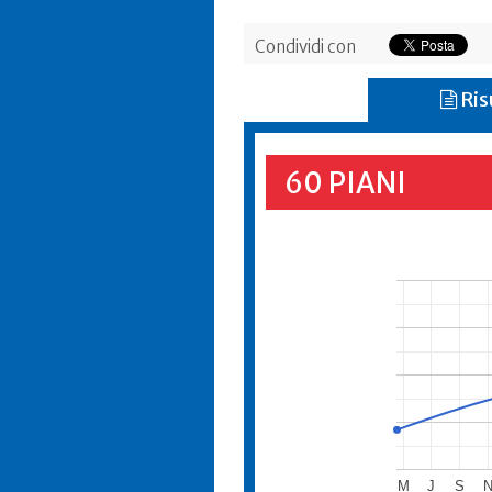
Condividi con
Ris
60 PIANI
M
J
S