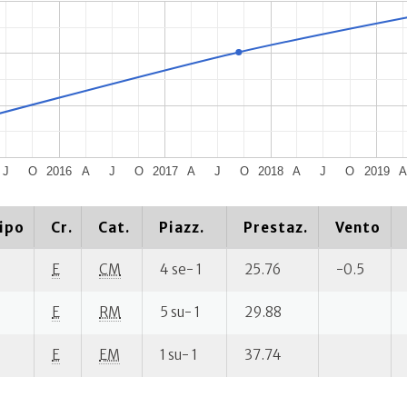
J
O
2016
A
J
O
2017
A
J
O
2018
A
J
O
2019
A
ipo
Cr.
Cat.
Piazz.
Prestaz.
Vento
E
CM
4 se- 1
25.76
-0.5
E
RM
5 su- 1
29.88
E
EM
1 su- 1
37.74