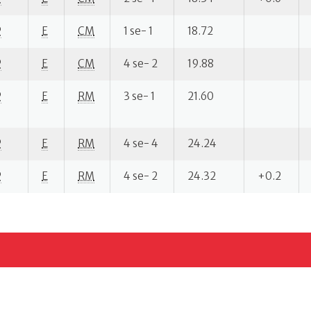
P
E
CM
1 se- 1
18.72
P
E
CM
4 se- 2
19.88
P
E
RM
3 se- 1
21.60
P
E
RM
4 se- 4
24.24
P
E
RM
4 se- 2
24.32
+0.2