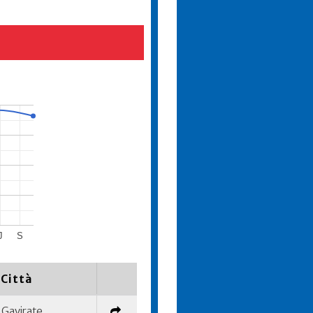
J
S
Città
Gavirate