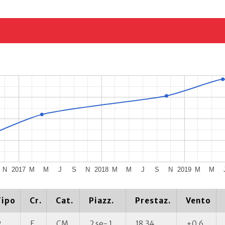
N
2017
M
M
J
S
N
2018
M
M
J
S
N
2019
M
M
Tipo
Cr.
Cat.
Piazz.
Prestaz.
Vento
P
E
CM
2 se- 1
18.34
+0.6