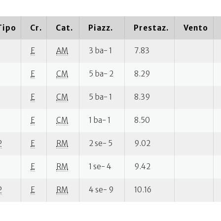
Tipo
Cr.
Cat.
Piazz.
Prestaz.
Vento
E
AM
3 ba- 1
7.83
E
CM
5 ba- 2
8.29
E
CM
5 ba- 1
8.39
E
CM
1 ba- 1
8.50
P
E
RM
2 se- 5
9.02
E
RM
1 se- 4
9.42
P
E
RM
4 se- 9
10.16