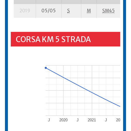
2019
05/05
S
M
SM45
12
CORSA KM 5 STRADA
J
2020
J
2021
J
2022