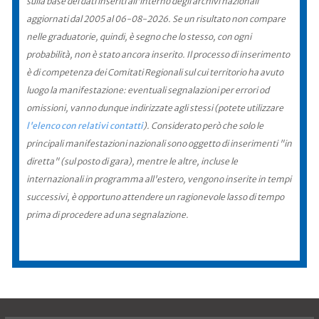
sulla base dei dati inseriti all'interno degli archivi nazionali
aggiornati dal 2005 al 06-08-2026. Se un risultato non compare
nelle graduatorie, quindi, è segno che lo stesso, con ogni
probabilità, non è stato ancora inserito. Il processo di inserimento
è di competenza dei Comitati Regionali sul cui territorio ha avuto
luogo la manifestazione: eventuali segnalazioni per errori od
omissioni, vanno dunque indirizzate agli stessi (potete utilizzare
l'elenco con relativi contatti
). Considerato però che solo le
principali manifestazioni nazionali sono oggetto di inserimenti "in
diretta" (sul posto di gara), mentre le altre, incluse le
internazionali in programma all'estero, vengono inserite in tempi
successivi, è opportuno attendere un ragionevole lasso di tempo
prima di procedere ad una segnalazione.