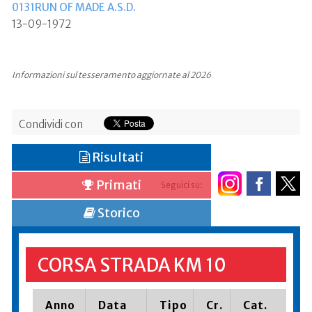
0131RUN OF MADE A.S.D.
13-09-1972
Informazioni sul tesseramento aggiornate al 2026
Condividi con
Risultati
Primati
Seguici su:
Storico
CORSA STRADA KM 10
Anno
Data
Tipo
Cr.
Cat.
Pi