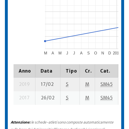
M
A
M
J
J
A
S
O
N
D
2018
F
Anno
Data
Tipo
Cr.
Cat.
Pi
2019
17/02
S
M
SM45
73
2017
26/02
S
M
SM45
10
Attenzione:
le schede-atleti sono composte automaticamente