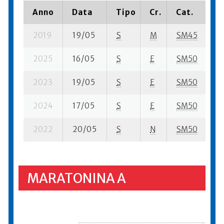
Anno
Data
Tipo
Cr.
Cat.
P
2019
19/05
S
M
SM45
4 
2025
16/05
S
E
SM50
78
2023
19/05
S
E
SM50
10
2024
17/05
S
E
SM50
66
2022
20/05
S
N
SM50
39
MARATONINA A