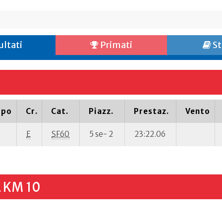
ultati
Primati
St
ipo
Cr.
Cat.
Piazz.
Prestaz.
Vento
E
SF60
5 se- 2
23:22.06
 KM 10