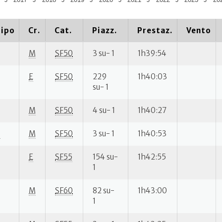
ipo
Cr.
Cat.
Piazz.
Prestaz.
Vento
M
SF50
3 su- 1
1h39:54
E
SF50
229
1h40:03
su- 1
M
SF50
4 su- 1
1h40:27
P
M
SF50
3 su- 1
1h40:53
E
SF55
154 su-
1h42:55
1
M
SF60
82 su-
1h43:00
1