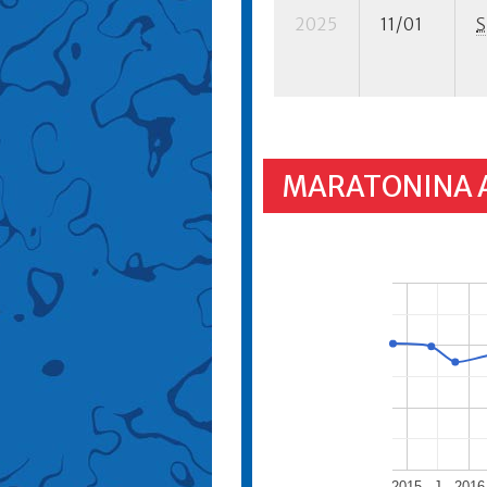
2025
11/01
S
MARATONINA 
2015
J
2016