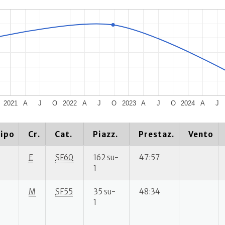
2021
A
J
O
2022
A
J
O
2023
A
J
O
2024
A
J
ipo
Cr.
Cat.
Piazz.
Prestaz.
Vento
E
SF60
162 su-
47:57
1
M
SF55
35 su-
48:34
1