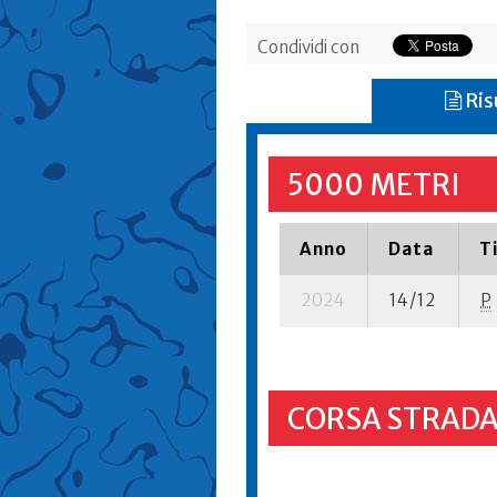
Condividi con
Ris
5000 METRI
Anno
Data
T
2024
14/12
P
CORSA STRADA