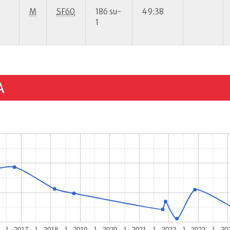
M
SF60
186 su-
49:38
1
A
J
2017
J
2018
J
2019
J
2020
J
2021
J
2022
J
2023
J
20