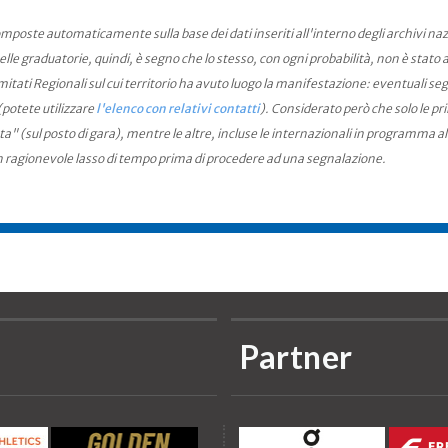
mposte automaticamente sulla base dei dati inseriti all'interno degli archivi na
le graduatorie, quindi, è segno che lo stesso, con ogni probabilità, non è stato an
ati Regionali sul cui territorio ha avuto luogo la manifestazione: eventuali seg
(potete utilizzare
l'elenco con relativi contatti
). Considerato però che solo le pr
ta" (sul posto di gara), mentre le altre, incluse le internazionali in programma a
n ragionevole lasso di tempo prima di procedere ad una segnalazione.
Partner