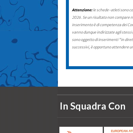
Attenzione:
le schede-atleti sono co
2026. Se un risultato non compare nel
inserimento è di competenza dei Comit
vanno dunque indirizzate agli stessi 
sono oggetto di inserimenti "in diret
successivi, è opportuno attendere u
In Squadra Con