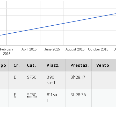
February
April 2015
June 2015
August 2015
October 2015
D
2015
ipo
Cr.
Cat.
Piazz.
Prestaz.
Vento
E
SF50
390
3h28:17
su- 1
E
SF50
811 su-
3h28:36
1