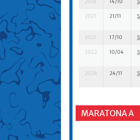
2018
14/10
S
2021
21/11
S
2021
17/10
S
2022
10/04
S
2024
24/11
S
MARATONA A