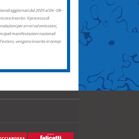
zionali aggiornati dal 2005 al 04-08-
cora inserito. Il processo di
nalazioni per errori od omissioni,
incipali manifestazioni nazionali
ll'estero, vengono inserite in tempi