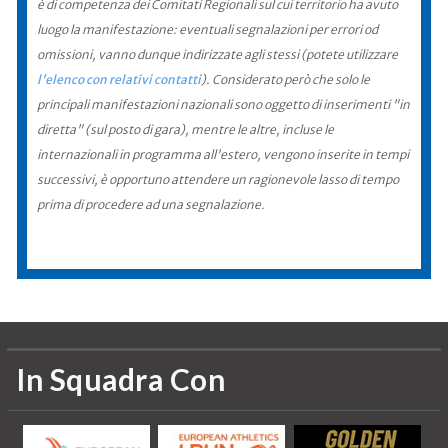
è di competenza dei Comitati Regionali sul cui territorio ha avuto
luogo la manifestazione: eventuali segnalazioni per errori od
omissioni, vanno dunque indirizzate agli stessi (potete utilizzare
l'elenco con relativi contatti
). Considerato però che solo le
principali manifestazioni nazionali sono oggetto di inserimenti "in
diretta" (sul posto di gara), mentre le altre, incluse le
internazionali in programma all'estero, vengono inserite in tempi
successivi, è opportuno attendere un ragionevole lasso di tempo
prima di procedere ad una segnalazione.
In Squadra Con