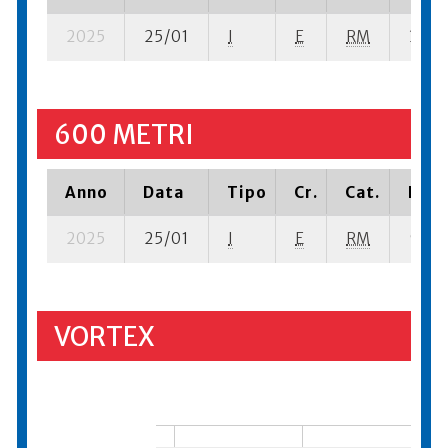
2025
25/01
I
E
RM
3 se-
600 METRI
Anno
Data
Tipo
Cr.
Cat.
Piaz
2025
25/01
I
E
RM
9 se-
VORTEX