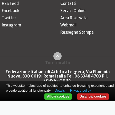
RSS Feed
Contatti
Facebook
Servizi Online
Twitter
Area Riservata
Instagram
Webmail
Rassegna Stampa
Torna in alto
Federazione Italiana di Atletica Leggera, Via Flaminia
Nuova, 830 00191 Roma Italia Tel. 06 3348 4703 P.I.
01384571004
FIDAL Copyright © 2026
Privacy policy
Cookie policy
This website makes use of cookies to enhance browsing experience and
provide additional functionality.
Details
Privacy policy
Allow cookies
Disallow cookies