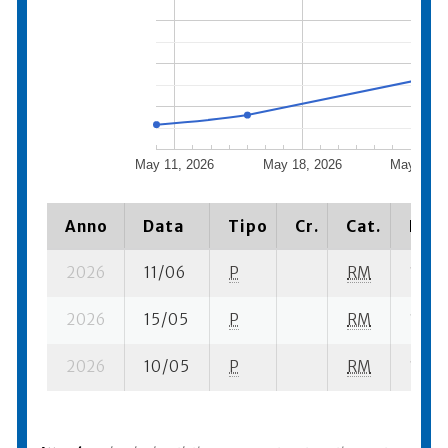
May 11, 2026
May 18, 2026
May 25, 
Anno
Data
Tipo
Cr.
Cat.
Piaz
2026
11/06
P
RM
1 su- 
2026
15/05
P
RM
1 su- 
2026
10/05
P
RM
1 su- 