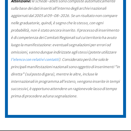
Attenzione:
le schede-atleti sono composte automaticamente
sulla base dei dati inseriti all'interno degli archivi nazionali
aggiornati dal 2005 al 09-08-2026. Se un risultato non compare
nelle graduatorie, quindi, è segno che lo stesso, con ogni
probabilità, non è stato ancora inserito. Il processo di inserimento
è di competenza dei Comitati Regionali sul cui territorio ha avuto
luogo la manifestazione: eventuali segnalazioni per errori od
omissioni, vanno dunque indirizzate agli stessi (potete utilizzare
l'elenco con relativi contatti
). Considerato però che solo le
principali manifestazioni nazionali sono oggetto di inserimenti "in
diretta" (sul posto di gara), mentre le altre, incluse le
internazionali in programma all'estero, vengono inserite in tempi
successivi, è opportuno attendere un ragionevole lasso di tempo
prima di procedere ad una segnalazione.