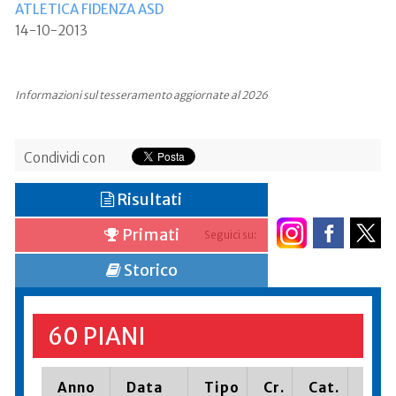
ATLETICA FIDENZA ASD
14-10-2013
Informazioni sul tesseramento aggiornate al 2026
Condividi con
Risultati
Primati
Seguici su:
Storico
60 PIANI
Anno
Data
Tipo
Cr.
Cat.
Piaz