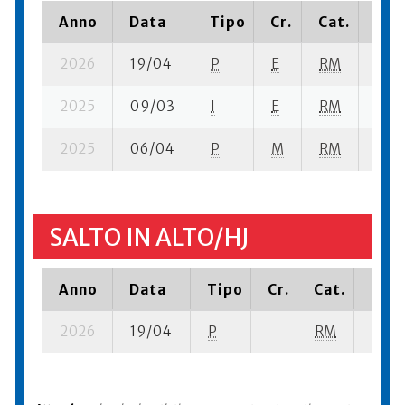
Anno
Data
Tipo
Cr.
Cat.
Pia
2026
19/04
P
E
RM
11 su
2025
09/03
I
E
RM
10 s
2025
06/04
P
M
RM
12 su
SALTO IN ALTO/HJ
Anno
Data
Tipo
Cr.
Cat.
Piaz
2026
19/04
P
RM
5 su-