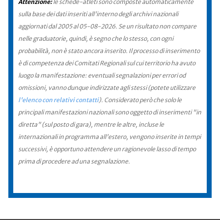
Attenzione:
le schede-atleti sono composte automaticamente
sulla base dei dati inseriti all'interno degli archivi nazionali
aggiornati dal 2005 al 05-08-2026. Se un risultato non compare
nelle graduatorie, quindi, è segno che lo stesso, con ogni
probabilità, non è stato ancora inserito. Il processo di inserimento
è di competenza dei Comitati Regionali sul cui territorio ha avuto
luogo la manifestazione: eventuali segnalazioni per errori od
omissioni, vanno dunque indirizzate agli stessi (potete utilizzare
l'elenco con relativi contatti
). Considerato però che solo le
principali manifestazioni nazionali sono oggetto di inserimenti "in
diretta" (sul posto di gara), mentre le altre, incluse le
internazionali in programma all'estero, vengono inserite in tempi
successivi, è opportuno attendere un ragionevole lasso di tempo
prima di procedere ad una segnalazione.