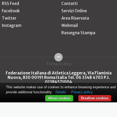
RSS Feed
Contatti
Facebook
Servizi Online
Twitter
Area Riservata
Instagram
Webmail
Rassegna Stampa
Torna in alto
Federazione Italiana di Atletica Leggera, Via Flaminia
Nuova, 830 00191 Roma Italia Tel. 06 3348 4703 P.I.
01384571004
FIDAL Copyright © 2026
Privacy policy
Cookie policy
This website makes use of cookies to enhance browsing experience and
provide additional functionality.
Details
Privacy policy
Allow cookies
Disallow cookies