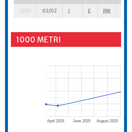
2025
02/02
I
E
RM
5 se-
1000 METRI
April 2025
June 2025
August 2025
Oc
2