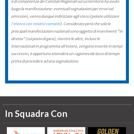
è di competenza dei Comitati Regionali sul cui territorio ha avuto
luogo la manifestazione: eventuali segnalazioni per errori od
omissioni, vanno dunque indirizzate agli stessi (potete utilizzare
l'elenco con relativi contatti
). Considerato però che solo le
principali manifestazioni nazionali sono oggetto di inserimenti "in
diretta" (sul posto di gara), mentre le altre, incluse le
internazionali in programma all'estero, vengono inserite in tempi
successivi, è opportuno attendere un ragionevole lasso di tempo
prima di procedere ad una segnalazione.
In Squadra Con