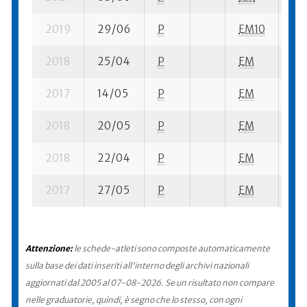
2019
29/06
P
EM10
1 s
2018
25/04
P
EM
16 
2017
14/05
P
EM
1 s
2018
20/05
P
EM
30 
2018
22/04
P
EM
17 
2017
27/05
P
EM
6 s
Attenzione:
le schede-atleti sono composte automaticamente
sulla base dei dati inseriti all'interno degli archivi nazionali
aggiornati dal 2005 al 07-08-2026. Se un risultato non compare
nelle graduatorie, quindi, è segno che lo stesso, con ogni