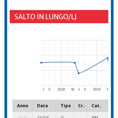
SALTO IN LUNGO/LJ
J
S
2018
M
J
S
2019
M
J
Anno
Data
Tipo
Cr.
Cat.
Pi
2021
15/06
P
RM
1 s