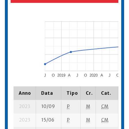
J
O
2019
A
J
O
2020
A
J
O
202
Anno
Data
Tipo
Cr.
Cat.
Pi
2023
10/09
P
M
CM
1 s
2023
15/06
P
M
CM
5 