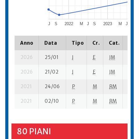
J
S
2022
M
J
S
2023
M
J
S
Anno
Data
Tipo
Cr.
Cat.
Piaz
2026
25/01
I
E
JM
3 ba
2026
21/02
I
E
JM
4 ba
2021
24/06
P
M
RM
1 se-
2021
02/10
P
M
RM
3 se
80 PIANI