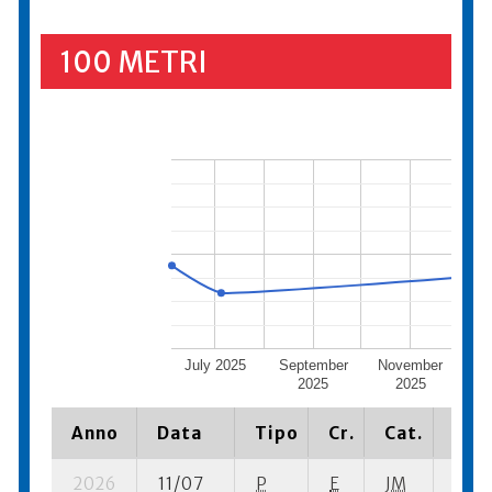
100 METRI
July 2025
September
November
Jan
2025
2025
Anno
Data
Tipo
Cr.
Cat.
Piaz
2026
11/07
P
E
JM
1 se-