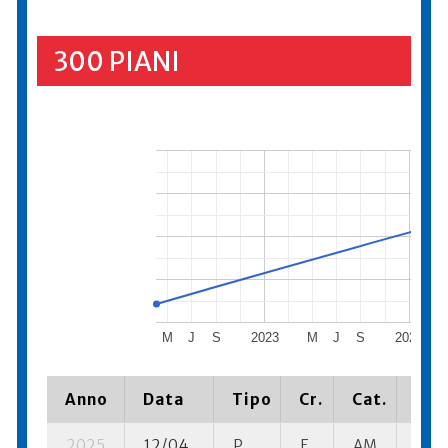
300 PIANI
M
J
S
2023
M
J
S
2024
Anno
Data
Tipo
Cr.
Cat.
Pia
2025
12/04
P
E
AM
4 se