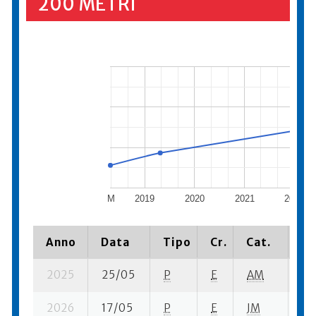
200 METRI
M
2019
2020
2021
2022
Anno
Data
Tipo
Cr.
Cat.
Pi
2025
25/05
P
E
AM
1 s
2026
17/05
P
E
JM
5 