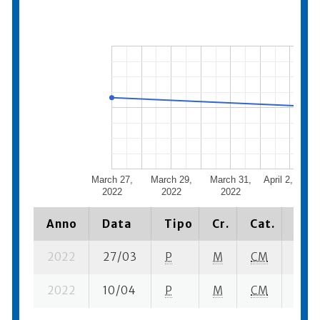
March 27,
March 29,
March 31,
April 2, 2022
2022
2022
2022
Anno
Data
Tipo
Cr.
Cat.
Piaz
2022
27/03
P
M
CM
2 se
2022
10/04
P
M
CM
6 se