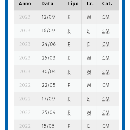
Anno
Data
Tipo
Cr.
Cat.
Pia
2023
12/09
P
M
CM
5 su-
2023
16/09
P
E
CM
9 se
2023
24/06
P
E
CM
6 su-
2023
25/03
P
M
CM
11 se
2023
30/04
P
M
CM
12 se
2022
22/05
P
M
CM
11 su
2022
17/09
P
E
CM
4 se
2022
25/04
P
M
CM
3 su-
2022
15/05
P
E
CM
5 su-