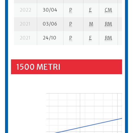
2022
30/04
P
E
CM
18 se
2021
03/06
P
M
RM
3 se
2021
24/10
P
E
RM
3 se
1500 METRI