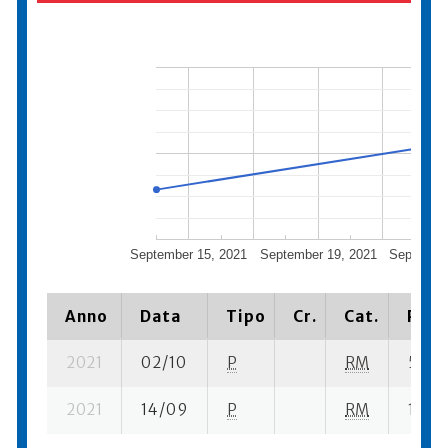
September 15, 2021
September 19, 2021
September
Anno
Data
Tipo
Cr.
Cat.
Piaz
2021
02/10
P
RM
5 se- 
2021
14/09
P
RM
16 su-