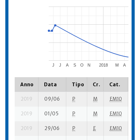
J
J
A
S
O
N
2018
M
A
M
J
Anno
Data
Tipo
Cr.
Cat.
Pi
2019
09/06
P
M
EM10
1 s
2019
01/05
P
M
EM10
15
2019
29/06
P
E
EM10
2 