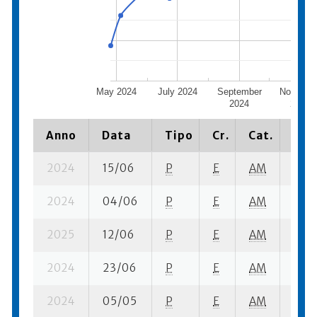
May 2024
July 2024
September
Novembe
2024
2024
Anno
Data
Tipo
Cr.
Cat.
Piaz
2024
15/06
P
E
AM
3 se
2024
04/06
P
E
AM
6 se
2025
12/06
P
E
AM
8 se
2024
23/06
P
E
AM
12 s
2024
05/05
P
E
AM
9 se-