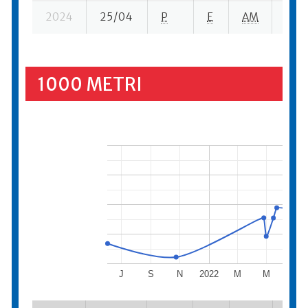
2024
25/04
P
E
AM
3 se
1000 METRI
J
S
N
2022
M
M
J