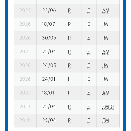
2025
22/06
P
E
AM
6 
2026
18/07
P
E
JM
3 
2026
30/05
P
E
JM
5 
2025
25/04
P
E
AM
3 
2026
24/05
P
E
JM
5 
2026
24/01
I
E
JM
5 s
2025
18/01
I
E
AM
3 
2019
25/04
P
E
EM10
1 s
2018
25/04
P
E
EM
1 s