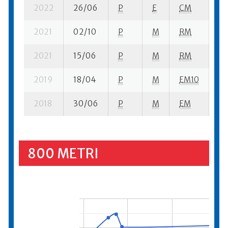
2022
26/06
P
E
CM
7 
2021
02/10
P
M
RM
3 
2021
15/06
P
M
RM
2 
2019
18/04
P
M
EM10
2 
2018
30/06
P
M
EM
1 s
800 METRI