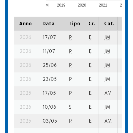
M
2019
2020
2021
2022
Anno
Data
Tipo
Cr.
Cat.
Piaz
2026
17/07
P
E
JM
3 se
2026
11/07
P
E
JM
3 se
2026
25/06
P
E
JM
2 se
2026
23/05
P
E
JM
3 se
2025
17/05
P
E
AM
6 se
2026
10/06
S
E
JM
3 se
2025
03/05
P
E
AM
6 se-