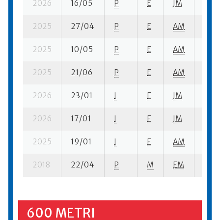
2026
16/05
P
E
JM
6 se
2025
27/04
P
E
AM
2 se
2025
10/05
P
E
AM
3 se
2025
21/06
P
E
AM
6 se
2026
23/01
I
E
JM
4 se
2026
17/01
I
E
JM
3 se
2025
19/01
I
E
AM
2 se
2018
22/04
P
M
EM
3 su-
600 METRI