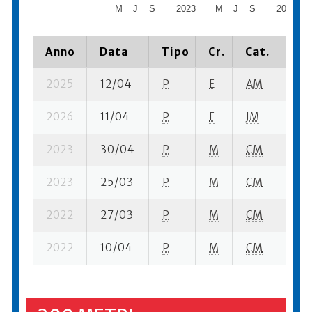
M
J
S
2023
M
J
S
2024
Anno
Data
Tipo
Cr.
Cat.
Pia
2025
12/04
P
E
AM
1 se
2026
11/04
P
E
JM
5 se
2023
30/04
P
M
CM
7 se
2023
25/03
P
M
CM
4 se
2022
27/03
P
M
CM
2 se
2022
10/04
P
M
CM
5 se