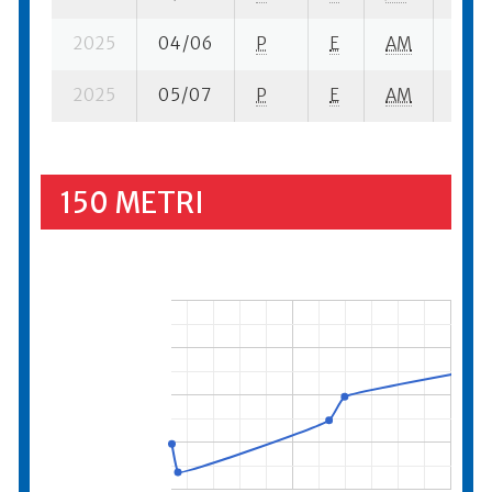
2025
04/06
P
E
AM
4 se-
2025
05/07
P
E
AM
6 se
150 METRI