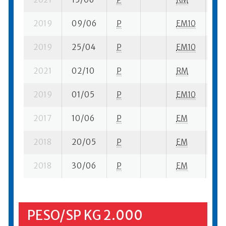
2019
09/06
P
EM10
2 s
2019
25/04
P
EM10
4 s
2021
02/10
P
RM
11 
2019
01/05
P
EM10
4 s
2017
10/06
P
EM
1 s
2018
20/05
P
EM
13 
2018
30/06
P
EM
3 s
PESO/SP KG 2.000