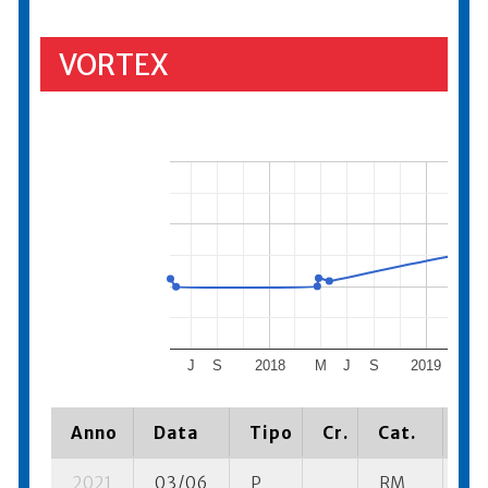
VORTEX
J
S
2018
M
J
S
2019
M
Anno
Data
Tipo
Cr.
Cat.
Pi
2021
03/06
P
RM
1 s