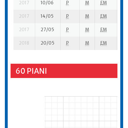
2017
10/06
P
M
EM
1 
2017
14/05
P
M
EM
1 s
2017
27/05
P
M
EM
2 
2018
20/05
P
M
EM
44
60 PIANI