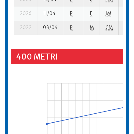
2026
11/04
P
E
JM
4 se
2022
03/04
P
M
CM
1 se-
400 METRI