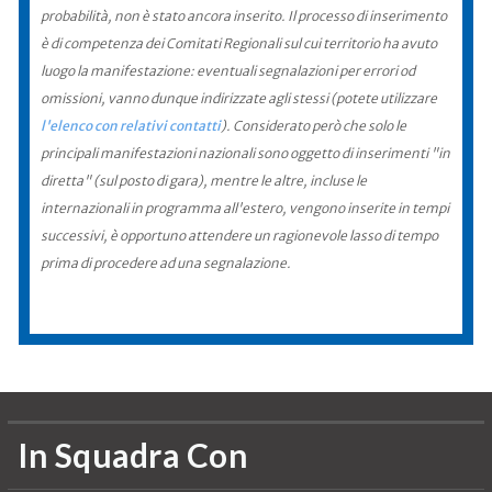
probabilità, non è stato ancora inserito. Il processo di inserimento
è di competenza dei Comitati Regionali sul cui territorio ha avuto
luogo la manifestazione: eventuali segnalazioni per errori od
omissioni, vanno dunque indirizzate agli stessi (potete utilizzare
l'elenco con relativi contatti
). Considerato però che solo le
principali manifestazioni nazionali sono oggetto di inserimenti "in
diretta" (sul posto di gara), mentre le altre, incluse le
internazionali in programma all'estero, vengono inserite in tempi
successivi, è opportuno attendere un ragionevole lasso di tempo
prima di procedere ad una segnalazione.
In Squadra Con