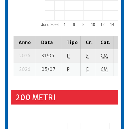
June 2026
4
6
8
10
12
14
16
Anno
Data
Tipo
Cr.
Cat.
Piaz
2026
31/05
P
E
CM
2 se-
2026
05/07
P
E
CM
1 se-
200 METRI