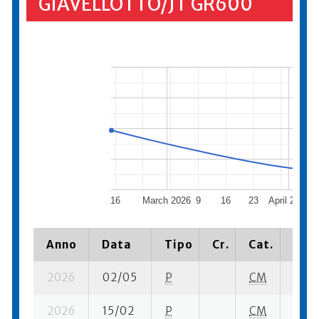
GIAVELLOTTO/JT GR600
16
March 2026
9
16
23
April 2026
Anno
Data
Tipo
Cr.
Cat.
Piaz
2026
02/05
P
CM
1 su-
2026
15/02
P
CM
2 su-