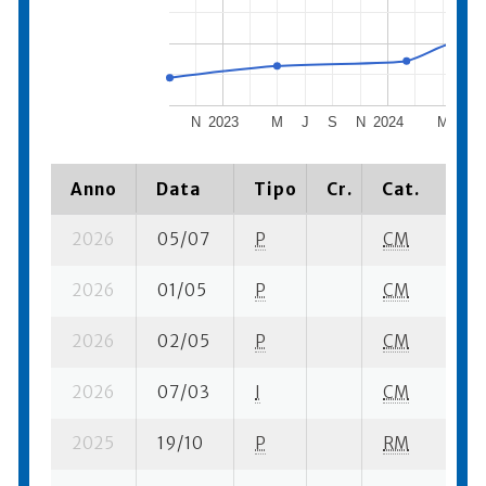
N
2023
M
J
S
N
2024
M
J
Anno
Data
Tipo
Cr.
Cat.
Pi
2026
05/07
P
CM
6 
2026
01/05
P
CM
11
2026
02/05
P
CM
7 
2026
07/03
I
CM
9 
2025
19/10
P
RM
4 