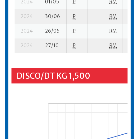
2024
01/05
P
RM
7 su-
2024
30/06
P
RM
8 su-
2024
26/05
P
RM
12 su
2024
27/10
P
RM
10 su
DISCO/DT KG 1,500