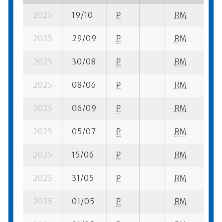
2025
19/10
P
RM
1 su-
2025
29/09
P
RM
4 su-
2025
30/08
P
RM
2 su-
2025
08/06
P
RM
1 su-
2025
06/09
P
RM
8 su-
2025
05/07
P
RM
1 su-
2025
15/06
P
RM
1 su-
2025
31/05
P
RM
1 su-
2025
01/05
P
RM
2 su-