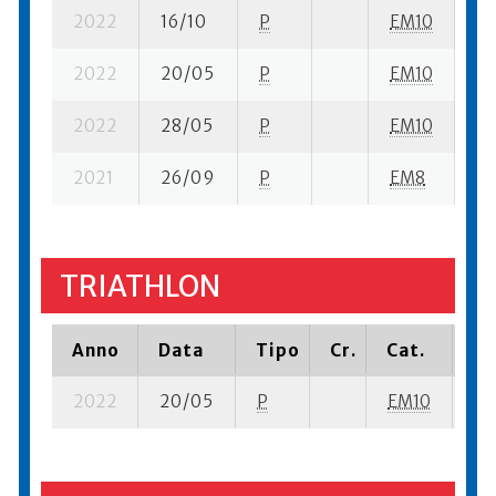
2022
16/10
P
EM10
9 
2022
20/05
P
EM10
4 
2022
28/05
P
EM10
4 
2021
26/09
P
EM8
4 
TRIATHLON
Anno
Data
Tipo
Cr.
Cat.
Pi
2022
20/05
P
EM10
8 s