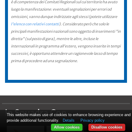
è di competenza dei Comitati Regionali sul cui territorio ha avuto
luogo la manifestazione: eventuali segnalazioni per errori od
omissioni, vanno dunque indirizzate agli stessi (potete utilizzare
l'elenco con relativi contatti
). Considerato però che solo le
principali manifestazioni nazionali sono oggetto di inserimenti "in
diretta" (sul posto di gara), mentre le altre, incluse le
internazionali in programma all'estero, vengono inserite in tempi
successivi, è opportuno attendere un ragionevole lasso di tempo
prima di procedere ad una segnalazione.
In Squadra Con
This website makes use of cookies to enhance browsing experience and
provide additional functionality.
Details
Privacy policy
Allow cookies
Disallow cookies