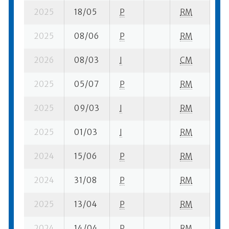
2025
18/05
P
RM
1 s
2025
08/06
P
RM
2 
2026
08/03
I
CM
13
2025
05/07
P
RM
2 
2025
09/03
I
RM
3 
2025
01/03
I
RM
2 
2024
15/06
P
RM
13
2024
31/08
P
RM
13
2025
13/04
P
RM
3 
2024
14/04
P
RM
10