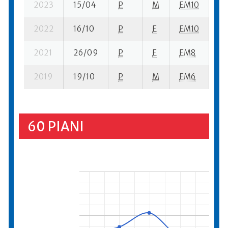
2023
15/04
P
M
EM10
2 
2022
16/10
P
E
EM10
5 
2021
26/09
P
E
EM8
3 
2019
19/10
P
M
EM6
1 
60 PIANI