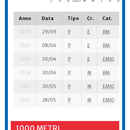
J
S
N
2023
M
M
J
S
N
202
Anno
Data
Tipo
Cr.
Cat.
Pi
2025
29/09
P
E
RM
11
2025
08/06
P
E
RM
5 
2023
30/04
P
E
EM10
1 
2024
30/06
P
M
RM
8 
2022
20/05
P
M
EM10
9 
2022
28/05
P
M
EM10
11
1000 METRI