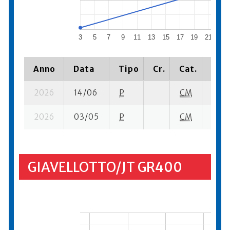
3
5
7
9
11
13
15
17
19
21
23
Anno
Data
Tipo
Cr.
Cat.
Piaz
2026
14/06
P
CM
5 su-
2026
03/05
P
CM
4 su-
GIAVELLOTTO/JT GR400