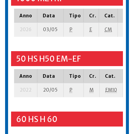
Anno
Data
Tipo
Cr.
Cat.
Piaz
2026
03/05
P
E
CM
10 su
50 HS H50 EM-EF
Anno
Data
Tipo
Cr.
Cat.
Pi
2022
20/05
P
M
EM10
1 
60 HS H 60