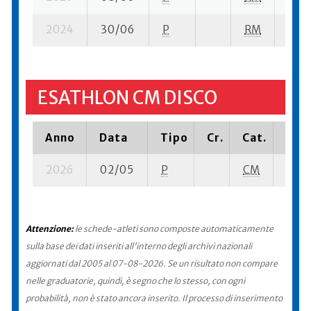
2024
30/06
P
RM
10 su
ESATHLON CM DISCO
Anno
Data
Tipo
Cr.
Cat.
Piaz
2026
02/05
P
CM
4 su-
Attenzione:
le schede-atleti sono composte automaticamente
sulla base dei dati inseriti all'interno degli archivi nazionali
aggiornati dal 2005 al 07-08-2026. Se un risultato non compare
nelle graduatorie, quindi, è segno che lo stesso, con ogni
probabilità, non è stato ancora inserito. Il processo di inserimento