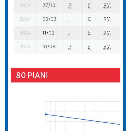
2024
27/10
P
E
RM
4 se
2024
03/03
I
E
RM
4 ba
2024
11/02
I
E
RM
4 ba
2024
31/08
P
E
RM
6 se
80 PIANI