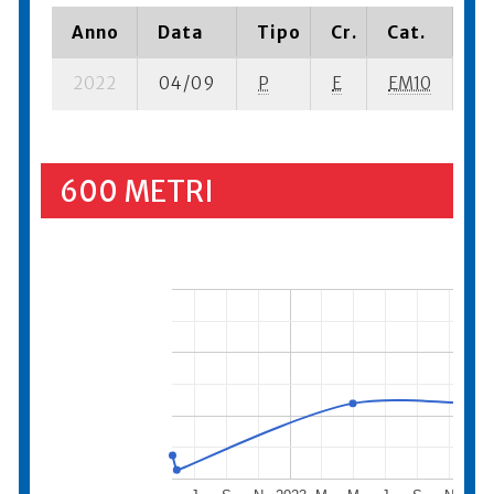
Anno
Data
Tipo
Cr.
Cat.
Pi
2022
04/09
P
E
EM10
3 
600 METRI