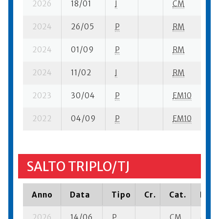
2026
18/01
I
CM
11
2024
26/05
P
RM
14
2024
01/09
P
RM
12
2024
11/02
I
RM
12
2023
30/04
P
EM10
7 
2022
04/09
P
EM10
14
SALTO TRIPLO/TJ
Anno
Data
Tipo
Cr.
Cat.
Piaz
2026
14/06
P
CM
4 su-