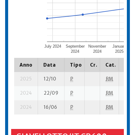
July 2024
September
November
January
2024
2024
2025
Anno
Data
Tipo
Cr.
Cat.
Piaz
2025
12/10
P
RM
1 su-
2024
22/09
P
RM
11 su
2024
16/06
P
RM
7 su-