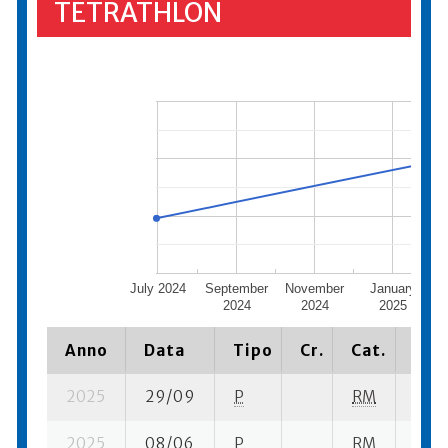
TETRATHLON
July 2024
September
November
January
Ma
2024
2024
2025
Anno
Data
Tipo
Cr.
Cat.
Piaz
2025
29/09
P
RM
16 su
2025
08/06
P
RM
1 su-