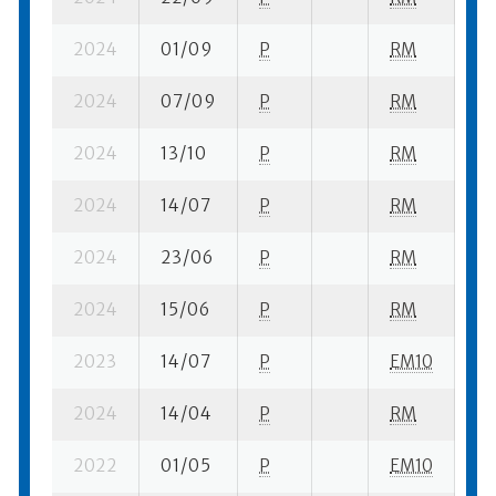
2024
01/09
P
RM
2 
2024
07/09
P
RM
12
2024
13/10
P
RM
3 
2024
14/07
P
RM
4 
2024
23/06
P
RM
7 
2024
15/06
P
RM
8 
2023
14/07
P
EM10
1 s
2024
14/04
P
RM
6 
2022
01/05
P
EM10
7 