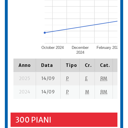
October 2024
December
February 2025
2024
Anno
Data
Tipo
Cr.
Cat.
Piaz
2025
14/09
P
E
RM
2 se
2024
14/09
P
M
RM
5 se
300 PIANI