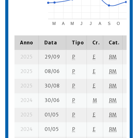
M
A
M
J
J
A
S
O
N
Anno
Data
Tipo
Cr.
Cat.
Pia
2025
29/09
P
E
RM
1 se
2025
08/06
P
E
RM
3 se
2025
30/08
P
E
RM
3 se
2024
30/06
P
M
RM
4 se
2025
01/05
P
E
RM
5 se
2024
01/05
P
E
RM
6 se