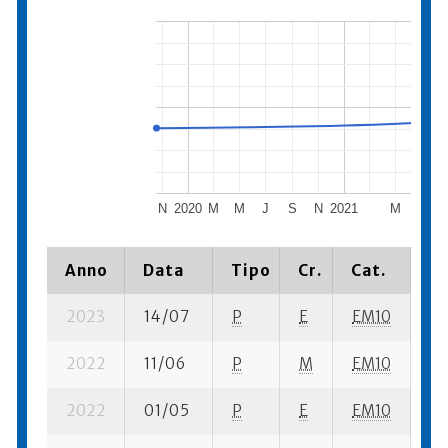
N
2020
M
M
J
S
N
2021
M
J
Anno
Data
Tipo
Cr.
Cat.
Pi
2023
14/07
P
E
EM10
1 
2022
11/06
P
M
EM10
3 
2022
01/05
P
E
EM10
1 