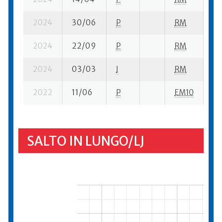
2024
30/06
P
RM
7 
2024
22/09
P
RM
15
2024
03/03
I
RM
6 
2022
11/06
P
EM10
2 
SALTO IN LUNGO/LJ