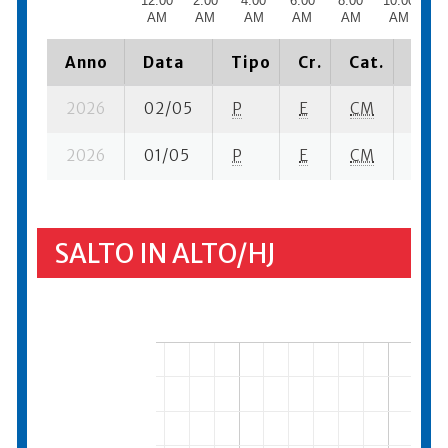
12:00
2:00
4:00
6:00
8:00
10:00
12
AM
AM
AM
AM
AM
AM
P
Anno
Data
Tipo
Cr.
Cat.
Piaz
2026
02/05
P
E
CM
4 se-
2026
01/05
P
E
CM
5 se-
SALTO IN ALTO/HJ