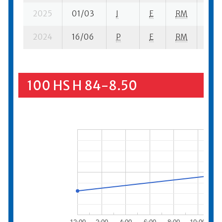
2025
01/03
I
E
RM
6 se
2024
16/06
P
E
RM
2 se
100 HS H 84-8.50