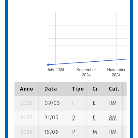
July 2024
September
November
J
2024
2024
Anno
Data
Tipo
Cr.
Cat.
Pia
2025
09/03
I
E
RM
3 se
2025
31/05
P
E
RM
2 se
2025
15/06
P
M
RM
2 se