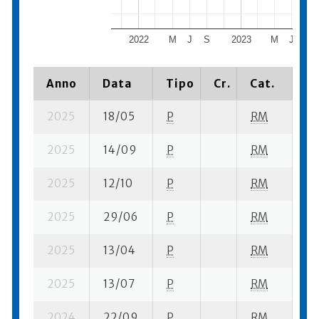
2022
M
J
S
2023
M
J
S
Anno
Data
Tipo
Cr.
Cat.
Pi
2025
18/05
P
RM
1 
2025
14/09
P
RM
1 s
2025
12/10
P
RM
1 s
2025
29/06
P
RM
2 
2025
13/04
P
RM
2 
2025
13/07
P
RM
1 s
2024
22/09
P
RM
4 