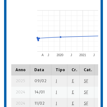
A
J
2020
J
2021
J
20
Anno
Data
Tipo
Cr.
Cat.
Piaz
2025
09/02
I
E
SF
1 su-
2024
14/01
I
E
SF
2 fi- 
2024
11/02
I
E
SF
3 su-