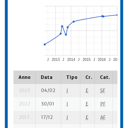
J
2013
J
2014
J
2015
J
2016
J
2017
J
Anno
Data
Tipo
Cr.
Cat.
Piaz
2023
04/02
I
E
SF
2 ba
2022
30/01
I
E
PF
3 ba-
2017
17/12
I
E
AF
3 ba