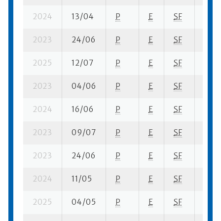
2024
13/04
P
E
SF
3 su-
2023
24/06
P
E
SF
2 ba-
2025
12/07
P
E
SF
2 ba-
2023
04/06
P
E
SF
2 se
2024
16/06
P
E
SF
4 ba
2023
09/07
P
E
SF
5 se
2023
24/06
P
E
SF
6 fi- 
2024
11/05
P
E
SF
6 se-
2025
04/05
P
E
SF
3 se-