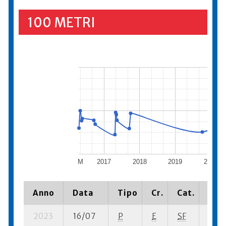
100 METRI
M
2017
2018
2019
2020
Anno
Data
Tipo
Cr.
Cat.
Piaz
2023
16/07
P
E
SF
4 se