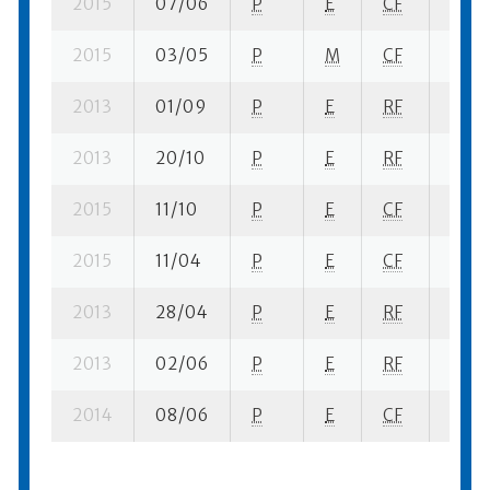
2015
07/06
P
E
CF
1 se-
2015
03/05
P
M
CF
1 su- 
2013
01/09
P
E
RF
2 su-
2013
20/10
P
E
RF
2 se-
2015
11/10
P
E
CF
10 se
2015
11/04
P
E
CF
3 se-
2013
28/04
P
E
RF
1 se-
2013
02/06
P
E
RF
4 se-
2014
08/06
P
E
CF
8 se-