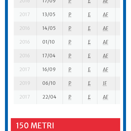
2016
17/09
P
E
AF
1 se-
2017
13/05
P
E
AF
6 se
2016
14/05
P
E
AF
5 se
2016
01/10
P
E
AF
1 se-
2016
17/04
P
E
AF
1 se-
2017
16/09
P
E
AF
2 ba
2019
06/10
P
E
JF
2 se
2017
22/04
P
E
AF
7 se
150 METRI