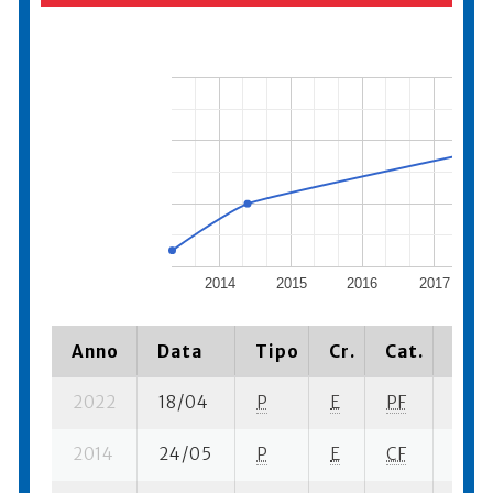
2014
2015
2016
2017
Anno
Data
Tipo
Cr.
Cat.
Piaz
2022
18/04
P
E
PF
1 se-
2014
24/05
P
E
CF
4 se-