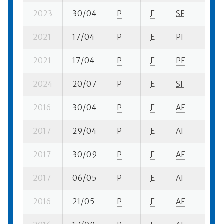
2023
30/04
P
E
SF
1 se-
2021
17/04
P
E
PF
7 su-
2021
17/04
P
E
PF
2 se
2024
20/07
P
E
SF
5 se
2016
30/04
P
E
AF
3 se
2017
29/04
P
E
AF
3 se
2017
30/09
P
E
AF
3 se
2017
06/05
P
E
AF
4 se
2016
21/05
P
E
AF
4 se