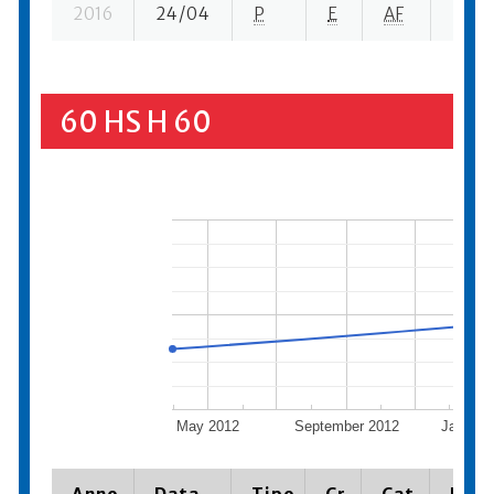
2016
24/04
P
E
AF
7 se-
60 HS H 60
May 2012
September 2012
January