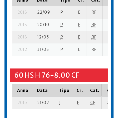
Anno
Data
Tipo
Cr.
Cat.
Piaz
2013
22/09
P
E
RF
1 se- 
2013
20/10
P
E
RF
2 se-
2013
12/05
P
E
RF
3 se-
2012
31/03
P
E
RF
13 se-
60 HS H 76-8.00 CF
Anno
Data
Tipo
Cr.
Cat.
Piazz
2015
21/02
I
E
CF
2 se- 