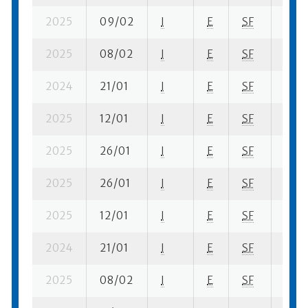
2025
09/02
I
E
SF
2 su-
2025
08/02
I
E
SF
2 ba-
2024
21/01
I
E
SF
3 ba
2025
12/01
I
E
SF
4 ba
2025
26/01
I
E
SF
1 ba-
2025
26/01
I
E
SF
1 fi- 
2025
12/01
I
E
SF
5 fi- 
2024
21/01
I
E
SF
3 fi-
2025
08/02
I
E
SF
4 fi- 