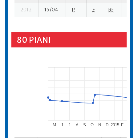
2012
15/04
P
E
RF
3 se-
80 PIANI
M
J
J
A
S
O
N
D
2015
F
M