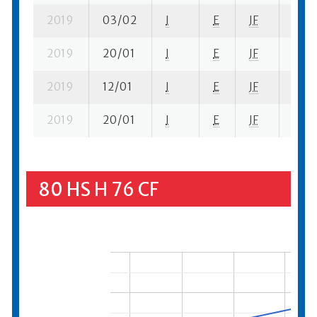
2019
03/02
I
E
JF
6 ba-
2019
20/01
I
E
JF
3 su-
2019
12/01
I
E
JF
2 ba-
2019
20/01
I
E
JF
2 se
80 HS H 76 CF