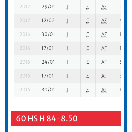
2017
29/01
I
E
AF
7 se- 
2017
12/02
I
E
AF
4 ba-
2016
30/01
I
E
AF
1 se- 
2016
17/01
I
E
AF
1 se- 
2016
24/01
I
E
AF
5 se- 
2016
17/01
I
E
AF
3 se- 
2016
30/01
I
E
AF
4 se- 
60 HS H 84-8.50