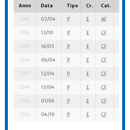
Anno
Data
Tipo
Cr.
Cat.
Piaz
2016
02/04
P
E
AF
2 se-
2014
12/10
P
E
CF
1 se-
2015
16/05
P
E
CF
1 ba-
2014
06/04
P
E
CF
1 se-
2015
12/04
P
E
CF
5 se-
2014
13/04
P
E
CF
4 se-
2014
01/06
P
E
CF
2 ba-
2014
04/10
P
E
CF
3 se-