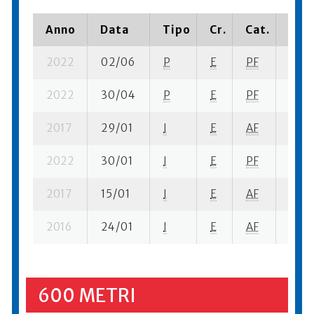
Anno
Data
Tipo
Cr.
Cat.
Piaz
2022
02/06
P
E
PF
1 se-
2022
30/04
P
E
PF
2 se-
2017
29/01
I
E
AF
5 se-
2022
30/01
I
E
PF
2 se-
2017
15/01
I
E
AF
3 se-
2016
24/01
I
E
AF
5 se-
600 METRI