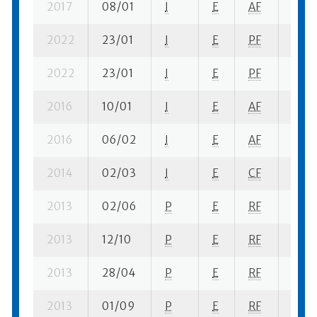
2017
08/01
I
E
AF
3 se-
2022
23/01
I
E
PF
3 se-
2022
23/01
I
E
PF
3 se-
2016
10/01
I
E
AF
1 se-
2016
06/02
I
E
AF
5 se-
2014
02/03
I
E
CF
1 se-
2013
02/06
P
E
RF
1 se-
2013
12/10
P
E
RF
2 se-
2013
28/04
P
E
RF
1 se-
2013
01/09
P
E
RF
2 su-