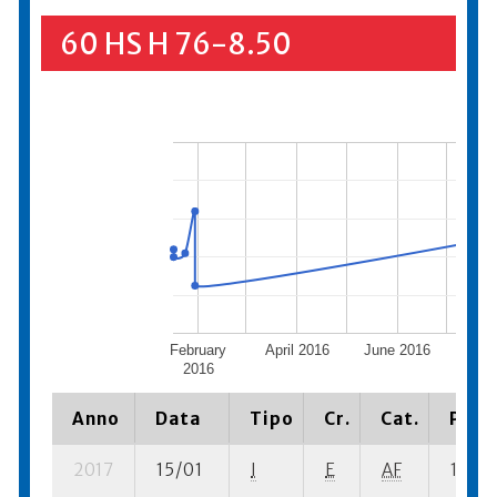
60 HS H 76-8.50
February
April 2016
June 2016
Augus
2016
Anno
Data
Tipo
Cr.
Cat.
Piazz
2017
15/01
I
E
AF
1 se- 1