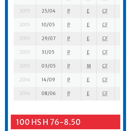
2015
25/04
P
E
CF
3 fi- 
2015
10/05
P
E
CF
3 se-
2015
29/07
P
E
CF
2 se-
2015
31/05
P
E
CF
2 ba-
2015
03/05
P
M
CF
1 se-
2014
14/09
P
E
CF
3 se-
2014
08/06
P
E
CF
2 se-
100 HS H 76-8.50