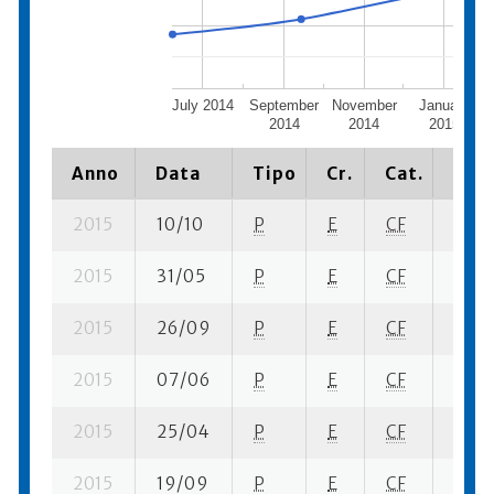
July 2014
September
November
January
2014
2014
2015
Anno
Data
Tipo
Cr.
Cat.
Piaz
2015
10/10
P
E
CF
1 se-
2015
31/05
P
E
CF
2 fi- 
2015
26/09
P
E
CF
2 se-
2015
07/06
P
E
CF
3 se-
2015
25/04
P
E
CF
1 ba-
2015
19/09
P
E
CF
3 se-