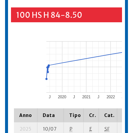
100 HS H 84-8.50
J
2020
J
2021
J
2022
J
2
Anno
Data
Tipo
Cr.
Cat.
Piaz
2025
10/07
P
E
SF
2 ba-