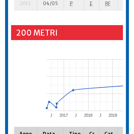
2013
04/05
P
E
RF
4 se-
200 METRI
J
2017
J
2018
J
2019
J
Anno
Data
Tipo
Cr.
Cat.
Piaz