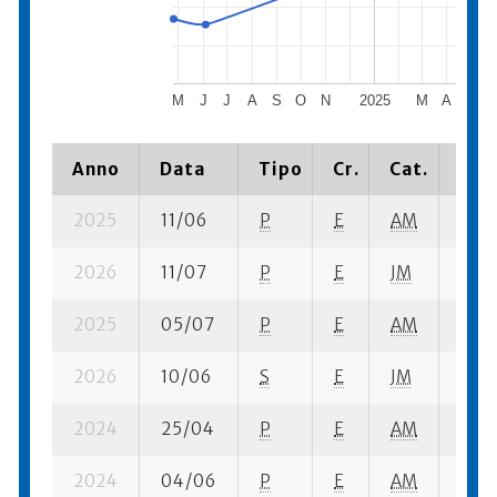
M
J
J
A
S
O
N
2025
M
A
M
Anno
Data
Tipo
Cr.
Cat.
Piaz
2025
11/06
P
E
AM
1 se-
2026
11/07
P
E
JM
2 se
2025
05/07
P
E
AM
4 se
2026
10/06
S
E
JM
7 ba
2024
25/04
P
E
AM
6 se
2024
04/06
P
E
AM
5 se