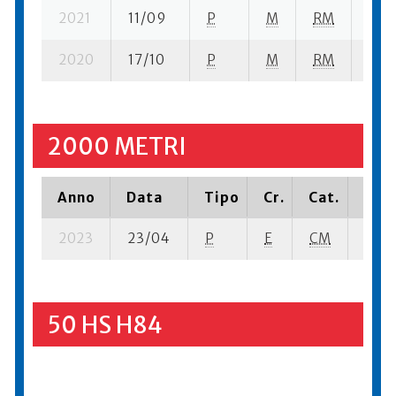
2021
11/09
P
M
RM
4 se
2020
17/10
P
M
RM
3 su
2000 METRI
Anno
Data
Tipo
Cr.
Cat.
Piaz
2023
23/04
P
E
CM
8 su-
50 HS H84