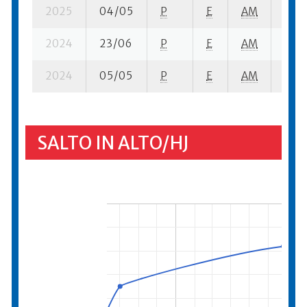
2025
04/05
P
E
AM
6 se-
2024
23/06
P
E
AM
5 se
2024
05/05
P
E
AM
6 se
SALTO IN ALTO/HJ