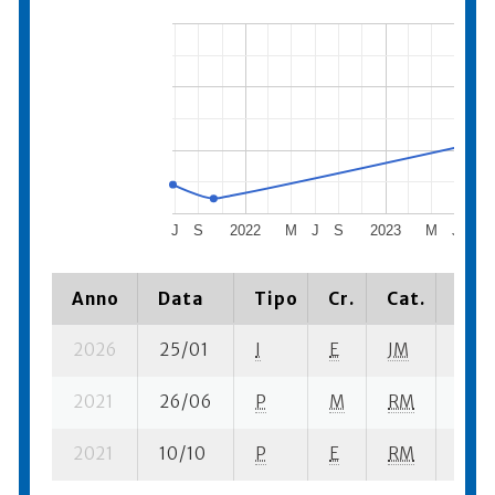
J
S
2022
M
J
S
2023
M
J
S
Anno
Data
Tipo
Cr.
Cat.
Piaz
2026
25/01
I
E
JM
3 ba
2021
26/06
P
M
RM
5 se
2021
10/10
P
E
RM
4 se