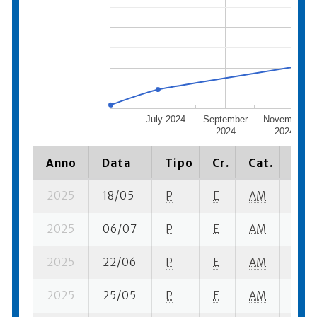
July 2024
September
November
2024
2024
Anno
Data
Tipo
Cr.
Cat.
Piaz
2025
18/05
P
E
AM
4 su-
2025
06/07
P
E
AM
6 su-
2025
22/06
P
E
AM
4 su-
2025
25/05
P
E
AM
3 su-