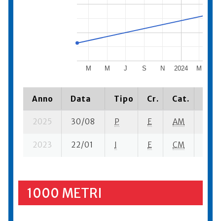
M
M
J
S
N
2024
M
M
Anno
Data
Tipo
Cr.
Cat.
Piaz
2025
30/08
P
E
AM
1 se-
2023
22/01
I
E
CM
1 se-
1000 METRI