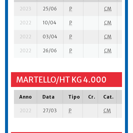
2023
25/06
P
CM
4 se-
2022
10/04
P
CM
10 su
2022
03/04
P
CM
8 su-
2022
26/06
P
CM
33 su
MARTELLO/HT KG 4.000
Anno
Data
Tipo
Cr.
Cat.
Piaz
2022
27/03
P
CM
15 su