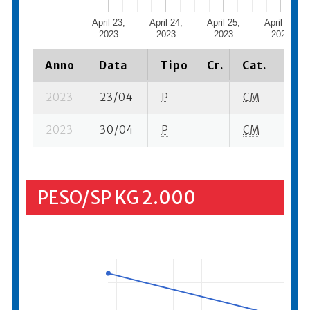
April 23,
April 24,
April 25,
April 26,
2023
2023
2023
2023
Anno
Data
Tipo
Cr.
Cat.
Piaz
2023
23/04
P
CM
4 su-
2023
30/04
P
CM
13 se
PESO/SP KG 2.000