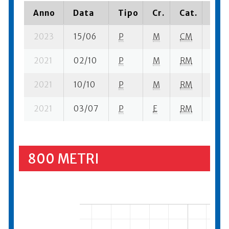
Anno
Data
Tipo
Cr.
Cat.
Piaz
2023
15/06
P
M
CM
6 su-
2021
02/10
P
M
RM
5 se-
2021
10/10
P
M
RM
2 se-
2021
03/07
P
E
RM
6 se
800 METRI