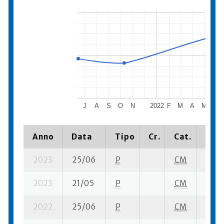
J
A
S
O
N
2022
F
M
A
M
J
Anno
Data
Tipo
Cr.
Cat.
Piaz
2023
25/06
P
CM
19 se
2023
21/05
P
CM
1 se-
2022
25/06
P
CM
26 se