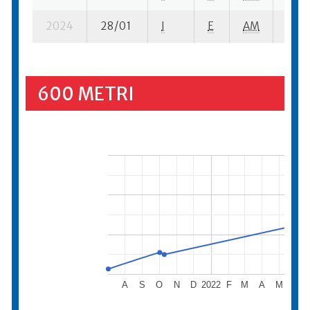
2024
28/01
I
E
AM
2 se
600 METRI
A
S
O
N
D
2022
F
M
A
M
J