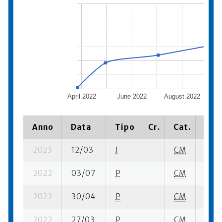
April 2022
June 2022
August 2022
Oc
Anno
Data
Tipo
Cr.
Cat.
Piaz
2023
12/03
I
CM
9 su-
2022
03/07
P
CM
8 su-
2022
30/04
P
CM
12 su
2022
27/03
P
CM
20 su