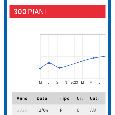
300 PIANI
M
J
S
N
2023
M
M
J
S
Anno
Data
Tipo
Cr.
Cat.
Piaz
2025
12/04
P
E
AM
6 se