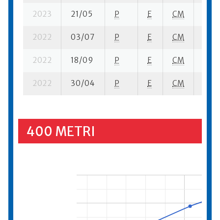
2023
21/05
P
E
CM
4 se
2022
03/07
P
E
CM
5 se
2022
18/09
P
E
CM
5 se
2022
30/04
P
E
CM
4 se
400 METRI