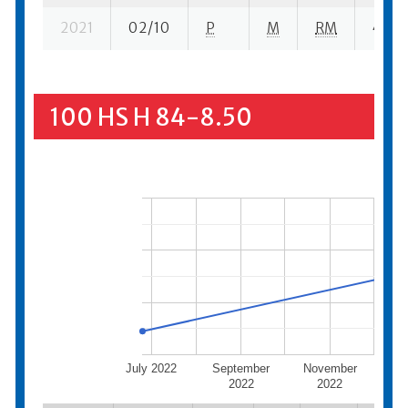
2021
02/10
P
M
RM
4 se-
100 HS H 84-8.50
July 2022
September
November
Janu
2022
2022