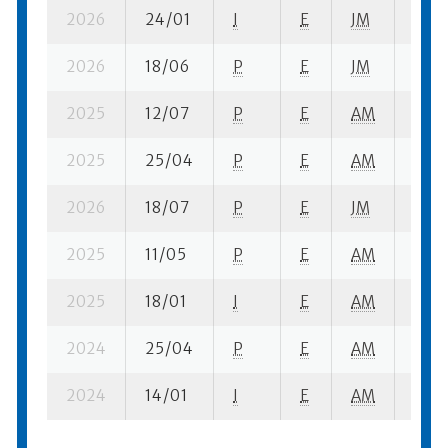
2026
24/01
I
E
JM
2 se-
2026
18/06
P
E
JM
7 se
2025
12/07
P
E
AM
4 se
2025
25/04
P
E
AM
2 se
2026
18/07
P
E
JM
4 se
2025
11/05
P
E
AM
1 se-
2025
18/01
I
E
AM
2 se
2024
25/04
P
E
AM
1 se-
2024
14/01
I
E
AM
3 se