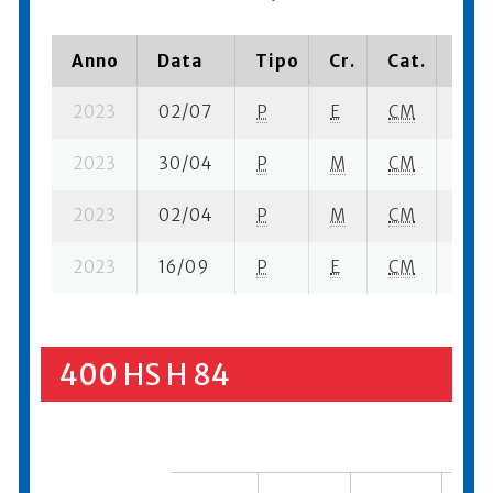
Anno
Data
Tipo
Cr.
Cat.
Pia
2023
02/07
P
E
CM
4 se
2023
30/04
P
M
CM
1 se
2023
02/04
P
M
CM
3 se
2023
16/09
P
E
CM
5 se
400 HS H 84