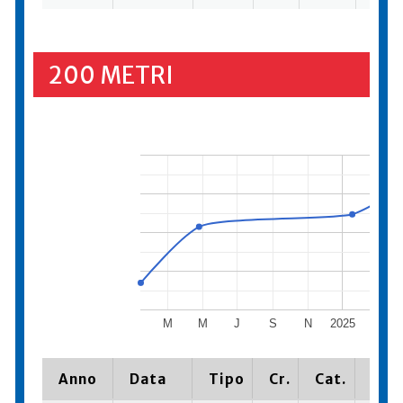
200 METRI
M
M
J
S
N
2025
M
Anno
Data
Tipo
Cr.
Cat.
Piaz