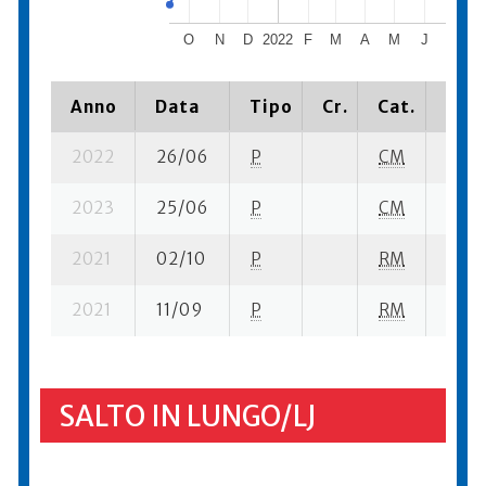
O
N
D
2022
F
M
A
M
J
J
Anno
Data
Tipo
Cr.
Cat.
Piaz
2022
26/06
P
CM
25 se
2023
25/06
P
CM
22 se
2021
02/10
P
RM
14 su
2021
11/09
P
RM
22 su
SALTO IN LUNGO/LJ