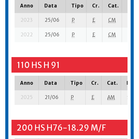
Anno
Data
Tipo
Cr.
Cat.
Piaz
2023
25/06
P
E
CM
2 se-
2022
25/06
P
E
CM
4 se-
110 HS H 91
Anno
Data
Tipo
Cr.
Cat.
Piaz
2025
21/06
P
E
AM
5 ba-
200 HS H76-18.29 M/F