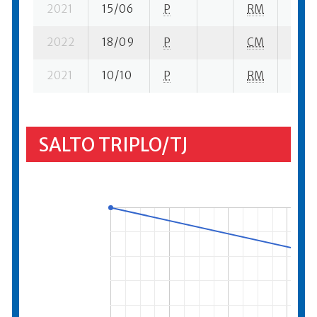
2021
15/06
P
RM
5 su-
2022
18/09
P
CM
14 se
2021
10/10
P
RM
9 se-
SALTO TRIPLO/TJ