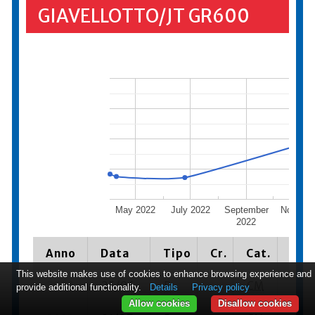
GIAVELLOTTO/JT GR600
May 2022
July 2022
September
Novemb
2022
2022
Anno
Data
Tipo
Cr.
Cat.
Piaz
This website makes use of cookies to enhance browsing experience and
2023
25/06
P
CM
4 se-
provide additional functionality.
Details
Privacy policy
Allow cookies
Disallow cookies