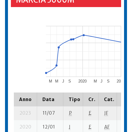
MARCIA 3000M
M
M
J
S
2020
M
J
S
2021
Anno
Data
Tipo
Cr.
Cat.
Pia
2023
11/07
P
E
JF
1 su-
2020
12/01
I
E
AF
3 su-