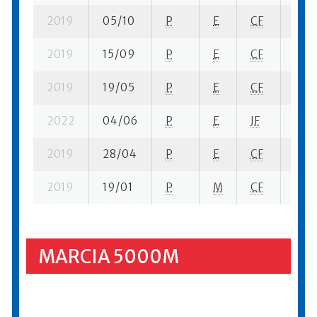
2019
05/10
P
E
CF
15 su
2019
15/09
P
E
CF
1 su-
2019
19/05
P
E
CF
2 su-
2022
04/06
P
E
JF
1 su-
2019
28/04
P
E
CF
12 su
2019
19/01
P
M
CF
6 su-
MARCIA 5000M