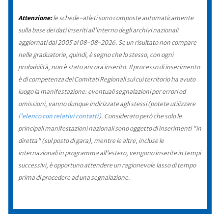
Attenzione:
le schede-atleti sono composte automaticamente
sulla base dei dati inseriti all'interno degli archivi nazionali
aggiornati dal 2005 al 08-08-2026. Se un risultato non compare
nelle graduatorie, quindi, è segno che lo stesso, con ogni
probabilità, non è stato ancora inserito. Il processo di inserimento
è di competenza dei Comitati Regionali sul cui territorio ha avuto
luogo la manifestazione: eventuali segnalazioni per errori od
omissioni, vanno dunque indirizzate agli stessi (potete utilizzare
l'elenco con relativi contatti
). Considerato però che solo le
principali manifestazioni nazionali sono oggetto di inserimenti "in
diretta" (sul posto di gara), mentre le altre, incluse le
internazionali in programma all'estero, vengono inserite in tempi
successivi, è opportuno attendere un ragionevole lasso di tempo
prima di procedere ad una segnalazione.