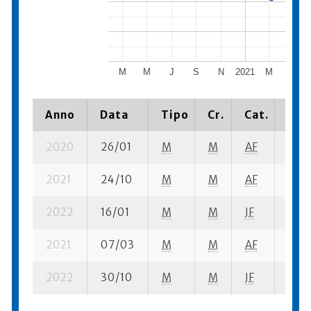
M
M
J
S
N
2021
M
M
Anno
Data
Tipo
Cr.
Cat.
Piaz
2020
26/01
M
M
AF
24 s
2021
24/10
M
M
AF
22 s
2022
16/01
M
M
JF
16 su
2021
07/03
M
M
AF
18 su
2022
30/10
M
M
JF
6 su-