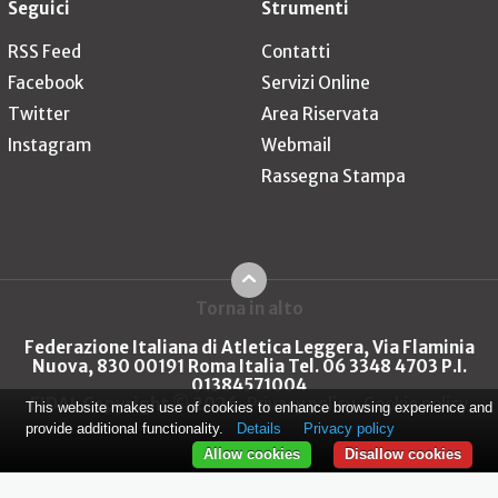
Seguici
Strumenti
RSS Feed
Contatti
Facebook
Servizi Online
Twitter
Area Riservata
Instagram
Webmail
Rassegna Stampa
Torna in alto
Federazione Italiana di Atletica Leggera, Via Flaminia
Nuova, 830 00191 Roma Italia Tel. 06 3348 4703 P.I.
01384571004
FIDAL Copyright © 2026
Privacy policy
Cookie policy
This website makes use of cookies to enhance browsing experience and
provide additional functionality.
Details
Privacy policy
Allow cookies
Disallow cookies