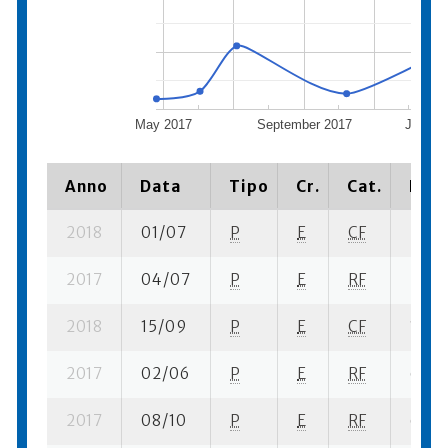
May 2017
September 2017
Januar
Anno
Data
Tipo
Cr.
Cat.
Piaz
2018
01/07
P
E
CF
7 su- 
2017
04/07
P
E
RF
9 su-
2018
15/09
P
E
CF
10 su
2017
02/06
P
E
RF
6 se-
2017
08/10
P
E
RF
6 se-