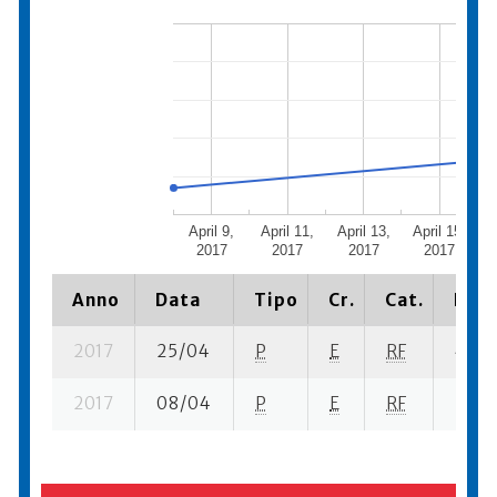
April 9,
April 11,
April 13,
April 15,
A
2017
2017
2017
2017
Anno
Data
Tipo
Cr.
Cat.
Piaz
2017
25/04
P
E
RF
4 se-
2017
08/04
P
E
RF
5 se-