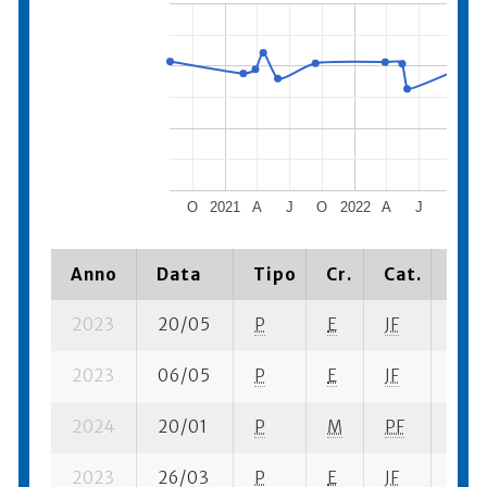
O
2021
A
J
O
2022
A
J
O
20
Anno
Data
Tipo
Cr.
Cat.
Pia
2023
20/05
P
E
JF
1 su-
2023
06/05
P
E
JF
1 su-
2024
20/01
P
M
PF
17 se
2023
26/03
P
E
JF
4 su