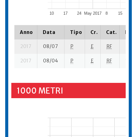
10
17
24
May 2017
8
15
22
Anno
Data
Tipo
Cr.
Cat.
Piaz
2017
08/07
P
E
RF
9 su-
2017
08/04
P
E
RF
14 su
1000 METRI