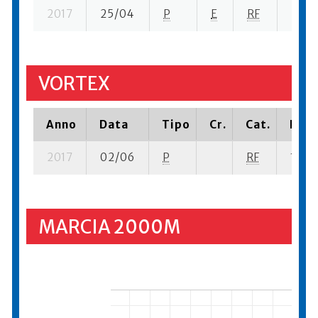
2017
25/04
P
E
RF
7 su- 
VORTEX
Anno
Data
Tipo
Cr.
Cat.
Piaz
2017
02/06
P
RF
16 su-
MARCIA 2000M