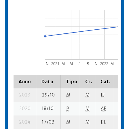
N
2021
M
M
J
S
N
2022
M
M
Anno
Data
Tipo
Cr.
Cat.
Piaz
2023
29/10
M
M
JF
2 su-
2020
18/10
P
M
AF
32 su
2024
17/03
M
M
PF
7 su-