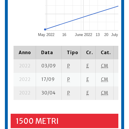
May 2022
16
June 2022
13
20
July 2022
Anno
Data
Tipo
Cr.
Cat.
Piaz
2022
03/09
P
E
CM
6 su-
2022
17/09
P
E
CM
13 se
2022
30/04
P
E
CM
6 se
1500 METRI