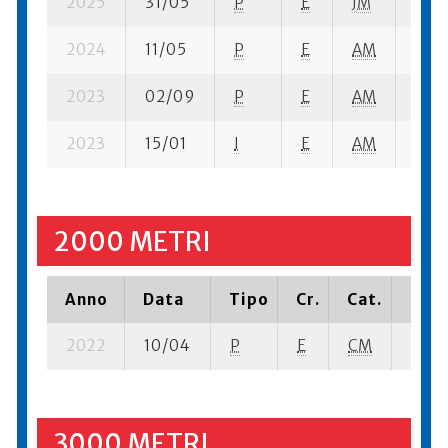
2025
31/05
P
E
JM
15 s
2024
11/05
P
E
AM
3 se
2023
02/09
P
E
AM
18 su
2023
15/01
I
E
AM
6 se
2000 METRI
Anno
Data
Tipo
Cr.
Cat.
Piaz
2022
10/04
P
E
CM
2 se-
3000 METRI