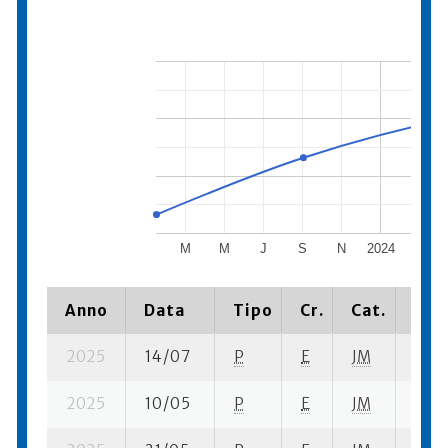
M
M
J
S
N
2024
M
Anno
Data
Tipo
Cr.
Cat.
Piaz
2025
14/07
P
E
JM
13 su
2025
10/05
P
E
JM
10 s