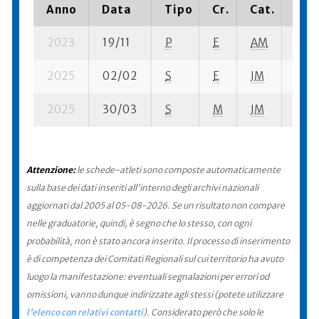
Anno
Data
Tipo
Cr.
Cat.
Piaz
2023
19/11
P
E
AM
118 s
2025
02/02
S
E
JM
43 s
2025
30/03
S
M
JM
123 s
Attenzione:
le schede-atleti sono composte automaticamente
sulla base dei dati inseriti all'interno degli archivi nazionali
aggiornati dal 2005 al 05-08-2026. Se un risultato non compare
nelle graduatorie, quindi, è segno che lo stesso, con ogni
probabilità, non è stato ancora inserito. Il processo di inserimento
è di competenza dei Comitati Regionali sul cui territorio ha avuto
luogo la manifestazione: eventuali segnalazioni per errori od
omissioni, vanno dunque indirizzate agli stessi (potete utilizzare
l'elenco con relativi contatti
). Considerato però che solo le