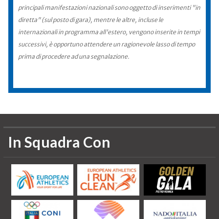
principali manifestazioni nazionali sono oggetto di inserimenti "in
diretta" (sul posto di gara), mentre le altre, incluse le
internazionali in programma all'estero, vengono inserite in tempi
successivi, è opportuno attendere un ragionevole lasso di tempo
prima di procedere ad una segnalazione.
In Squadra Con