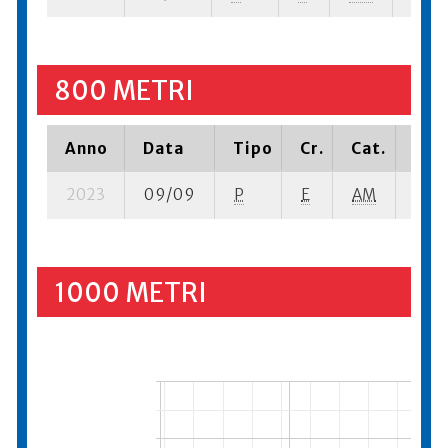
800 METRI
Anno
Data
Tipo
Cr.
Cat.
Piaz
2023
09/09
P
E
AM
5 se
1000 METRI