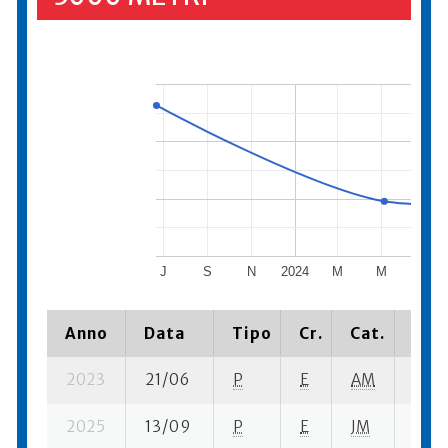
J
S
N
2024
M
M
J
Anno
Data
Tipo
Cr.
Cat.
Piaz
2023
21/06
P
E
AM
14 su
2025
13/09
P
E
JM
15 su