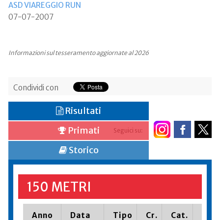
ASD VIAREGGIO RUN
07-07-2007
Informazioni sul tesseramento aggiornate al 2026
Condividi con
Risultati
Primati
Seguici su:
Storico
150 METRI
Anno
Data
Tipo
Cr.
Cat.
Piaz