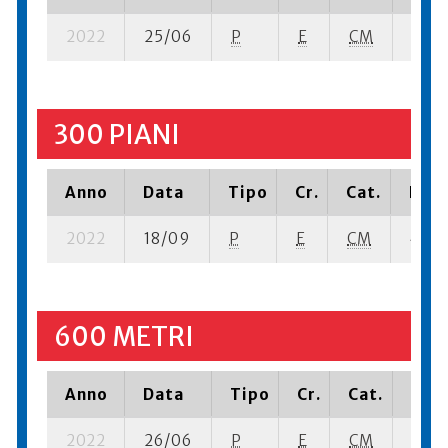
2022
25/06
P
E
CM
2 se-
300 PIANI
Anno
Data
Tipo
Cr.
Cat.
Piaz
2022
18/09
P
E
CM
4 se-
600 METRI
Anno
Data
Tipo
Cr.
Cat.
Piaz
2022
26/06
P
E
CM
7 se-