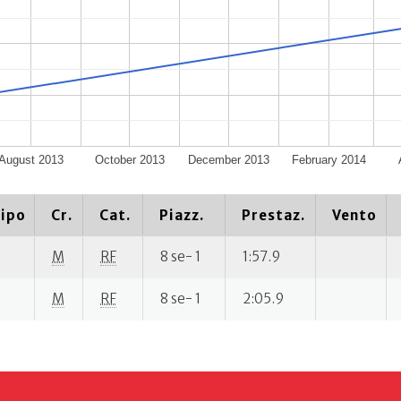
August 2013
October 2013
December 2013
February 2014
ipo
Cr.
Cat.
Piazz.
Prestaz.
Vento
M
RF
8 se- 1
1:57.9
M
RF
8 se- 1
2:05.9