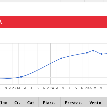
A
S
N
2023
M
M
J
S
N
2024
M
M
J
S
N
2025
M
M
Tipo
Cr.
Cat.
Piazz.
Prestaz.
Vento