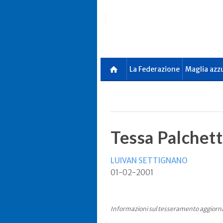
Skip
to
main
content
La Federazione
Maglia azz
Tessa Palchett
LUIVAN SETTIGNANO
01-02-2001
Informazioni sul tesseramento aggiorn