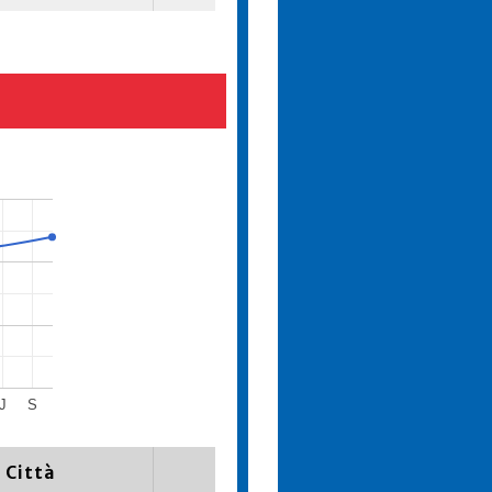
J
S
Città