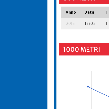
Anno
Data
T
2013
13/02
I
1000 METRI