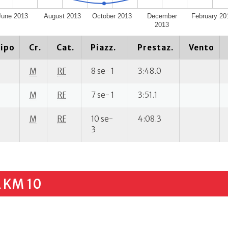
June 2013
August 2013
October 2013
December
February 20
2013
ipo
Cr.
Cat.
Piazz.
Prestaz.
Vento
M
RF
8 se- 1
3:48.0
M
RF
7 se- 1
3:51.1
M
RF
10 se-
4:08.3
3
 KM 10