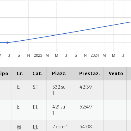
M
J
S
N
2023
M
M
J
S
N
2024
M
M
J
ipo
Cr.
Cat.
Piazz.
Prestaz.
Vento
E
SF
332 su-
42:39
1
E
PF
421 su-
52:49
1
M
PF
77 su- 1
54:08