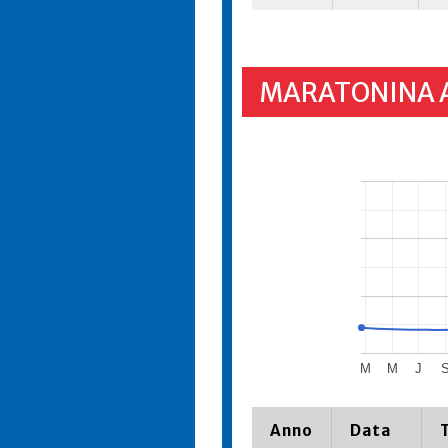
MARATONINA 
M
M
J
Anno
Data