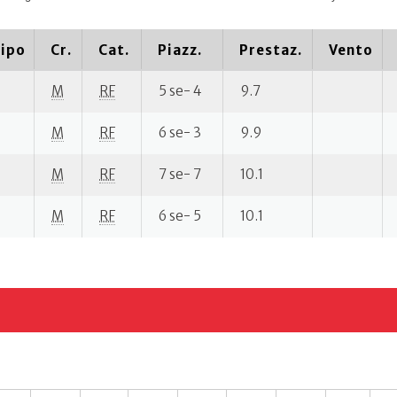
ipo
Cr.
Cat.
Piazz.
Prestaz.
Vento
M
RF
5 se- 4
9.7
M
RF
6 se- 3
9.9
M
RF
7 se- 7
10.1
M
RF
6 se- 5
10.1