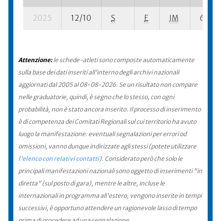
2025
12/10
S
E
JM
69 su-
Attenzione:
le schede-atleti sono composte automaticamente
sulla base dei dati inseriti all'interno degli archivi nazionali
aggiornati dal 2005 al 08-08-2026. Se un risultato non compare
nelle graduatorie, quindi, è segno che lo stesso, con ogni
probabilità, non è stato ancora inserito. Il processo di inserimento
è di competenza dei Comitati Regionali sul cui territorio ha avuto
luogo la manifestazione: eventuali segnalazioni per errori od
omissioni, vanno dunque indirizzate agli stessi (potete utilizzare
l'elenco con relativi contatti
). Considerato però che solo le
principali manifestazioni nazionali sono oggetto di inserimenti "in
diretta" (sul posto di gara), mentre le altre, incluse le
internazionali in programma all'estero, vengono inserite in tempi
successivi, è opportuno attendere un ragionevole lasso di tempo
prima di procedere ad una segnalazione.