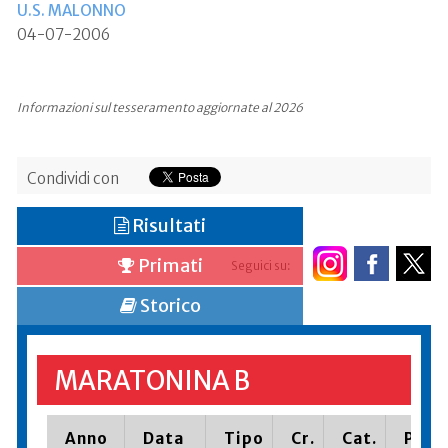
U.S. MALONNO
04-07-2006
Informazioni sul tesseramento aggiornate al 2026
Condividi con
Risultati
Primati
Seguici su:
Storico
MARATONINA B
Anno
Data
Tipo
Cr.
Cat.
Piazz