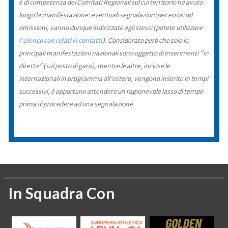
è di competenza dei Comitati Regionali sul cui territorio ha avuto
luogo la manifestazione: eventuali segnalazioni per errori od
omissioni, vanno dunque indirizzate agli stessi (potete utilizzare
l'elenco con relativi contatti
). Considerato però che solo le
principali manifestazioni nazionali sono oggetto di inserimenti "in
diretta" (sul posto di gara), mentre le altre, incluse le
internazionali in programma all'estero, vengono inserite in tempi
successivi, è opportuno attendere un ragionevole lasso di tempo
prima di procedere ad una segnalazione.
In Squadra Con